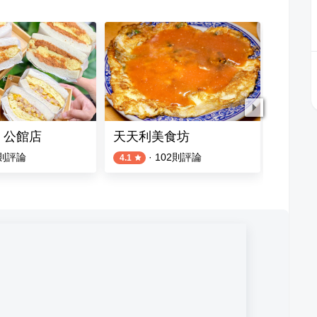
 公館店
天天利美食坊
鱷吐司 A
則評論
·
102
則評論
4.1
4.0