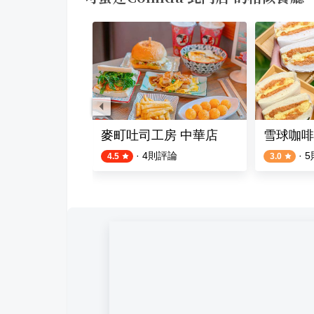
麥町吐司工房 中華店
雪球咖啡
·
4
則評論
·
5
4.5
3.0