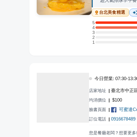
超人氣排隊早午餐
台北
美食精選
5
5 星：8 則評論
4
4 星：5 則評論
3
3 星：0 則評論
2
2 星：0 則評論
1
1 星：0 則評論
今日營業: 07:30-13:3
臺北市中正區
店家地址
|
$
100
均消價位
|
可蜜達Co
臉書頁面
|
0916678489
訂位電話
|
您是餐廳老闆？想要更多