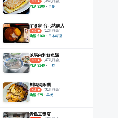
（
38
則評論）
4.3
均消 $
100
・
早餐
すき家 台北站前店
（
12
則評論）
4.0
均消 $
160
・
日本料理
以馬內利鮮魚湯
（
47
則評論）
4.3
均消 $
140
・
小吃
劉媽媽飯糰
（
31
則評論）
4.3
均消 $
75
・
早餐
青島豆漿店