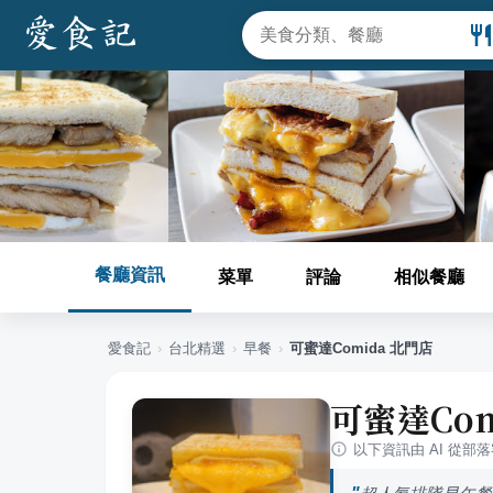
餐廳資訊
菜單
評論
相似餐廳
愛食記
›
台北
精選
›
早餐
›
可蜜達Comida 北門店
可蜜達Com
以下資訊由 AI 從部