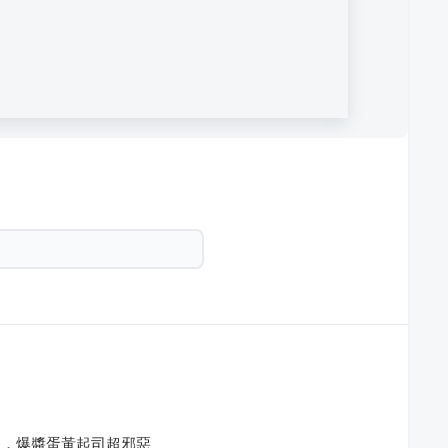
餐，爆醬蛋黃起司超邪惡