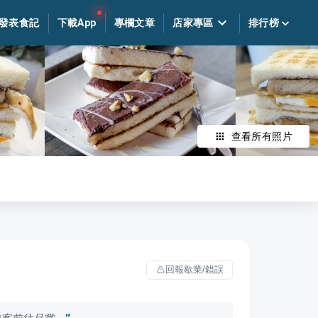
發表食記
下載App
專欄文章
店家專區
排行榜
查看所有照片
回報歇業/錯誤