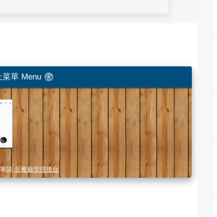
菜單 Menu
單請
至餐廳管理後台