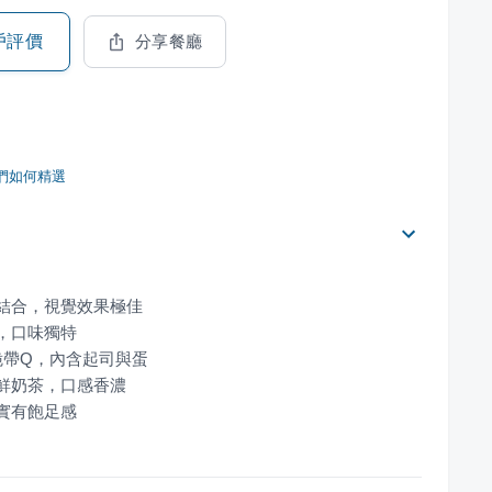
戶評價
分享餐廳
們如何精選
紮實有飽足感