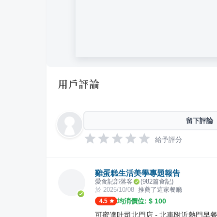
用戶評論
留下評論
給予評分
雞蛋糕生活美學專題報告
愛食記部落客
(
982
篇食記)
於
2025/10/08
推薦了這家餐廳
均消價位: $
100
4.5
可蜜達吐司北門店 - 北車附近熱門早