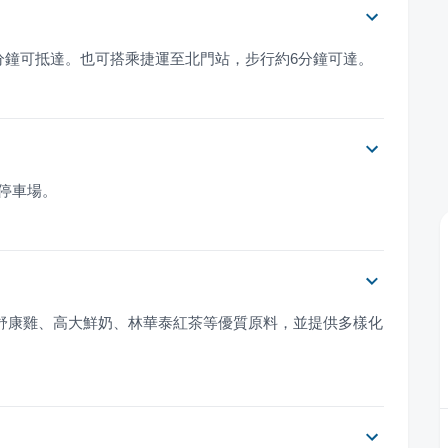
7分鐘可抵達。也可搭乘捷運至北門站，步行約6分鐘可達。
費停車場。
、舒康雞、高大鮮奶、林華泰紅茶等優質原料，並提供多樣化