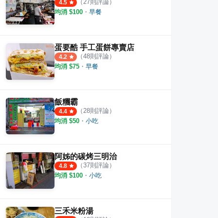
（
27
則評論）
4.5
均消 $
100
・
早餐
蛋要酷 手工蛋餅專賣店
（
48
則評論）
4.2
均消 $
75
・
早餐
飯糰霸
（
28
則評論）
4.4
均消 $
50
・
小吃
阿姊的碳烤三明治
（
37
則評論）
4.8
均消 $
100
・
小吃
三禾米粉湯