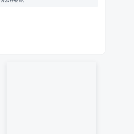
遊客前往品嘗。