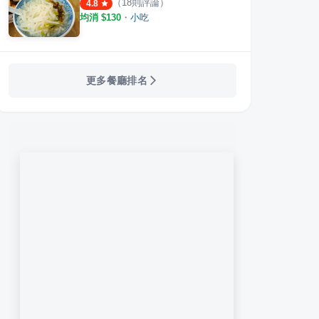
（
18
則評論）
4.8
均消 $
130
・
小吃
更多餐廳排名
 Toast
真芳碳烤吐司 民生店
良粟
·
17
則評論
·
34
則評論
4.4
3.8