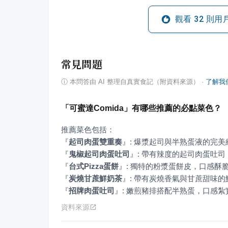
觀看
32
則用
常見問題
ⓘ
本問答由 AI 整理自真實食記（附資料來源）
·
了解我
「可蜜達Comida」有哪些推薦的必點菜色？
『
起司肉蛋雙重奏
』
『
鬼椒起司肉蛋吐司
』
『
台式Pizza蛋餅
』
『
炭燒甘蔗鮮奶茶
』
『
招牌肉蛋吐司
』
: 嫩煎豬排搭配半熟蛋，口感
資料來源