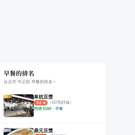
早餐的排名
台北市
中正區
早餐
的排名
›
阜杭豆漿
（
167
則評論）
3.9
均消 $
100
・
早餐
鼎元豆漿