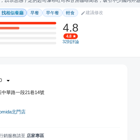
，以罪惡感十足的起司瀑布吐司和甘蔗咖啡聞名，吸引不少國內外
建議修改
找相似餐廳
早餐
早午餐
輕食
4.8
4.8
32
則評論
0
中華路一段21巷14號
mida北門店
行銷服務請至
店家專區