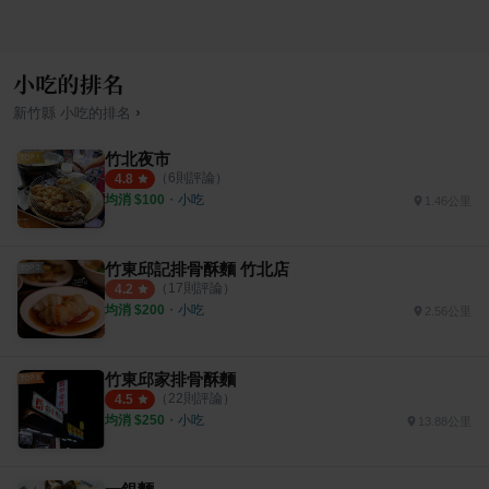
小吃的排名
›
新竹縣
小吃
的排名
竹北夜市
（
6
則評論）
4.8
均消 $
100
・
小吃
1.46公里
竹東邱記排骨酥麵 竹北店
（
17
則評論）
4.2
均消 $
200
・
小吃
2.56公里
竹東邱家排骨酥麵
（
22
則評論）
4.5
均消 $
250
・
小吃
13.88公里