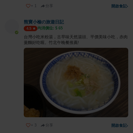
+
1
分享
開啟食記
›
熊寶小榆の旅遊日記
均消價位: $
65
4.5
台灣小吃米粉湯，古早味天然湯頭、平價美味小吃，赤肉
羹麵好吃喔。竹北午晚餐推薦!
+
3
分享
開啟食記
›