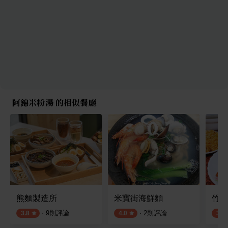
阿錦米粉湯 的相似餐廳
熊麵製造所
米寶街海鮮麵
竹山
·
9
則評論
·
2
則評論
3.8
4.0
3.5