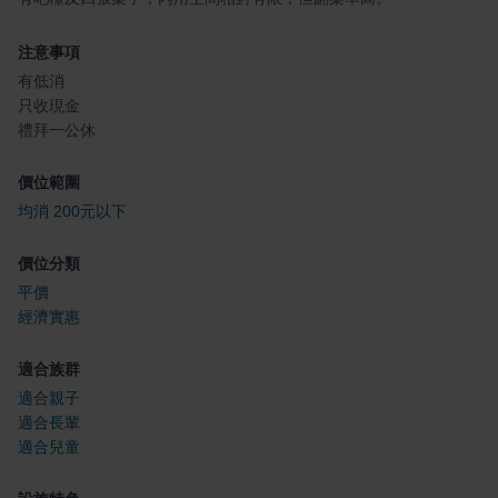
注意事項
有低消
只收現金
禮拜一公休
價位範圍
均消 200元以下
價位分類
平價
經濟實惠
適合族群
適合親子
適合長輩
適合兒童