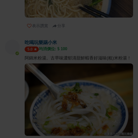
表示讚賞
分享
吃喝玩樂踢小米
均消價位: $
100
5.0
阿錦米粉湯。古早味濃郁清甜鮮蝦香好滋味(粗)米粉湯！