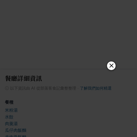
餐廳詳細資訊
ⓘ
以下資訊由 AI 從部落客食記彙整整理
·
了解我們如何精選
餐種
米粉湯
水餃
肉羹湯
瓜仔肉飯麵