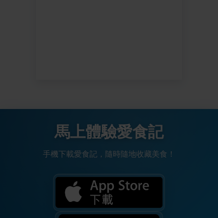
馬上體驗愛食記
手機下載愛食記，隨時隨地收藏美食！