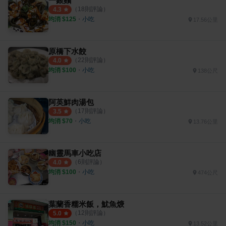
一銀麵
（
18
則評論）
4.3
均消 $
125
・
小吃
17.56公里
原橋下水餃
（
22
則評論）
4.0
均消 $
100
・
小吃
138公尺
阿英鮮肉湯包
（
17
則評論）
3.5
均消 $
70
・
小吃
13.76公里
幽靈馬車小吃店
（
6
則評論）
4.0
均消 $
100
・
小吃
474公尺
葉蘭香糯米飯，魷魚焿
（
12
則評論）
5.0
均消 $
150
・
小吃
13.52公里