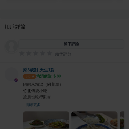
用戶評論
留下評論
給予評分
乘3成對.天生1對
均消價位: $
80
3.0
阿錦米粉湯（附菜單）
竹北傳統小吃
凌晨也吃得到🥢
... 顯示更多