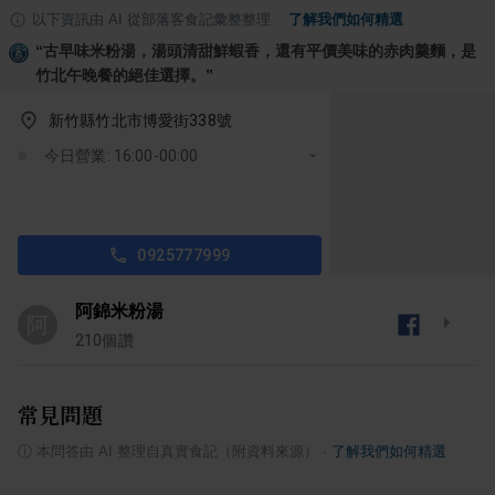
以下資訊由 AI 從部落客食記彙整整理
·
了解我們如何精選
“
古早味米粉湯，湯頭清甜鮮蝦香，還有平價美味的赤肉羹麵，是
竹北午晚餐的絕佳選擇。
”
新竹縣竹北市博愛街338號
今日營業: 16:00-00:00
0925777999
阿錦米粉湯
阿
210
個讚
常見問題
ⓘ
本問答由 AI 整理自真實食記（附資料來源）
·
了解我們如何精選