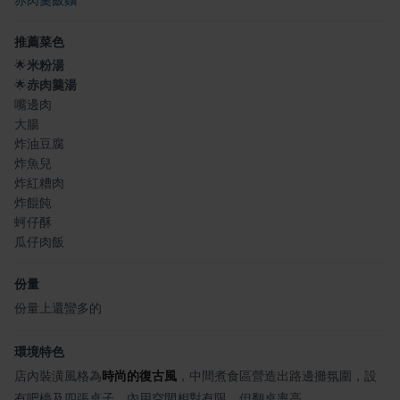
赤肉羹飯麵
推薦菜色
🌟
米粉湯
🌟
赤肉羹湯
嘴邊肉
大腸
炸油豆腐
炸魚兒
炸紅糟肉
炸餛飩
蚵仔酥
瓜仔肉飯
份量
份量上還蠻多的
環境特色
店內裝潢風格為
時尚的復古風
，中間煮食區營造出路邊攤氛圍，設
有吧檯及四張桌子，內用空間相對有限，但翻桌率高。