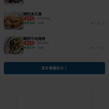
關西臭豆腐
（
12
則評論）
3.8
均消 $
60
・
小吃
17.79公里
關西牛肉捲餅
（
8
則評論）
4.0
均消 $
35
・
小吃
17.75公里
更多餐廳排名