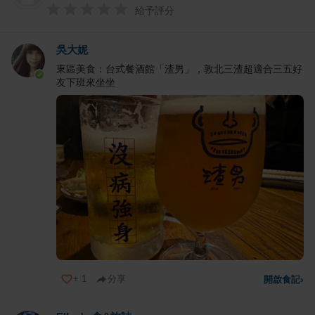
給予評分
吳大妮
東區美食：台式餐酒館「渣男」，敦北三渣超適合三五好
友下班來坐坐
+
1
分享
開啟食記
›