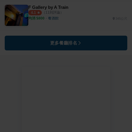
F Gallery by A Train
（
11
則評論）
4.1
均消 $
800
・
餐酒館
345公尺
更多餐廳排名