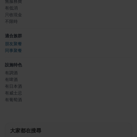
無服務費
有低消
只收現金
不限時
適合族群
朋友聚餐
同事聚餐
設施特色
有調酒
有啤酒
有日本酒
有威士忌
有葡萄酒
大家都在搜尋