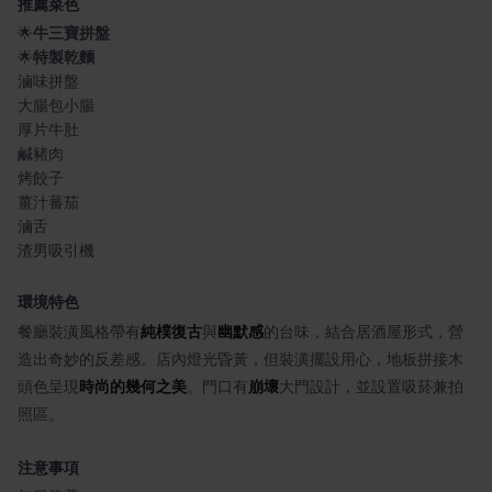
推薦菜色
🌟
牛三寶拼盤
🌟
特製乾麵
滷味拼盤
大腸包小腸
厚片牛肚
鹹豬肉
烤餃子
薑汁蕃茄
滷舌
渣男吸引機
環境特色
餐廳裝潢風格帶有
純樸復古
與
幽默感
的台味，結合居酒屋形式，營
造出奇妙的反差感。店內燈光昏黃，但裝潢擺設用心，地板拼接木
頭色呈現
時尚的幾何之美
。門口有
崩壞
大門設計，並設置吸菸兼拍
照區。
注意事項