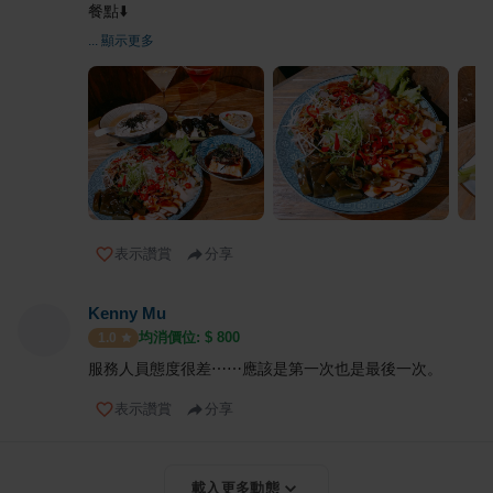
餐點⬇️
... 顯示更多
表示讚賞
分享
Kenny Mu
均消價位: $
800
1.0
服務人員態度很差⋯⋯應該是第一次也是最後一次。
表示讚賞
分享
載入更多動態