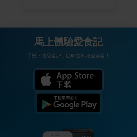
馬上體驗愛食記
手機下載愛食記，隨時隨地收藏美食！