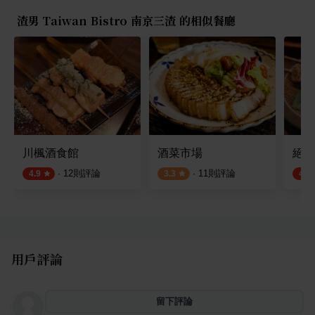
渣男 Taiwan Bistro 南京三渣 的相似餐廳
川楓酒食館
酒菜市場
絕好
·
12
則評論
·
11
則評論
4.9
3.3
4.7
用戶評論
留下評論