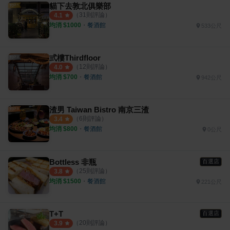
貓下去敦北俱樂部
（
31
則評論）
4.1
均消 $
1000
・
餐酒館
533公尺
弎樓Thirdfloor
（
12
則評論）
4.0
均消 $
700
・
餐酒館
942公尺
渣男 Taiwan Bistro 南京三渣
（
6
則評論）
3.4
均消 $
800
・
餐酒館
0公尺
Bottless 非瓶
百選店
（
25
則評論）
3.8
均消 $
1500
・
餐酒館
221公尺
T+T
百選店
（
20
則評論）
3.9