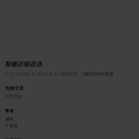
餐廳詳細資訊
ⓘ
以下資訊由 AI 從部落客食記彙整整理
·
了解我們如何精選
地標/交通
小巨蛋站
餐種
滷味
下酒菜