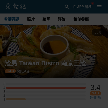
在 APP 開啟
餐廳資訊
照片
菜單
評論
相似餐廳
5
/
8
渣男 Taiwan Bistro 南京三渣
6
則評論
·
3.4
5
3.4
5 星：0 則評論
4
4 星：4 則評論
3
3 星：0 則評論
3.4
2
2 星：0 則評論
6
則評論
1
1 星：1 則評論