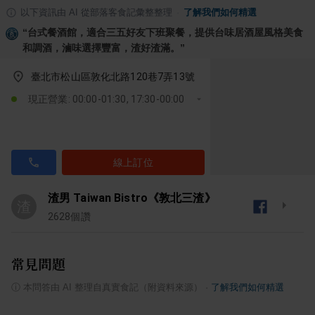
以下資訊由 AI 從部落客食記彙整整理
·
了解我們如何精選
“
台式餐酒館，適合三五好友下班聚餐，提供台味居酒屋風格美食
和調酒，滷味選擇豐富，渣好渣滿。
”
臺北市松山區敦化北路120巷7弄13號
現正營業: 00:00-01:30, 17:30-00:00
線上訂位
渣男 Taiwan Bistro《敦北三渣》
渣
2628
個讚
常見問題
ⓘ
本問答由 AI 整理自真實食記（附資料來源）
·
了解我們如何精選