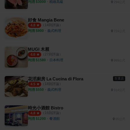
均消 $
3000
・
精緻高級
294公尺
好食 Mangia Bene
（
14
則評論）
4.8
均消 $
900
・
義式料理
724公尺
MUGI 木屐
（
27
則評論）
4.6
均消 $
1580
・
日本料理
999公尺
花滔廚房 La Cucina di Flora
百選店
（
18
則評論）
4.5
均消 $
550
・
義式料理
914公尺
時光小酒館 Bistro
（
16
則評論）
4.8
均消 $
1200
・
餐酒館
65公尺