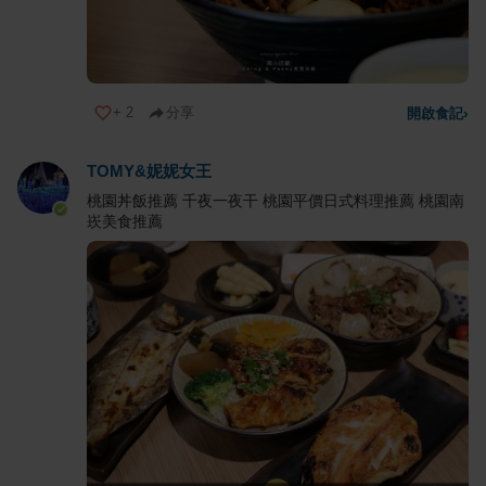
+
2
分享
開啟食記
›
TOMY&妮妮女王
桃園丼飯推薦 千夜一夜干 桃園平價日式料理推薦 桃園南
崁美食推薦