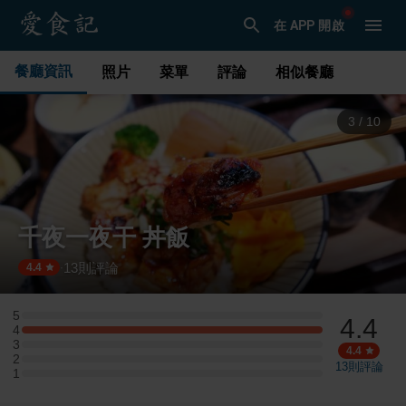
在 APP 開啟
餐廳資訊
照片
菜單
評論
相似餐廳
3
/
10
千夜一夜干 丼飯
13
則評論
·
4.4
5
4.4
5 星：0 則評論
4
4 星：4 則評論
3
3 星：0 則評論
4.4
2
2 星：0 則評論
13
則評論
1
1 星：0 則評論