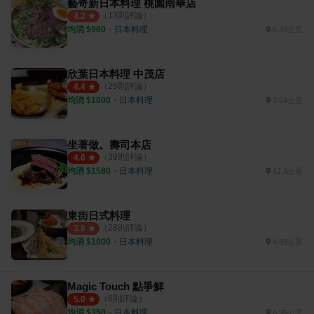
藝奇新日本料理 桃園南華店
（
13
則評論）
4.2
均消 $
980
・
日本料理
6.39公里
欣葉日本料理 中茂店
（
25
則評論）
4.4
均消 $
1000
・
日本料理
3.64公里
坐著做。壽司本店
（
39
則評論）
4.6
均消 $
1580
・
日本料理
12.3公里
東街日式料理
（
28
則評論）
3.6
均消 $
1000
・
日本料理
4.83公里
Magic Touch 點爭鮮
（
6
則評論）
5.0
均消 $
350
・
日本料理
6.95公里