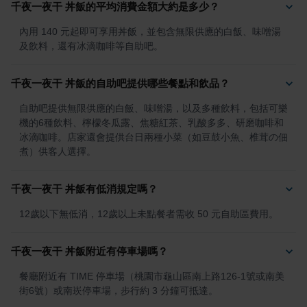
千夜一夜干 丼飯的平均消費金額大約是多少？
內用 140 元起即可享用丼飯，並包含無限供應的白飯、味噌湯
及飲料，還有冰滴咖啡等自助吧。
千夜一夜干 丼飯的自助吧提供哪些餐點和飲品？
自助吧提供無限供應的白飯、味噌湯，以及多種飲料，包括可樂
機的6種飲料、檸檬冬瓜露、焦糖紅茶、乳酸多多、研磨咖啡和
冰滴咖啡。店家還會提供台日兩種小菜（如豆鼓小魚、椎茸の佃
煮）供客人選擇。
千夜一夜干 丼飯有低消規定嗎？
12歲以下無低消，12歲以上未點餐者需收 50 元自助區費用。
千夜一夜干 丼飯附近有停車場嗎？
餐廳附近有 TIME 停車場（桃園市龜山區南上路126-1號或南美
街6號）或南崁停車場，步行約 3 分鐘可抵達。