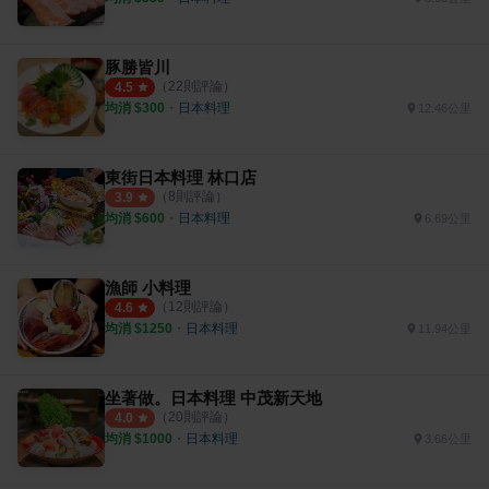
豚勝皆川
（
22
則評論）
4.5
均消 $
300
・
日本料理
12.46公里
東街日本料理 林口店
（
8
則評論）
3.9
均消 $
600
・
日本料理
6.69公里
漁師 小料理
（
12
則評論）
4.6
均消 $
1250
・
日本料理
11.94公里
坐著做。日本料理 中茂新天地
（
20
則評論）
4.0
均消 $
1000
・
日本料理
3.66公里