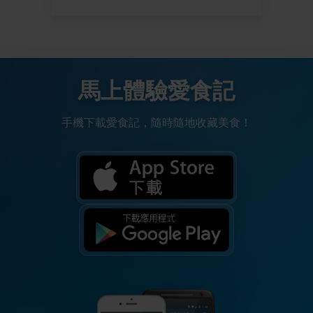
馬上體驗愛食記
手機下載愛食記，隨時隨地收藏美食！