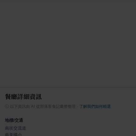
餐廳詳細資訊
ⓘ
以下資訊由 AI 從部落客食記彙整整理
·
了解我們如何精選
地標/交通
南崁交流道
南美國小