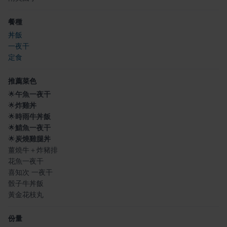
餐種
丼飯
一夜干
定食
推薦菜色
🌟
午魚一夜干
🌟
炸雞丼
🌟
時雨牛丼飯
🌟
鯖魚一夜干
🌟
炭燒雞腿丼
薑燒牛＋炸豬排
花魚一夜干
喜知次 一夜干
骰子牛丼飯
黃金花枝丸
份量