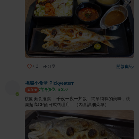
+
2
分享
開啟食記
›
挑嘴小食堂 Pickyeaterr
均消價位: $
250
4.0
桃園美食推薦｜ 千夜一夜干丼飯｜簡單純粹的美味，桃
園超高CP值日式料理店！（內含詳細菜單）