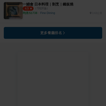
一鰭會 日本料理｜割烹｜鐵板燒
（
7
則評論）
4.5
均消 $
1738
・
Fine Dining
3.63公里
更多餐廳排名