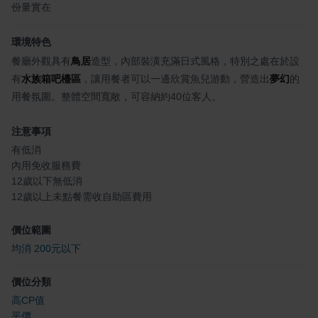
份量實在
環境特色
餐廳外觀具有
鳥居
造型，內部裝潢充滿日式風格，特別之處在於設
有
水族箱吧檯區
，讓用餐者可以一邊欣賞魚兒游動，營造出
夢幻
的
用餐氛圍。整體空間寬敞，可容納約40位客人。
注意事項
有低消
內用免收服務費
12歲以下無低消
12歲以上未點餐需收自助區費用
價位範圍
均消 200元以下
價位分類
高CP值
平價