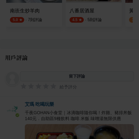
南崁生炒羊肉
八番居酒屋
黃門
·
7
則評論
·
5
則評論
5.0
4.5
3.4
用戶評論
留下評論
給予評分
艾瑪 吃喝玩樂
千夜GOHAN小食堂｜冰滴咖啡隨你喝！炸雞、豬排丼飯
140元．自助區9種飲料.咖啡.米飯.味噌湯無限供應