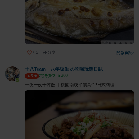
+
2
分享
開啟食記
›
十八Team｜八年級生 の吃喝玩樂日誌
均消價位: $
300
4.5
千夜一夜干丼飯 ｜桃園南崁平價高CP日式料理