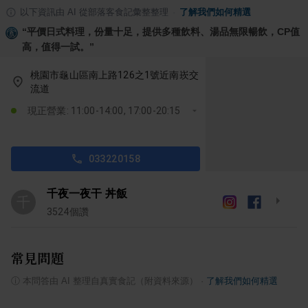
以下資訊由 AI 從部落客食記彙整整理
·
了解我們如何精選
“
平價日式料理，份量十足，提供多種飲料、湯品無限暢飲，CP值
高，值得一試。
”
桃園市龜山區南上路126之1號近南崁交
流道
現正營業: 11:00-14:00, 17:00-20:15
033220158
千夜一夜干 丼飯
千
3524
個讚
常見問題
ⓘ
本問答由 AI 整理自真實食記（附資料來源）
·
了解我們如何精選