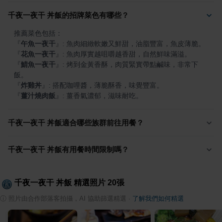
千夜一夜干 丼飯的招牌菜色有哪些？
『
午魚一夜干
』
『
花魚一夜干
』
『
鯖魚一夜干
』
: 烤到金黃香酥，肉質緊實帶點鹹味，非常下
『
炸雞丼
』
『
薑汁燒肉飯
』
: 薑香氣濃郁，滋味耐吃。
千夜一夜干 丼飯適合哪些族群前往用餐？
千夜一夜干 丼飯有用餐時間限制嗎？
千夜一夜干 丼飯
精選照片
20
張
ⓘ
照片由合作部落客拍攝，AI 協助篩選精選
·
了解我們如何精選