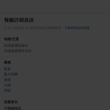
餐廳詳細資訊
ⓘ
以下資訊由 AI 從部落客食記彙整整理
·
了解我們如何精選
地標/交通
高雄捷運凱旋站
高雄捷運夢時代站
餐種
蔬食
義大利麵
披薩
火鍋
甜點
推薦菜色
🌟
拔絲地瓜