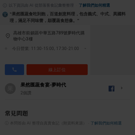
以下資訊由 AI 從部落客食記彙整整理
·
了解我們如何精選
“
果然匯蔬食吃到飽，百道創意料理，包含義式、中式、異國料
理，滿足不同味蕾，顛覆蔬食想像。
”
高雄市前鎮區中華五路789號夢時代購
物中心3樓
今日營業: 11:30-15:00, 17:30-21:00
線上訂位
果然匯蔬食宴-夢時代
果
2
個讚
常見問題
ⓘ
本問答由 AI 整理自真實食記（附資料來源）
·
了解我們如何精選