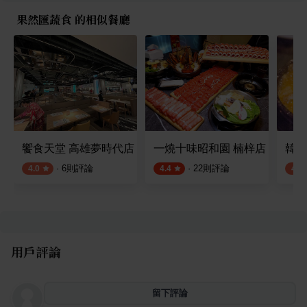
果然匯蔬食 的相似餐廳
饗食天堂 高雄夢時代店
一燒十味昭和園 楠梓店
韓式
·
6
則評論
·
22
則評論
4.0
4.4
4.2
用戶評論
留下評論