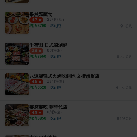
果然匯蔬食
（
21
則評論）
4.7
均消 $
700
・
吃到飽
0公尺
千荷田 日式涮涮鍋
（
8
則評論）
3.9
均消 $
550
・
吃到飽
265公尺
八道晟韓式火烤吃到飽 文橫旗艦店
（
23
則評論）
4.5
均消 $
528
・
吃到飽
1.89公里
饗麻饗辣 夢時代店
（
8
則評論）
4.8
均消 $
850
・
吃到飽
103公尺