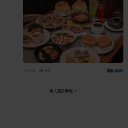
+
6
分享
開啟食記
›
載入更多動態