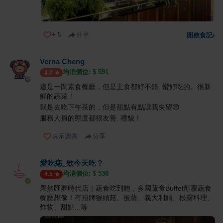
+
5
分享
開啟食記
›
Verna Cheng
均消價位: $
591
4.0
這是一間素食餐廳，但是主食都好不錯. 蠻好吃的。很新
鮮的蔬菜！
我是去吃下午茶的，但是甜點有點讓我失望😢
服務人員的態度都很友善. 禮貌！
表示讚賞
分享
愛吃痣_欸今天吃？
均消價位: $
538
4.5
果然匯夢時代店｜蔬食吃到飽，多國蔬食Buffet顛覆蔬食
餐廳想像！有招牌猴頭菇、披薩、義大利麵、松露料理、
炸物、甜點...等