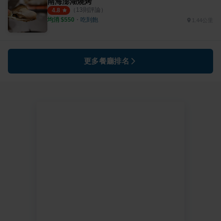
南海澎湖燒烤
（
13
則評論）
4.8
均消 $
550
・
吃到飽
1.44公里
更多餐廳排名