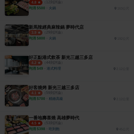
（
12
則評論）
4.8
均消 $
500
・
火鍋
163公尺
新馬辣經典麻辣鍋 夢時代店
（
29
則評論）
3.9
均消 $
800
・
火鍋
192公尺
好正點港式飲茶 新光三越三多店
（
44
則評論）
4.2
均消 $
49
・
港式料理
2.12公里
好客燒烤 新光三越三多店
（
59
則評論）
4.1
均消 $
700
・
精緻高級
2.12公里
一番地壽喜燒 高雄夢時代
（
53
則評論）
4.5
均消 $
398
・
吃到飽
45公尺