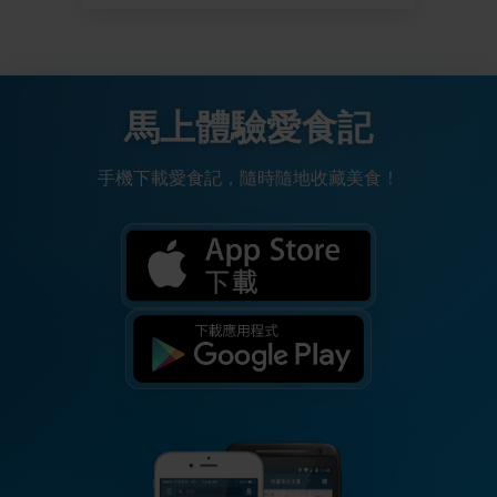
馬上體驗愛食記
手機下載愛食記，隨時隨地收藏美食！