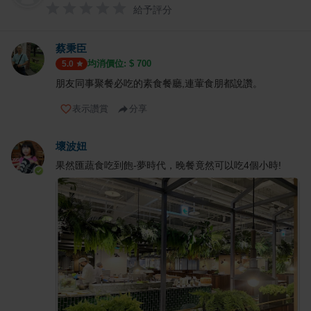
給予評分
蔡秉臣
均消價位: $
700
5.0
朋友同事聚餐必吃的素食餐廳,連葷食朋都說讚。
表示讚賞
分享
壞波妞
果然匯蔬食吃到飽-夢時代，晚餐竟然可以吃4個小時!