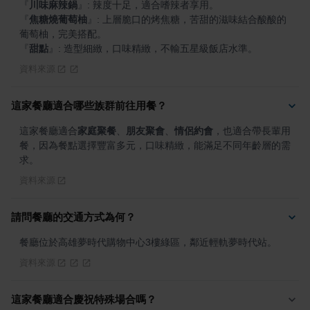
『
川味麻辣鍋
』
『
焦糖燒葡萄柚
』
: 上層脆口的烤焦糖，苦甜的滋味結合酸酸的
『
甜點
』
: 造型細緻，口味精緻，不輸五星級飯店水準。
資料來源
這家餐廳適合哪些族群前往用餐？
這家餐廳適合
家庭聚餐
、
朋友聚會
、
情侶約會
，也適合帶長輩用
餐，因為餐點選擇豐富多元，口味精緻，能滿足不同年齡層的需
求。
資料來源
請問餐廳的交通方式為何？
餐廳位於高雄夢時代購物中心3樓綠區，鄰近輕軌夢時代站。
資料來源
這家餐廳適合慶祝特殊場合嗎？