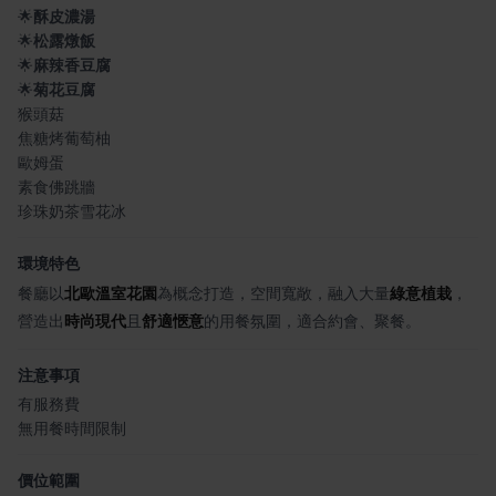
🌟
酥皮濃湯
🌟
松露燉飯
🌟
麻辣香豆腐
🌟
菊花豆腐
猴頭菇
焦糖烤葡萄柚
歐姆蛋
素食佛跳牆
珍珠奶茶雪花冰
環境特色
餐廳以
北歐溫室花園
為概念打造，空間寬敞，融入大量
綠意植栽
，
營造出
時尚現代
且
舒適愜意
的用餐氛圍，適合約會、聚餐。
注意事項
有服務費
無用餐時間限制
價位範圍