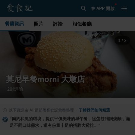
在 APP 開啟
餐廳資訊
照片
評論
相似餐廳
1
/
2
莫尼早餐morni 大墩店
2
則評論
·
以下資訊由 AI 從部落客食記彙整整理
·
了解我們如何精選
“
簡約和風的環境，提供平價美味的早午餐，從蛋餅到鍋燒麵，滿
足不同口味需求，還有份量十足的招牌大雞排。
”