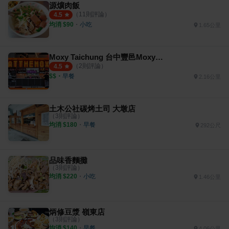
源爌肉飯
（
11
則評論）
4.5
均消 $
90
・
小吃
1.65公里
Moxy Taichung 台中豐邑Moxy酒店
（
2
則評論）
4.5
$$
・
早餐
2.16公里
土木公社碳烤土司 大墩店
（
3
則評論）
均消 $
180
・
早餐
292公尺
品味香麵攤
（
3
則評論）
均消 $
220
・
小吃
1.46公里
炳修豆漿 嶺東店
（
3
則評論）
均消 $
140
・
早餐
4.06公里