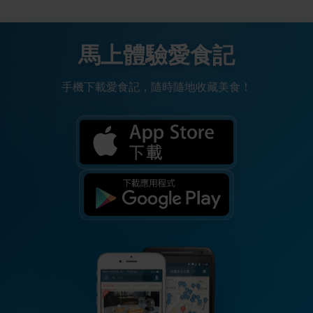
馬上體驗愛食記
手機下載愛食記，隨時隨地收藏美食！