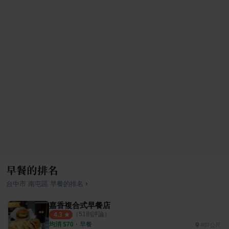
早餐的排名
›
台中市
南屯區
早餐
的排名
嘉香複合式早餐店
（
51
則評論）
4.3
均消 $
70
・
早餐
407公尺