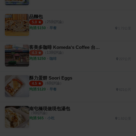
品麵包
（
25
則評論）
5.0
均消 $
150
・
早餐
1.72公里
客美多咖啡 Komeda‘s Coffee 台中公益店
（
13
則評論）
4.3
均消 $
250
・
咖啡
227公尺
酥力蛋餅 Soori Eggs
（
6
則評論）
4.5
均消 $
120
・
早餐
621公尺
南屯橋現做現包湯包
（
9
則評論）
均消 $
65
・
小吃
1.62公里