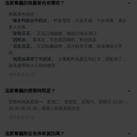
這家餐廳的推薦菜色有哪些？
『
爆多料綜合牛奶冰
』
: 料多豐富，不甜不膩，十分清爽，適合
『
珍珠豆花
』
『
四料冰
』
『
花生豆花
』
: 豆花軟嫩綿密，花生軟而不爛，味道傳統古早
『
相思抹茶布丁牛奶冰
』
: 主要配料為愛玉和紅豆，搭配布丁，
抹茶醬帶有大人味的微苦。
資料來源
這家餐廳的營業時間是？
營業時間為星期一、星期二、星期五、星期六、星期日 13:00 – 
20:30 或 21:30，星期三和星期四休息。
資料來源
這家餐廳附近有停車資訊嗎？