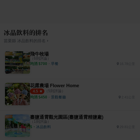
冰品飲料的排名
›
苗栗縣
冰品飲料
的排名
飛牛牧場
（
6
則評論）
均消 $
700
・
早餐
16.78公里
花露農場 Flower Home
（
5
則評論）
4.5
均消 $
450
・
景觀餐廳
2.41公里
臺鹽通霄觀光園區(臺鹽通霄精鹽廠)
（
1
則評論）
$
・
冰品飲料
29.81公里