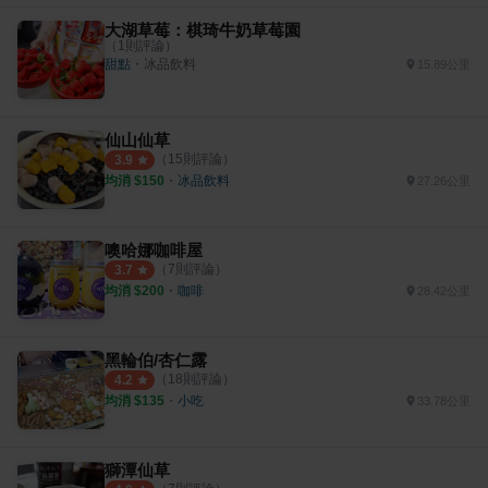
大湖草莓：棋琦牛奶草莓園
（
1
則評論）
甜點
・
冰品飲料
15.89公里
仙山仙草
（
15
則評論）
3.9
均消 $
150
・
冰品飲料
27.26公里
噢哈娜咖啡屋
（
7
則評論）
3.7
均消 $
200
・
咖啡
28.42公里
黑輪伯/杏仁露
（
18
則評論）
4.2
均消 $
135
・
小吃
33.78公里
獅潭仙草