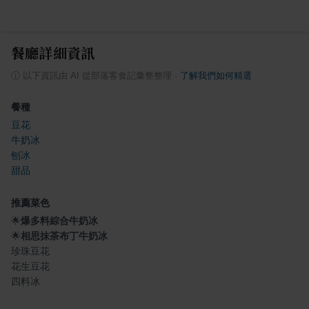
餐廳詳細資訊
ⓘ
以下資訊由 AI 從部落客食記彙整整理
·
了解我們如何精選
餐種
豆花
牛奶冰
刨冰
甜品
推薦菜色
🌟
爆多料綜合牛奶冰
🌟
相思抹茶布丁牛奶冰
珍珠豆花
花生豆花
四料冰