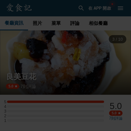
在 APP 開啟
餐廳資訊
照片
菜單
評論
相似餐廳
3
/
10
良美豆花
7
則評論
·
5.0
5
5.0
5 星：1 則評論
4
4 星：0 則評論
3
3 星：0 則評論
5.0
2
2 星：0 則評論
7
則評論
1
1 星：0 則評論