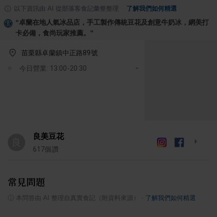
以下資訊由 AI 從部落客食記彙整整理
·
了解我們如何精選
“
卓蘭在地人氣冰品店，手工製作傳統豆花及創意牛奶冰，網美打
卡必備，食尚玩家推薦。
”
苗栗縣卓蘭鎮中正路89號
今日營業: 13:00-20:30
良美豆花
良
617
個讚
常見問題
ⓘ
本問答由 AI 整理自真實食記（附資料來源）
·
了解我們如何精選