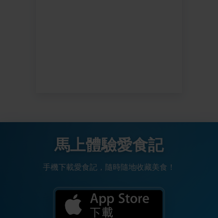
馬上體驗愛食記
手機下載愛食記，隨時隨地收藏美食！