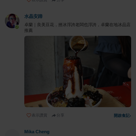
水晶安蹄
卓蘭｜良美豆花，挫冰浮誇老闆也浮誇，卓蘭在地冰品店
推薦
表示讚賞
分享
開啟食記
›
Mika Cheng