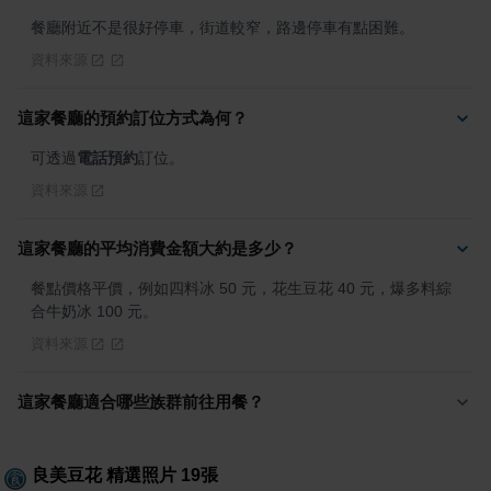
餐廳附近不是很好停車，街道較窄，路邊停車有點困難。
資料來源
這家餐廳的預約訂位方式為何？
可透過
電話預約
訂位。
資料來源
這家餐廳的平均消費金額大約是多少？
餐點價格平價，例如四料冰 50 元，花生豆花 40 元，爆多料綜
合牛奶冰 100 元。
資料來源
這家餐廳適合哪些族群前往用餐？
良美豆花
精選照片
19
張