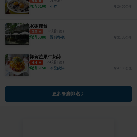
（
7
則評論）
4.0
均消 $
100
・
小吃
26.56公里
水榭樓台
（
13
則評論）
3.9
均消 $
380
・
景觀餐廳
31.33公里
祥賀芒果牛奶冰
（
24
則評論）
4.4
均消 $
150
・
冰品飲料
47.99公里
更多餐廳排名