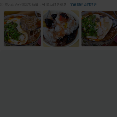
ⓘ
照片由合作部落客拍攝，AI 協助篩選精選
·
了解我們如何精選