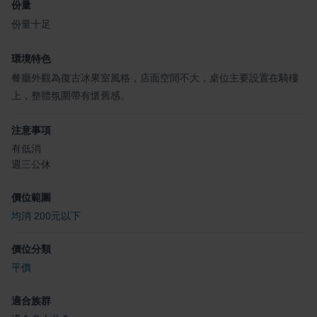
份量
份量十足
環境特色
餐廳外觀為復古冰果室風格，店面空間不大，桌位主要設置在騎樓
上，整體氛圍帶有懷舊感。
注意事項
有低消
週三公休
價位範圍
均消 200元以下
價位分類
平價
適合族群