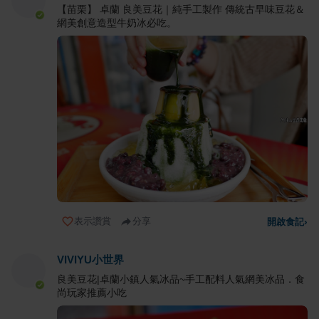
【苗栗】 卓蘭 良美豆花｜純手工製作 傳統古早味豆花＆
網美創意造型牛奶冰必吃。
表示讚賞
分享
開啟食記
›
VIVIYU小世界
良美豆花|卓蘭小鎮人氣冰品~手工配料人氣網美冰品．食
尚玩家推薦小吃