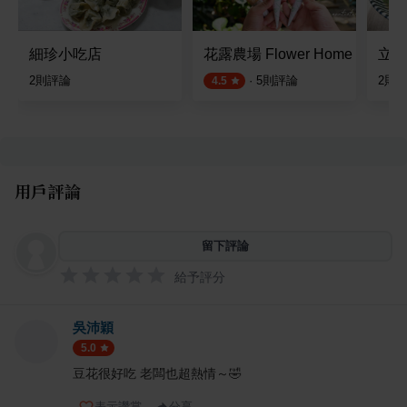
細珍小吃店
花露農場 Flower Home
立軒
2
則評論
·
5
則評論
2
則
4.5
用戶評論
留下評論
給予評分
吳沛穎
5.0
豆花很好吃 老闆也超熱情～🤣
表示讚賞
分享