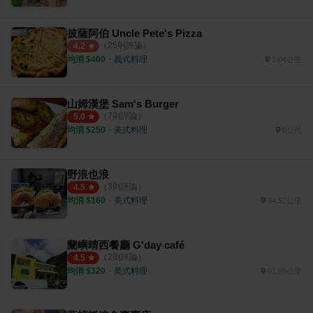
披薩阿伯 Uncle Pete's Pizza
（
25
則評論）
4.2
均消 $
400
・
義式料理
1.04公里
山姆漢堡 Sam's Burger
（
7
則評論）
5.0
均消 $
250
・
美式料理
0公尺
野浪也浪
（
3
則評論）
4.5
均消 $
160
・
美式料理
34.52公里
蘭嶼晴西餐廳 G'day café
（
2
則評論）
4.5
均消 $
320
・
美式料理
91.95公里