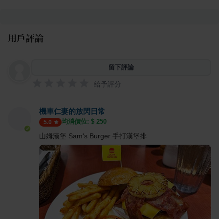
用戶評論
留下評論
給予評分
機車仁妻的放閃日常
均消價位: $
250
5.0
山姆漢堡 Sam's Burger 手打漢堡排