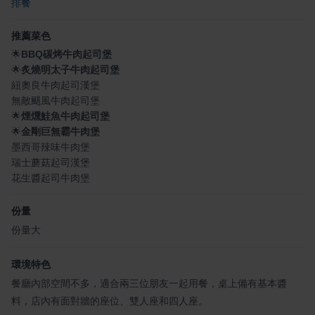
排餐
推薦菜色
🌟
BBQ碳烤牛肉起司堡
🌟
炙燒明太子牛肉起司堡
紐奧良牛肉起司漢堡
無敵颶風牛肉起司堡
🌟
煙燻鮭魚牛肉起司堡
🌟
金剛巨無霸牛肉堡
墨西哥辣味牛肉堡
瑞士蘑菇起司漢堡
花生醬起司牛肉堡
份量
份量大
環境特色
餐廳內部空間不多，適合兩三位朋友一起用餐，桌上備有基本醬
料，店內有面對牆的座位、雙人座和四人座。