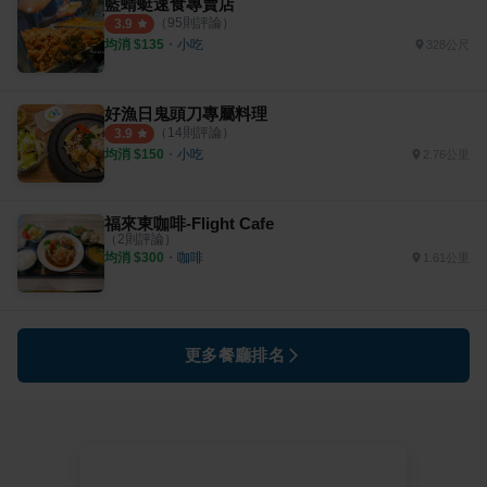
藍蜻蜓速食專賣店
（
95
則評論）
3.9
均消 $
135
・
小吃
328公尺
好漁日鬼頭刀專屬料理
（
14
則評論）
3.9
均消 $
150
・
小吃
2.76公里
福來東咖啡-Flight Cafe
（
2
則評論）
均消 $
300
・
咖啡
1.61公里
更多餐廳排名