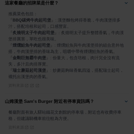
這家餐廳的招牌菜是什麼？
『
BBQ碳烤牛肉起司堡
』
: 漢堡麵包烤得香脆，牛肉漢堡排多
『
炙燒明太子牛肉起司堡
』
: 炙燒明太子提升整體香氣，牛肉漢
『
煙燻鮭魚牛肉起司堡
』
: 煙燻鮭魚與牛肉漢堡排的組合意外地
『
金剛巨無霸牛肉堡
』
: 份量大，包含培根，肉汁完全沒有流
『
瑞士蘑菇起司漢堡
』
: 炒蘑菇夠味香氣四溢，搭配瑞士起司，
襯托出漢堡肉的香氣。
資料來源
山姆漢堡 Sam's Burger 附近有停車資訊嗎？
餐廳對面有旅人驛站鐵花文創館的停車場，附近也有收費停車
格，但建議騎機車前往較為方便。
資料來源