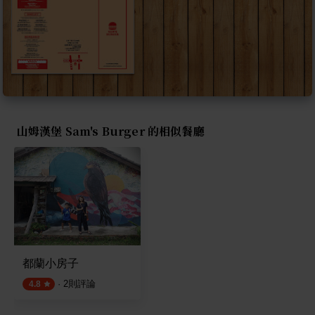
山姆漢堡 Sam's Burger 的相似餐廳
都蘭小房子
·
2
則評論
4.8