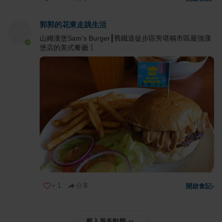
郭郭的花東走跳生活
山姆漢堡Sam’s Burger┃舊鐵道徒步區旁堪稱市區最強漢
堡店的美式餐廳┃
+
1
分享
開啟食記
›
載入更多動態