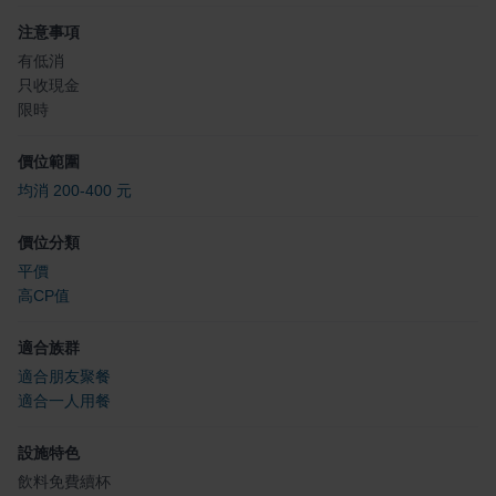
注意事項
有低消
只收現金
限時
價位範圍
均消 200-400 元
價位分類
平價
高CP值
適合族群
適合朋友聚餐
適合一人用餐
設施特色
飲料免費續杯