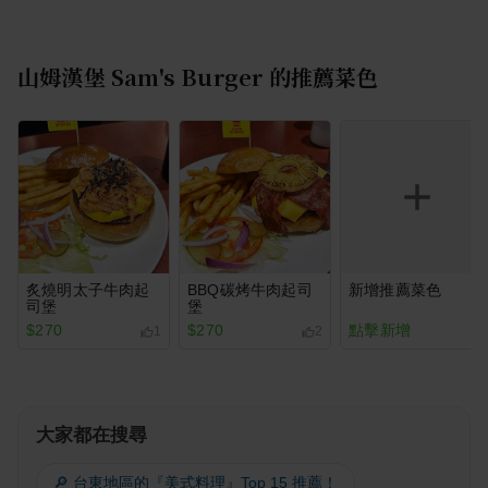
山姆漢堡 Sam's Burger
的推薦菜色
炙燒明太子牛肉起
BBQ碳烤牛肉起司
新增推薦菜色
司堡
堡
$270
$270
點擊新增
1
2
大家都在搜尋
🔎 台東地區的『美式料理』Top 15 推薦！