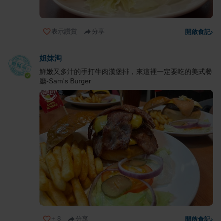
表示讚賞
分享
開啟食記
›
姐妹淘
鮮嫩又多汁的手打牛肉漢堡排，來這裡一定要吃的美式餐
廳-Sam's Burger
+
8
分享
開啟食記
›