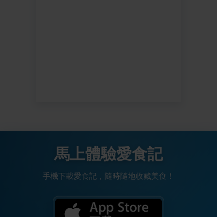
馬上體驗愛食記
手機下載愛食記，隨時隨地收藏美食！