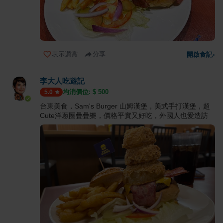
表示讚賞
分享
開啟食記
›
李大人吃遊記
均消價位: $
500
5.0
台東美食，Sam's Burger 山姆漢堡，美式手打漢堡，超
Cute洋蔥圈疊疊樂，價格平實又好吃，外國人也愛造訪