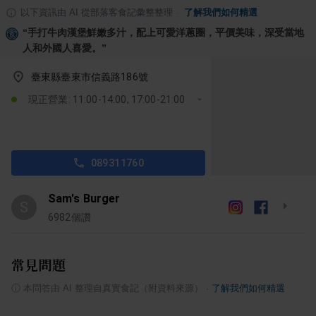
以下資訊由 AI 從部落客食記彙整整理
·
了解我們如何精選
“
手打牛肉漢堡鮮嫩多汁，配上可愛洋蔥圈，平價美味，深受當地
人和外國人喜愛。
”
臺東縣臺東市信義路186號
現正營業: 11:00-14:00, 17:00-21:00
089311760
Sam's Burger
S
6982
個讚
常見問題
ⓘ
本問答由 AI 整理自真實食記（附資料來源）
·
了解我們如何精選