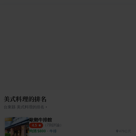
美式料理的排名
›
台東縣
美式料理
的排名
歐鄉牛排館
（
7
則評論）
4.5
均消 $
800
・
牛排
479公尺