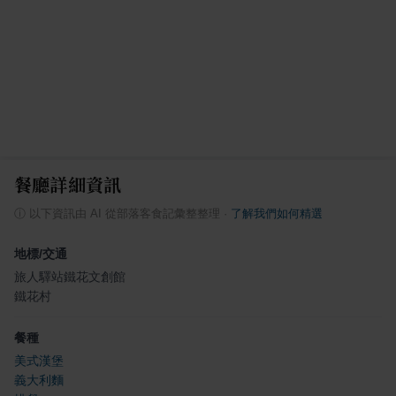
餐廳詳細資訊
ⓘ
以下資訊由 AI 從部落客食記彙整整理
·
了解我們如何精選
地標/交通
旅人驛站鐵花文創館
鐵花村
餐種
美式漢堡
義大利麵