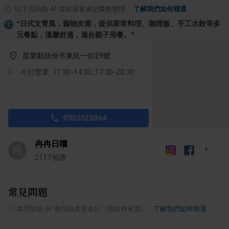
以下資訊由 AI 從部落客食記彙整整理
·
了解我們如何精選
“
日式文青風，寵物友善，提供家常料理、咖哩飯、手工水餃等多
元餐點，溫馨舒適，適合親子用餐。
”
苗栗縣頭份市東民一街29號
今日營業: 11:30-14:30, 17:30-20:30
0905928864
冉冉日嚐
冉
2117
個讚
常見問題
ⓘ
本問答由 AI 整理自真實食記（附資料來源）
·
了解我們如何精選