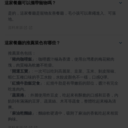
這家餐廳可以攜帶寵物嗎？
是的，這家餐廳是寵物友善餐廳，毛小孩可以牽繩進入、可落
地。
資料來源
這家餐廳的推薦菜色有哪些？
『
豬肉咖哩飯
』
: 咖哩醬汁極為香濃，使用台灣產的梅花豬肉
『
開運五寶
』
: 一次可以吃到高麗菜、韭菜、玉米、剝皮辣椒、
『
紅燒牛肋飯定食
』
: 紅燒牛肋是有帶嫩筋的部位，醬汁有完全
『
蔬菜捲
』
: 外層使用炸豆皮，吃起來有酥脆的口感和豆香，內
餡則有滿滿的豆芽、蔬菜絲、木耳等蔬食，整體吃起來極為清
『
麻油乾麵線
』
: 麵線軟硬適中，吸附了麻油的香氣吃起來相當
夠味。
資料來源