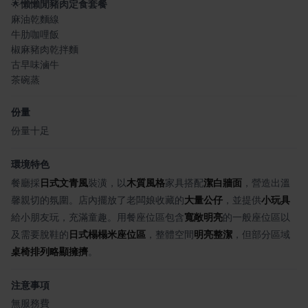
🌟
懶懶閒豬肉定食套餐
麻油乾麵線
牛肋咖哩飯
椒麻豬肉乾拌麵
古早味滷牛
茶碗蒸
份量
份量十足
環境特色
餐廳採
日式文青風
裝潢，以
木質風格
家具搭配
潔白牆面
，營造出溫
馨親切的氛圍。店內擺放了老闆娘收藏的
大量公仔
，並提供
小玩具
給小朋友玩，充滿童趣。用餐座位區包含
寬敞明亮
的一般座位區以
及需要脫鞋的
日式榻榻米座位區
，整體空間
明亮整潔
，但部分區域
桌椅排列略顯擁擠
。
注意事項
無服務費