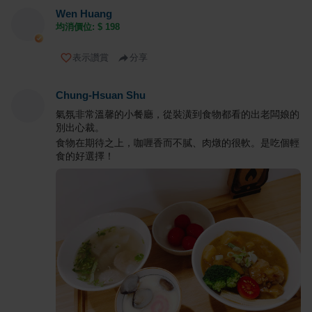
Wen Huang
均消價位: $
198
表示讚賞
分享
Chung-Hsuan Shu
氣氛非常溫馨的小餐廳，從裝潢到食物都看的出老闆娘的
別出心裁。
食物在期待之上，咖喱香而不膩、肉燉的很軟。是吃個輕
食的好選擇！