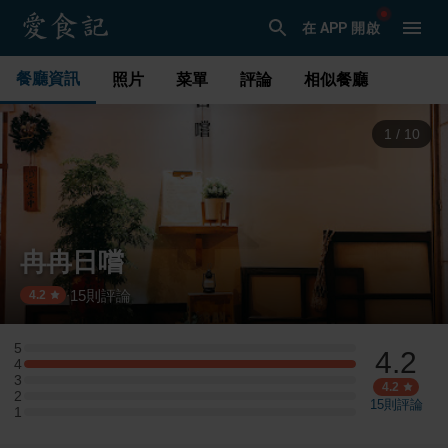
在 APP 開啟
餐廳資訊
照片
菜單
評論
相似餐廳
2
/
10
冉冉日嚐
15
則評論
·
4.2
5
4.2
5 星：0 則評論
4
4 星：3 則評論
3
3 星：0 則評論
4.2
2
2 星：0 則評論
15
則評論
1
1 星：0 則評論