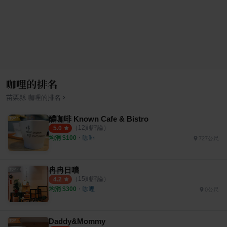
咖哩的排名
›
苗栗縣
咖哩
的排名
醲咖啡 Known Cafe & Bistro
（
12
則評論）
5.0
均消 $
100
・
咖啡
727公尺
冉冉日嚐
（
15
則評論）
4.2
均消 $
300
・
咖哩
0公尺
Daddy&Mommy