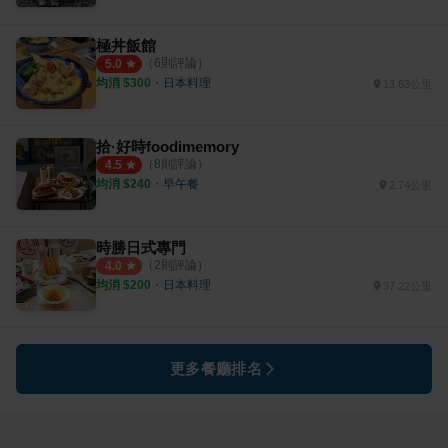
極丼飯館
（
6
則評論）
5.0
均消 $
300
・
日本料理
13.63公里
拾·好時foodimemory
（
8
則評論）
4.5
均消 $
240
・
早午餐
2.74公里
時勝日式專門
（
2
則評論）
4.0
均消 $
200
・
日本料理
37.22公里
更多餐廳排名