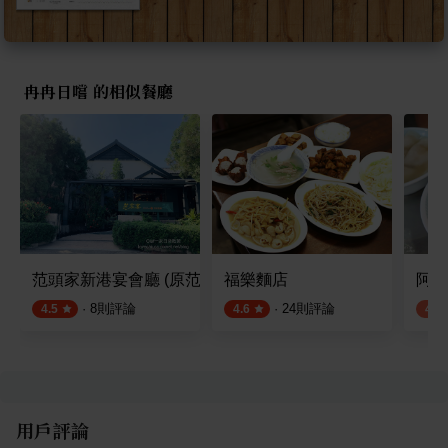
冉冉日嚐 的相似餐廳
范頭家新港宴會廳 (原范家宴客家餐廳)
福樂麵店
阿蘭
·
8
則評論
·
24
則評論
4.5
4.6
4.3
用戶評論