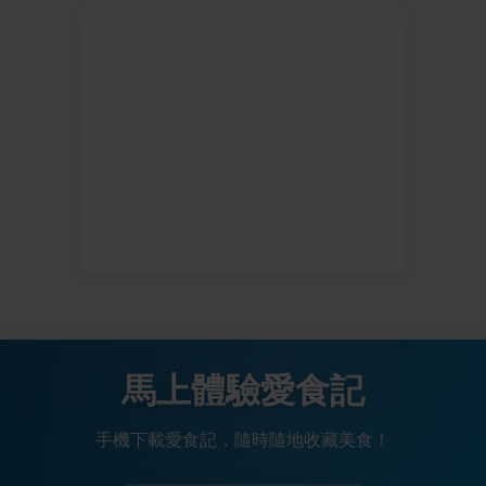
馬上體驗愛食記
手機下載愛食記，隨時隨地收藏美食！