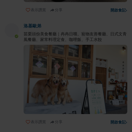
表示讚賞
分享
開啟食記
›
洛基歐弟
苗栗頭份美食餐廳｜冉冉日嚐。寵物友善餐廳、日式文青
風餐廳、家常料理定食、咖哩飯、手工水餃
表示讚賞
分享
開啟食記
›