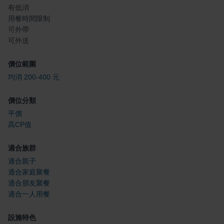
有低消
用餐時間限制
可外帶
可外送
價位範圍
均消 200-400 元
價位分類
平價
高CP值
適合族群
適合親子
適合家庭聚餐
適合朋友聚餐
適合一人用餐
設施特色