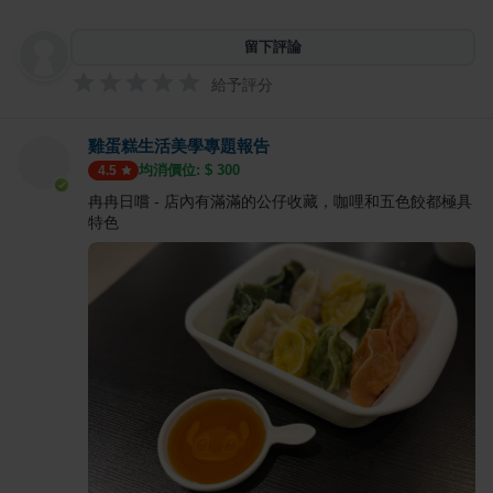
留下評論
給予評分
雞蛋糕生活美學專題報告
均消價位: $
300
4.5
冉冉日嚐 - 店內有滿滿的公仔收藏，咖哩和五色餃都極具
特色