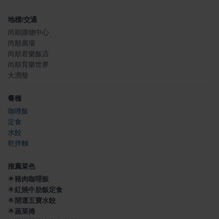
地標/交通
尚順購物中心
尚順廣場
尚順君樂飯店
尚順育樂世界
大潤發
餐種
咖哩飯
定食
水餃
乾拌麵
推薦菜色
🌟
豬肉咖哩飯
🌟
紅燒牛肋飯定食
🌟
開運五寶水餃
🌟
蔬菜捲