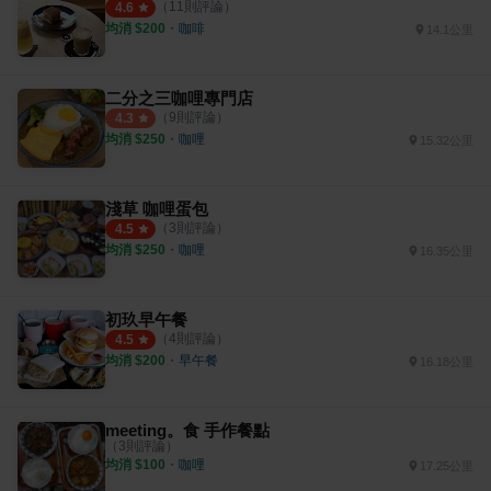
（
11
則評論）
4.6
均消 $
200
・
咖啡
14.1公里
二分之三咖哩專門店
（
9
則評論）
4.3
均消 $
250
・
咖哩
15.32公里
淺草 咖哩蛋包
（
3
則評論）
4.5
均消 $
250
・
咖哩
16.35公里
初玖早午餐
（
4
則評論）
4.5
均消 $
200
・
早午餐
16.18公里
meeting。食 手作餐點
（
3
則評論）
均消 $
100
・
咖哩
17.25公里