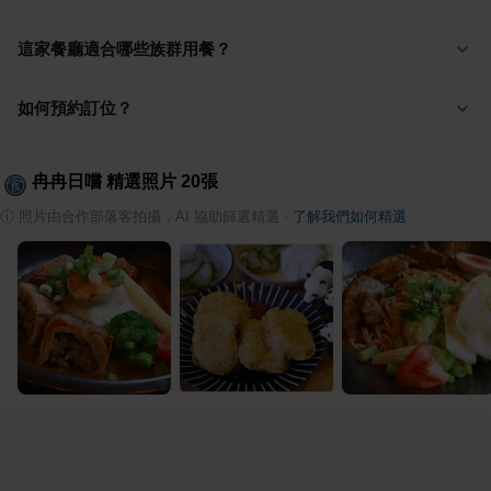
這家餐廳適合哪些族群用餐？
如何預約訂位？
冉冉日嚐
精選照片
20
張
ⓘ
照片由合作部落客拍攝，AI 協助篩選精選
·
了解我們如何精選