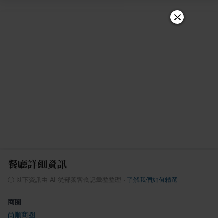
餐廳詳細資訊
ⓘ
以下資訊由 AI 從部落客食記彙整整理
·
了解我們如何精選
商圈
尚順商圈