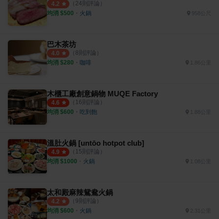
（
24
則評論）
4.2
均消 $
500
・
火鍋
958公尺
巴木茶坊
（
8
則評論）
4.0
均消 $
280
・
咖啡
1.86公里
木櫃工廠創意鍋物 MUQE Factory
（
16
則評論）
4.6
均消 $
600
・
吃到飽
1.88公里
溫肚火鍋 [untōo hotpot club]
（
15
則評論）
4.9
均消 $
1000
・
火鍋
1.08公里
太和殿麻辣鴛鴦火鍋
（
9
則評論）
4.2
均消 $
600
・
火鍋
2.31公里