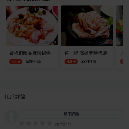
聚梧桐臻品麻辣鍋物
這一鍋 高雄夢時代殿
上官
·
52
則評論
·
22
則評論
4.4
4.5
4.1
用戶評論
留下評論
給予評分