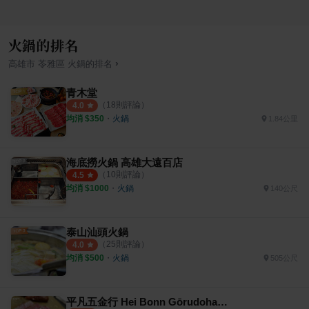
火鍋的排名
›
高雄市
苓雅區
火鍋
的排名
青木堂
（
18
則評論）
4.0
均消 $
350
・
火鍋
1.84公里
海底撈火鍋 高雄大遠百店
（
10
則評論）
4.5
均消 $
1000
・
火鍋
140公尺
泰山汕頭火鍋
（
25
則評論）
4.0
均消 $
500
・
火鍋
505公尺
平凡五金行 Hei Bonn Gōrudohausu