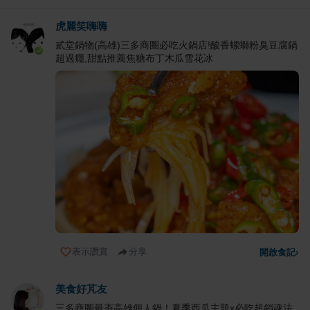
虎麗笑嗨嗨
貳堂鍋物(高雄)三多商圈必吃火鍋店!酸香螺螄粉臭豆腐鍋
超過癮,甜點推薦焦糖布丁木瓜雪花冰
表示讚賞
分享
開啟食記
›
美食好芃友
三多商圈最夯高雄個人鍋！夏季西瓜主題x必吃超銷魂法