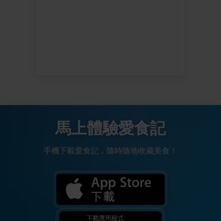
馬上體驗愛食記
手機下載愛食記，隨時隨地收藏美食！