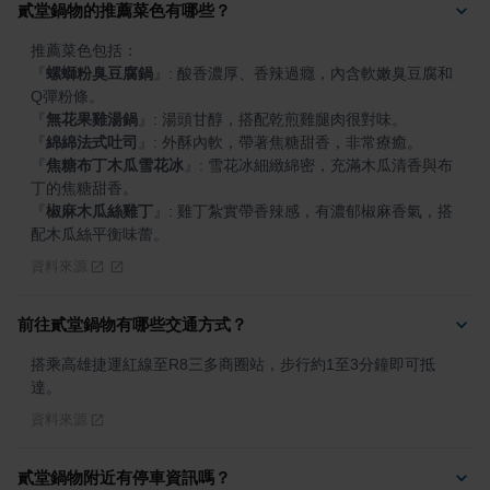
貳堂鍋物的推薦菜色有哪些？
『
螺螄粉臭豆腐鍋
』
: 酸香濃厚、香辣過癮，內含軟嫩臭豆腐和
『
無花果雞湯鍋
』
『
綿綿法式吐司
』
『
焦糖布丁木瓜雪花冰
』
: 雪花冰細緻綿密，充滿木瓜清香與布
『
椒麻木瓜絲雞丁
』
: 雞丁紮實帶香辣感，有濃郁椒麻香氣，搭
配木瓜絲平衡味蕾。
資料來源
前往貳堂鍋物有哪些交通方式？
搭乘高雄捷運紅線至R8三多商圈站，步行約1至3分鐘即可抵
達。
資料來源
貳堂鍋物附近有停車資訊嗎？