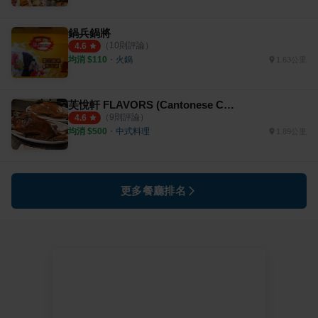
鍋兵鍋將
（
10
則評論）
4.6
均消 $
110
・
火鍋
1.63公里
芙悅軒 FLAVORS (Cantonese Cuisine and Dim Sum)
（
9
則評論）
4.6
均消 $
500
・
中式料理
1.89公里
更多餐廳排名