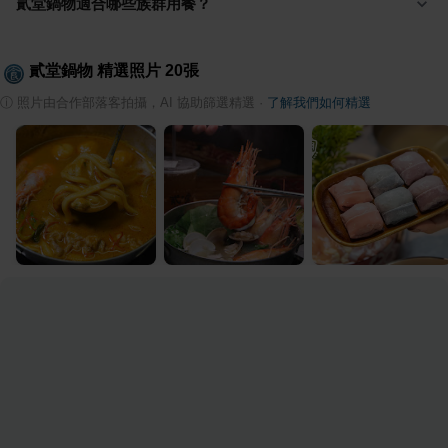
貳堂鍋物適合哪些族群用餐？
貳堂鍋物
精選照片
20
張
ⓘ
照片由合作部落客拍攝，AI 協助篩選精選
·
了解我們如何精選