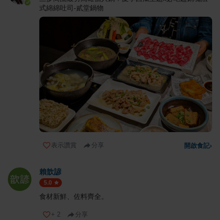
式綿綿吐司-貳堂鍋物
表示讚賞
分享
開啟食記
›
賴歆諺
5.0
食材新鮮、佐料齊全。
+
2
分享