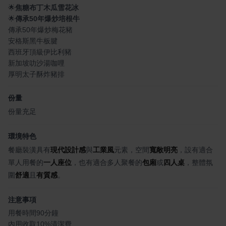
🌟
焦糖布丁木瓜雪花冰
🌟
傳承50年爆炒培根牛
傳承50年爆炒梅花豬
安格斯黑牛板腱
西班牙頂級伊比利豬
新加坡叻沙湯咖哩
厚明太子酥炸豬排
份量
份量充足
環境特色
餐廳裝潢具有
現代設計感
與
工業風
元素，空間
寬敞明亮
，設有適合
單人用餐的
一人座位
，也有適合多人聚餐的
包廂
或
四人桌
，整體氛
圍
舒適
且
有質感
。
注意事項
用餐時間90分鐘
內用收取10%清潔費