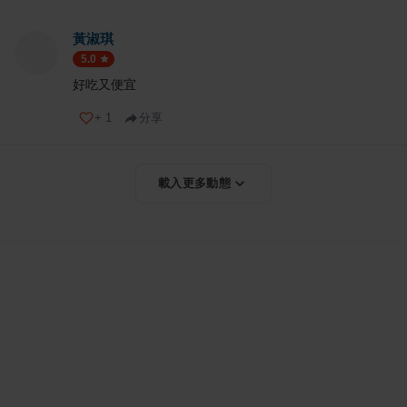
黃淑琪
5.0
好吃又便宜
+
1
分享
載入更多動態