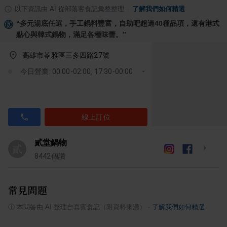
以下資訊由 AI 從部落客食記彙整整理
·
了解我們如何精選
“
多元湯底任選，手工鍋料豐富，自助吧超過40種品項，還有港式
點心與韓式鍋物，滿足各種味蕾。
”
高雄市苓雅區三多四路27號
今日營業: 00:00-02:00, 17:30-00:00
線上訂位
貳堂鍋物
貳
8442
個讚
常見問題
ⓘ
本問答由 AI 整理自真實食記（附資料來源）
·
了解我們如何精選