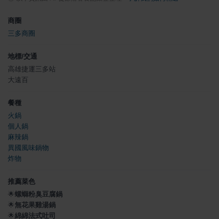
商圈
三多商圈
地標/交通
高雄捷運三多站
大遠百
餐種
火鍋
個人鍋
麻辣鍋
異國風味鍋物
炸物
推薦菜色
🌟
螺螄粉臭豆腐鍋
🌟
無花果雞湯鍋
🌟
綿綿法式吐司