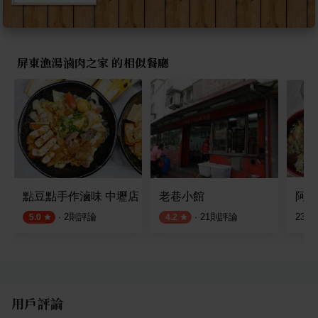
屏東漁湯滷肉之家 的相似餐廳
點豆點手作滷味 中壢店
老巷小館
阿金
·
2
則評論
·
21
則評論
23
則
5.0
4.2
用戶評論