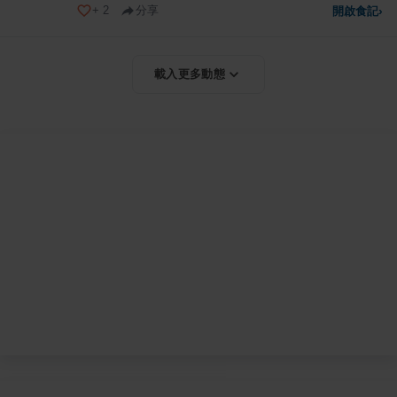
+
2
分享
開啟食記
›
載入更多動態