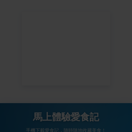
馬上體驗愛食記
手機下載愛食記，隨時隨地收藏美食！