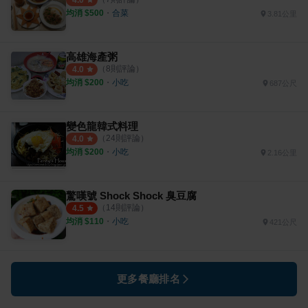
4.0
均消 $
500
・
合菜
3.81公里
高雄海產粥
（
8
則評論）
4.0
均消 $
200
・
小吃
687公尺
變色龍韓式料理
（
24
則評論）
4.0
均消 $
200
・
小吃
2.16公里
驚嘆號 Shock Shock 臭豆腐
（
14
則評論）
4.5
均消 $
110
・
小吃
421公尺
更多餐廳排名