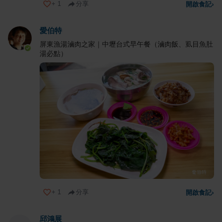
+
1
分享
開啟食記
›
愛伯特
屏東漁湯滷肉之家｜中壢台式早午餐（滷肉飯、虱目魚肚
湯必點）
+
1
分享
開啟食記
›
邱鴻展