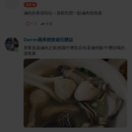
4.0
滷肉的香很到位～喜歡吃肥一點滷肉很推薦
+
3
分享
Darren蘋果樹旅遊玩樂誌
屏東漁湯滷肉之家|桃園中壢虱目魚湯滷肉飯/中壢好喝的
湯推薦