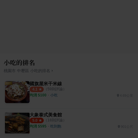
小吃的排名
›
桃園市
中壢區
小吃
的排名
國旗屋米干米線
（
59
則評論）
4.1
均消 $
100
・
小吃
4.69公里
大象泰式美食館
（
18
則評論）
5.0
均消 $
595
・
吃到飽
901公尺