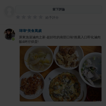
留下評論
給予評分
瑋瑋*美食萬歲
屏東漁湯滷肉之家-超好吃的南部口味!推薦入口即化滷肉
飯&蚵仔烘蛋!