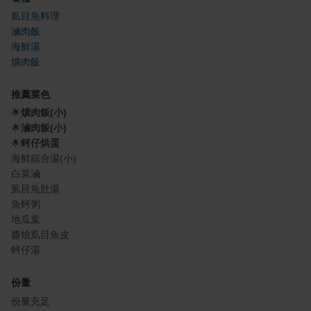
虱目魚料理
滷肉飯
海鮮湯
爌肉飯
推薦菜色
🌟
爌肉飯(小)
🌟
滷肉飯(小)
🌟
蚵仔烘蛋
海鮮綜合湯(小)
白菜滷
虱目魚肚湯
魚蚵粥
地瓜葉
醬燒虱目魚皮
蚵仔湯
份量
份量充足