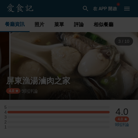
在 APP 開啟
餐廳資訊
照片
菜單
評論
相似餐廳
3
/
10
屏東漁湯滷肉之家
9
則評論
·
4.0
5
4.0
5 星：0 則評論
4
4 星：1 則評論
3
3 星：0 則評論
4.0
2
2 星：0 則評論
9
則評論
1
1 星：0 則評論