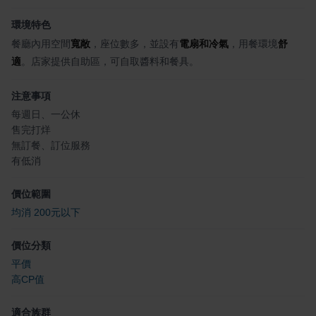
環境特色
餐廳內用空間
寬敞
，座位數多，並設有
電扇和冷氣
，用餐環境
舒
適
。店家提供自助區，可自取醬料和餐具。
注意事項
每週日、一公休
售完打烊
無訂餐、訂位服務
有低消
價位範圍
均消 200元以下
價位分類
平價
高CP值
適合族群