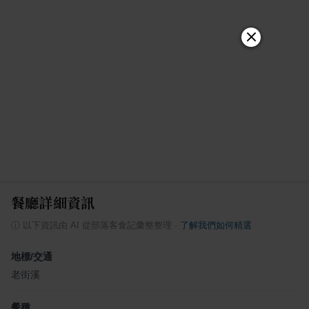
餐廳詳細資訊
ⓘ
以下資訊由 AI 從部落客食記彙整整理
·
了解我們如何精選
地標/交通
老街溪
餐種