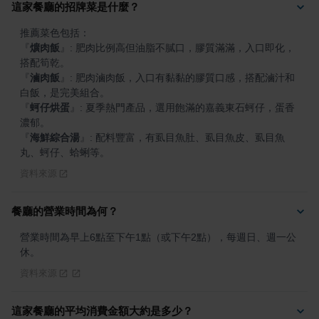
這家餐廳的招牌菜是什麼？
『
爌肉飯
』
: 肥肉比例高但油脂不膩口，膠質滿滿，入口即化，
『
滷肉飯
』
: 肥肉滷肉飯，入口有黏黏的膠質口感，搭配滷汁和
『
蚵仔烘蛋
』
: 夏季熱門產品，選用飽滿的嘉義東石蚵仔，蛋香
『
海鮮綜合湯
』
: 配料豐富，有虱目魚肚、虱目魚皮、虱目魚
丸、蚵仔、蛤蜊等。
資料來源
餐廳的營業時間為何？
營業時間為早上6點至下午1點（或下午2點），每週日、週一公
休。
資料來源
這家餐廳的平均消費金額大約是多少？