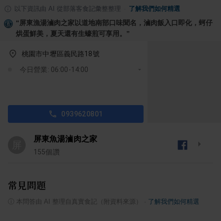
以下資訊由 AI 從部落客食記彙整整理
·
了解我們如何精選
“
屏東漁湯滷肉之家以道地南部口味聞名，滷肉飯入口即化，蚵仔
烘蛋鮮美，夏天還有生蠔煎可享用。
”
桃園市中壢區義民路18號
今日營業: 06:00-14:00
0939620801
屏東魚湯滷肉之家
屏
155
個讚
常見問題
ⓘ
本問答由 AI 整理自真實食記（附資料來源）
·
了解我們如何精選