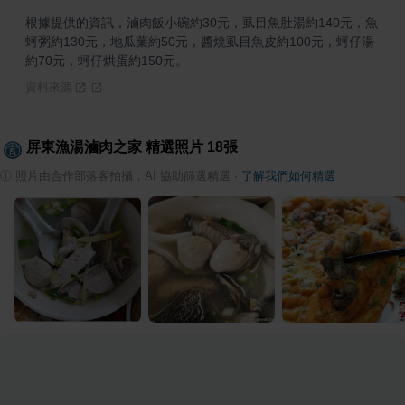
根據提供的資訊，滷肉飯小碗約30元，虱目魚肚湯約140元，魚
蚵粥約130元，地瓜葉約50元，醬燒虱目魚皮約100元，蚵仔湯
約70元，蚵仔烘蛋約150元。
資料來源
屏東漁湯滷肉之家
精選照片
18
張
ⓘ
照片由合作部落客拍攝，AI 協助篩選精選
·
了解我們如何精選