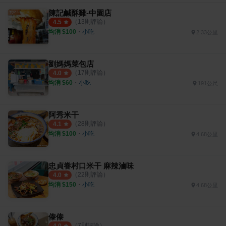
陳記鹹酥雞-中園店
（
13
則評論）
4.5
均消 $
100
・
小吃
2.33公里
劉媽媽菜包店
（
17
則評論）
4.0
均消 $
60
・
小吃
191公尺
阿秀米干
（
28
則評論）
4.1
均消 $
100
・
小吃
4.68公里
忠貞眷村口米干 麻辣滷味
（
22
則評論）
4.0
均消 $
150
・
小吃
4.68公里
傣傣
（
7
則評論）