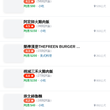
（
58
則評論）
4.1
均消 $
90
・
小吃
539公尺
阿宏師火雞肉飯
（
39
則評論）
4.5
均消 $
150
・
小吃
310公尺
樂檸漢堡THEFREEN BURGER 嘉義中山市府門市
（
15
則評論）
4.3
均消 $
200
・
美式料理
261公尺
桃城三禾火雞肉飯
（
27
則評論）
4.6
均消 $
150
・
小吃
800公尺
崇文錦魯麵
（
16
則評論）
4.2
均消 $
40
・
小吃
892公尺