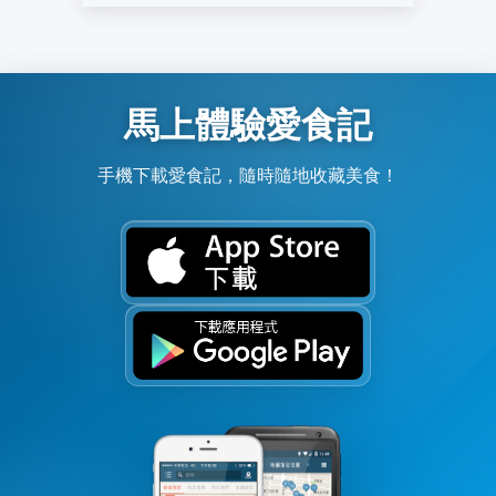
馬上體驗愛食記
手機下載愛食記，隨時隨地收藏美食！