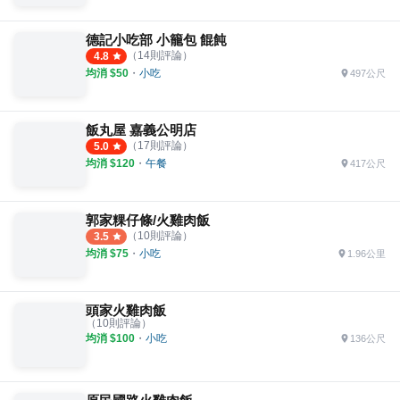
德記小吃部 小籠包 餛飩
（
14
則評論）
4.8
均消 $
50
・
小吃
497公尺
飯丸屋 嘉義公明店
（
17
則評論）
5.0
均消 $
120
・
午餐
417公尺
郭家粿仔條/火雞肉飯
（
10
則評論）
3.5
均消 $
75
・
小吃
1.96公里
頭家火雞肉飯
（
10
則評論）
均消 $
100
・
小吃
136公尺