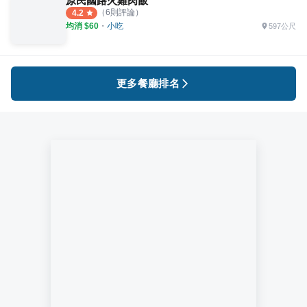
原民國路火雞肉飯
（
6
則評論）
4.2
均消 $
60
・
小吃
597公尺
更多餐廳排名