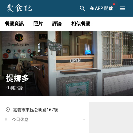
在 APP 開啟
餐廳資訊
照片
評論
相似餐廳
提娜多
1
則評論
·
嘉義市東區公明路167號
今日休息