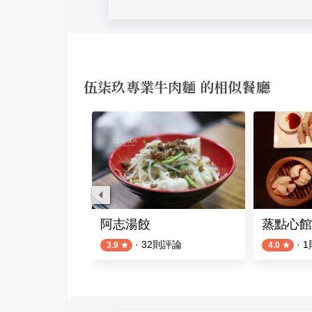
伍柒玖專業牛肉麵 的相似餐廳
坊
阿志湯餃
蒸點心館
評論
·
32
則評論
·
1
3.9
4.0