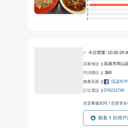
5
5 星：0 則評論
4
4 星：1 則評論
3
3 星：0 則評論
2
2 星：0 則評論
1
1 星：0 則評論
今日營業: 10:30-20:3
高雄市岡山
店家地址
|
$
80
均消價位
|
伍柒玖牛
臉書頁面
|
076212740
訂位電話
|
您是餐廳老闆？想要更多
觀看
1
則用戶