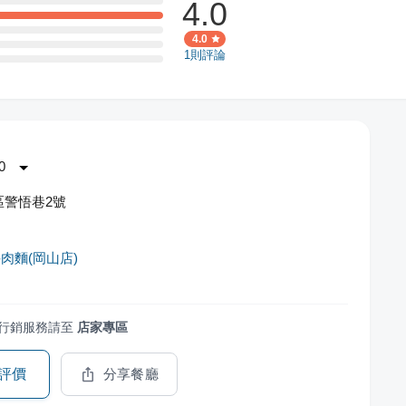
4.0
4.0
1
則評論
0
區警悟巷2號
肉麵(岡山店)
行銷服務請至
店家專區
評價
分享餐廳