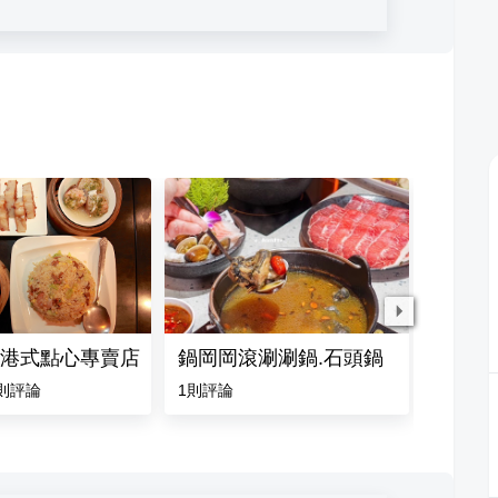
港式點心專賣店
鍋岡岡滾涮涮鍋.石頭鍋
岡山鱔
則評論
1
則評論
4.7