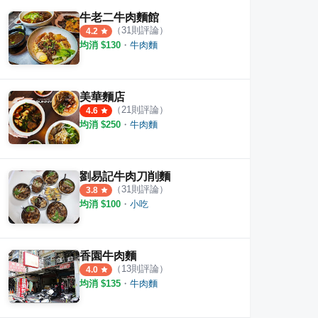
牛老二牛肉麵館
（
31
則評論）
4.2
均消 $
130
・
牛肉麵
美華麵店
（
21
則評論）
4.6
均消 $
250
・
牛肉麵
劉易記牛肉刀削麵
（
31
則評論）
3.8
均消 $
100
・
小吃
香園牛肉麵
（
13
則評論）
4.0
均消 $
135
・
牛肉麵