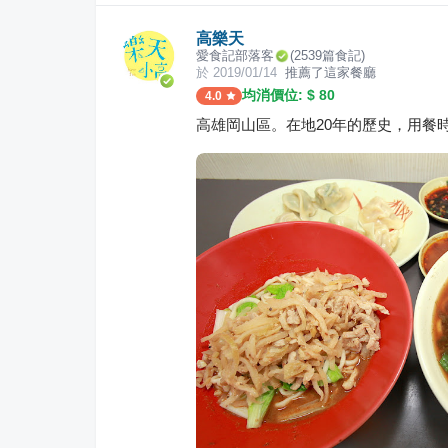
高樂天
愛食記部落客
(
2539
篇食記)
於
2019/01/14
推薦了這家餐廳
均消價位: $
80
4.0
高雄岡山區。在地20年的歷史，用餐