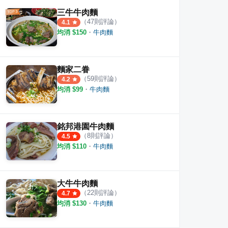
三牛牛肉麵
（
47
則評論）
4.1
均消 $
150
・
牛肉麵
麵家二眷
（
59
則評論）
4.2
均消 $
99
・
牛肉麵
銘邦港園牛肉麵
（
8
則評論）
4.5
均消 $
110
・
牛肉麵
大牛牛肉麵
（
22
則評論）
4.7
均消 $
130
・
牛肉麵