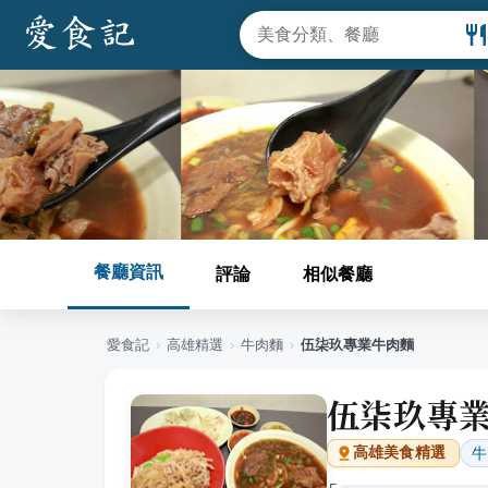
餐廳資訊
評論
相似餐廳
愛食記
›
高雄
精選
›
牛肉麵
›
伍柒玖專業牛肉麵
伍柒玖專
牛
高雄
美食精選