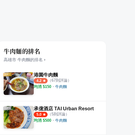
牛肉麵的排名
高雄市
牛肉麵
的排名
›
港園牛肉麵
（
67
則評論）
4.2
均消 $
150
・
牛肉麵
魚明
岡山張家碗粿涼麵
好伯
·
3
則評論
·
1
則評論
4.5
3.5
承億酒店 TAI Urban Resort
（
5
則評論）
5.0
均消 $
500
・
牛肉麵