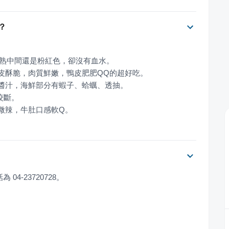
？
點微辣，牛肚口感軟Q。
 04-23720728。