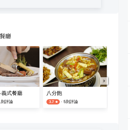
似餐廳
‧義式餐廳
八分飽
Le F
1
則評論
·
5
則評論
3.7
5.0