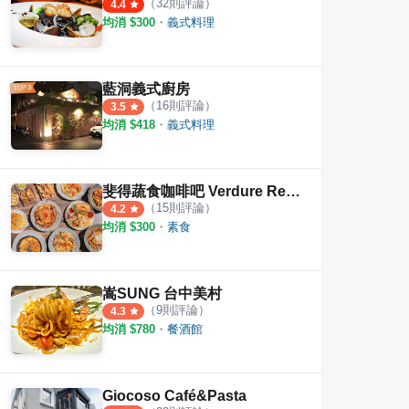
（
32
則評論）
4.4
均消 $
300
・
義式料理
藍洞義式廚房
（
16
則評論）
3.5
均消 $
418
・
義式料理
斐得蔬食咖啡吧 Verdure Restaurant
（
15
則評論）
4.2
均消 $
300
・
素食
嵩SUNG 台中美村
（
9
則評論）
4.3
均消 $
780
・
餐酒館
Giocoso Café&Pasta