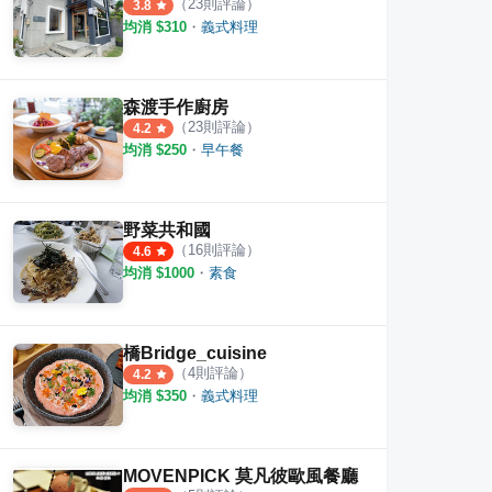
（
23
則評論）
3.8
均消 $
310
・
義式料理
森渡手作廚房
（
23
則評論）
4.2
均消 $
250
・
早午餐
野菜共和國
（
16
則評論）
4.6
均消 $
1000
・
素食
our萊法小館
新食譜全日餐廳 Latest Recipe
斐麗
橋Bridge_cuisine
（
4
則評論）
4.2
·
15
則評論
·
3
則評論
4.7
5.0
均消 $
350
・
義式料理
MOVENPICK 莫凡彼歐風餐廳