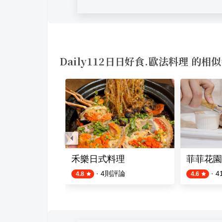
Daily112日日好食.歐法料理 的相
禾樂日式料理
菲菲花園
·
4
則評論
·
4
4.8
4.6