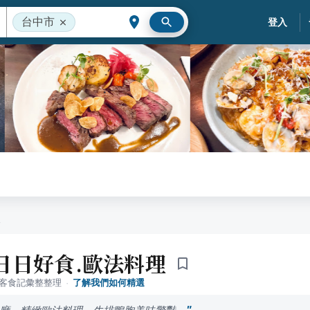
台中市
登入
12日日好食.歐法料理
落客食記彙整整理
·
了解我們如何精選