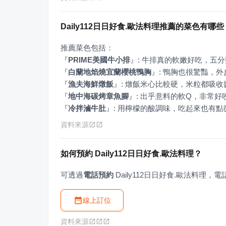
Daily112日日好食.歐法料理推薦的菜色有哪些
『
PRIME美國牛小排
』
『
白蘭地焰燒宜蘭櫻桃鴨胸
』
『
漁夫海鮮燉飯
』
『
地中海碳烤章魚腳
』
『
冷拌滷牛肚
』
: 用檸檬的酸調味，吃起來也有
資料來源
如何預約 Daily112日日好食.歐法料理？
可透過
電話預約
 Daily112日日好食.歐法料理，電話為
線上訂位
資料來源