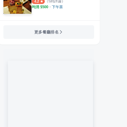
（
5
則評論）
4.2
均消 $
500
・
下午茶
更多餐廳排名