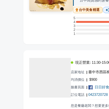
台中高質感約會餐
台中
美食精選
5
5 星：0 則評論
4
4 星：2 則評論
3
3 星：0 則評論
2
2 星：0 則評論
1
1 星：0 則評論
現正營業: 11:30-15:00,
臺中市西區柳
店家地址
|
$
900
均消價位
|
日日好食.D
臉書頁面
|
0423720728
訂位電話
|
您是餐廳老闆？想要更多