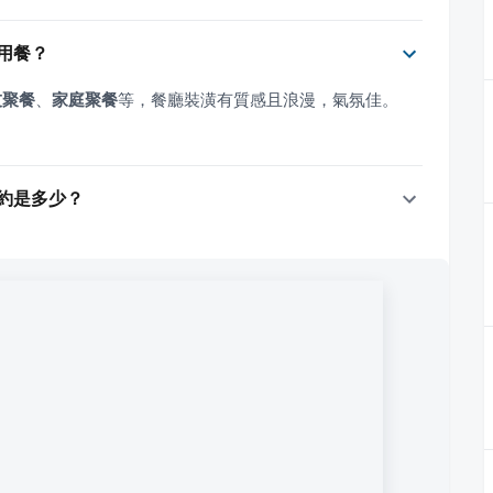
往用餐？
友聚餐
、
家庭聚餐
等，餐廳裝潢有質感且浪漫，氣氛佳。
大約是多少？