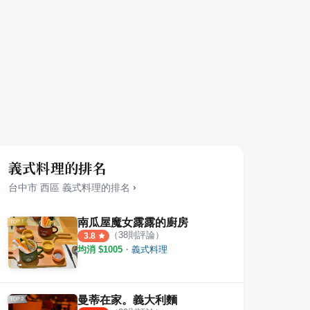
義式料理的排名
台中市
西區
義式料理
的排名
›
南瓜屋魔女露露的廚房
（
38
則評論）
3.8
均消 $
1005
・
義式料理
曼蒂在家。義大利麵