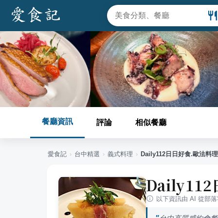
餐廳資訊
評論
相似餐廳
愛食記
›
台中
精選
›
義式料理
›
Daily112日日好食.歐法料理
Daily1
以下資訊由 AI 從部