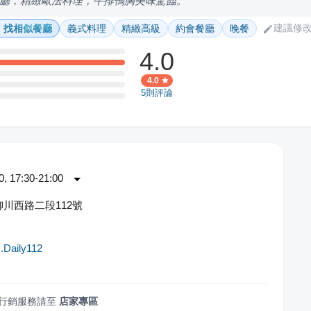
廳，精緻歐法料理，牛排鴨胸美味驚豔。
建議修
找相似餐廳
義式料理
精緻高級
約會餐廳
晚餐
4.0
4.0
5
則評論
 17:30-21:00
川西路二段112號
aily112
行銷服務請至
店家專區