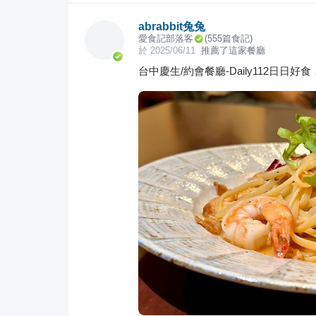
abrabbit兔兔
愛食記部落客
(
555
篇食記)
於
2025/06/11
推薦了這家餐廳
台中慶生/約會餐廳-Daily112日日好