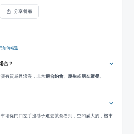
分享餐廳
們如何精選
殊場合？
，裝潢有質感且浪漫，非常
適合約會
、
慶生
或
朋友聚餐
。
場，停車場從門口左手邊巷子進去就會看到，空間滿大的，機車