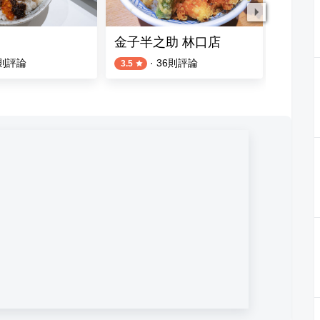
金子半之助 林口店
The c
則評論
·
36
則評論
3.5
4.7