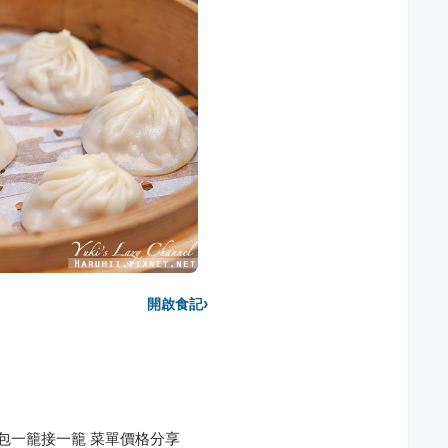
›
開啟食記
包一籠接一籠 菜單價格分享