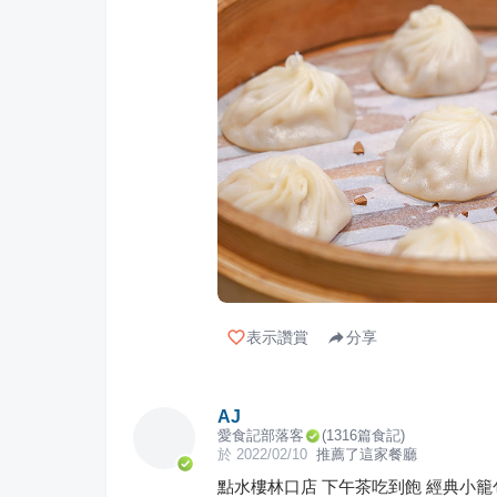
表示讚賞
分享
AJ
愛食記部落客
(
1316
篇食記)
於
2022/02/10
推薦了這家餐廳
點水樓林口店 下午茶吃到飽 經典小籠