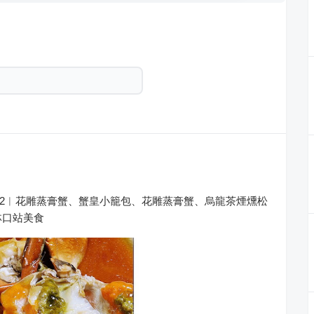
蟹2022︱花雕蒸膏蟹、蟹皇小籠包、花雕蒸膏蟹、烏龍茶煙燻松
林口站美食