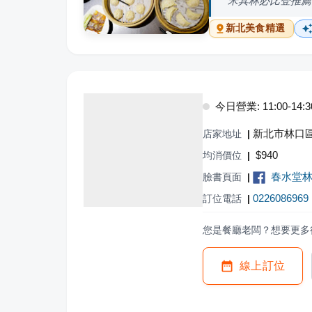
米其林必比登推薦
新北
美食精選
今日營業: 11:00-14:30,
新北市林口區
店家地址
|
$
940
均消價位
|
春水堂
臉書頁面
|
0226086969
訂位電話
|
您是餐廳老闆？想要更多
線上訂位