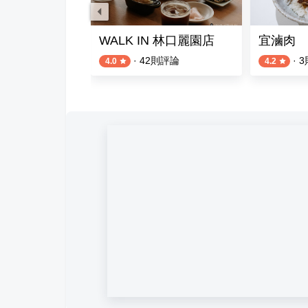
粉湯香菇肉粥
WALK IN 林口麗園店
宜滷肉
評論
·
42
則評論
·
3
4.0
4.2