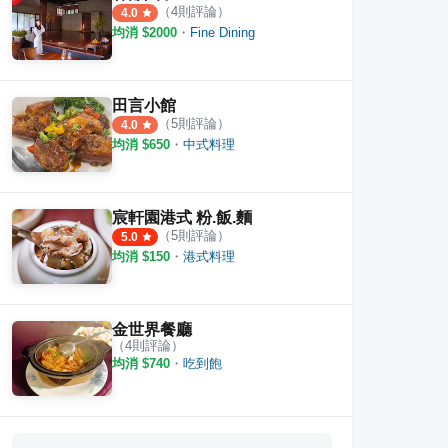
（
4
則評論）
4.0
均消 $
2000
・
Fine Dining
田言小館
（
5
則評論）
4.0
均消 $
650
・
中式料理
宸軒園港式 粉.飯.麵
（
5
則評論）
5.0
均消 $
150
・
港式料理
金世界餐廳
（
4
則評論）
均消 $
740
・
吃到飽