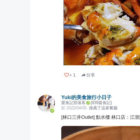
+
1
分享
Yuki的美食旅行小日子
愛食記部落客
(
839
篇食記)
於
2022/04/05
推薦了這家餐廳
[林口三井Outlet] 點水樓 林口店