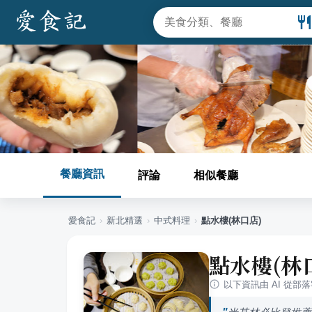
餐廳資訊
評論
相似餐廳
愛食記
›
新北
精選
›
中式料理
›
點水樓(林口店)
點水樓(林
以下資訊由 AI 從部