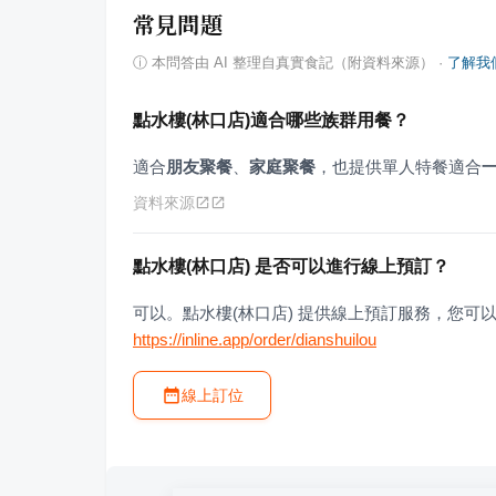
常見問題
ⓘ
本問答由 AI 整理自真實食記（附資料來源）
·
了解我
點水樓(林口店)適合哪些族群用餐？
適合
朋友聚餐
、
家庭聚餐
，也提供單人特餐適合
資料來源
點水樓(林口店) 是否可以進行線上預訂？
可以。點水樓(林口店) 提供線上預訂服務，您可
https://inline.app/order/dianshuilou
線上訂位