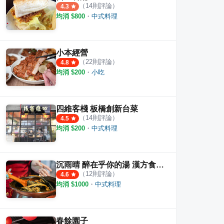
（
14
則評論）
4.3
均消 $
800
・
中式料理
afe' by 想 林口
欣葉小聚
四川
·
30
則評論
·
5
則評論
2.0
4.2
小本經營
（
22
則評論）
4.8
均消 $
200
・
小吃
四維客棧 板橋創新台菜
（
14
則評論）
4.5
均消 $
200
・
中式料理
沉雨晴 醉在乎你的湯 漢方食養餐廳
（
12
則評論）
4.6
均消 $
1000
・
中式料理
春餘園子