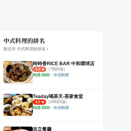
中式料理的排名
新北市
中式料理
的排名
›
時時香RICE BAR 中和環球店
（
7
則評論）
4.2
均消 $
800
・
中式料理
Teaday喝茶天-茶家食堂
（
24
則評論）
4.5
均消 $
500
・
中式料理
吉立餐廳