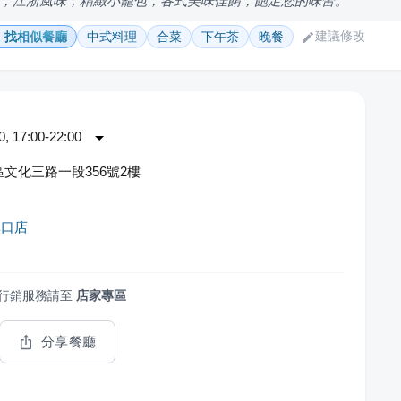
，江浙風味，精緻小籠包，各式美味佳餚，飽足您的味蕾。
建議修改
找相似餐廳
中式料理
合菜
下午茶
晚餐
 17:00-22:00
文化三路一段356號2樓
林口店
行銷服務請至
店家專區
分享餐廳