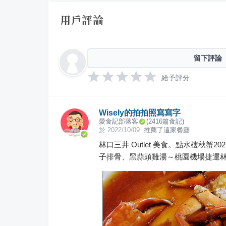
用戶評論
留下評論
給予評分
Wisely的拍拍照寫寫字
愛食記部落客
(
2416
篇食記)
於
2022/10/09
推薦了這家餐廳
林口三井 Outlet 美食。點水樓秋
子排骨、黑蒜頭雞湯～桃園機場捷運