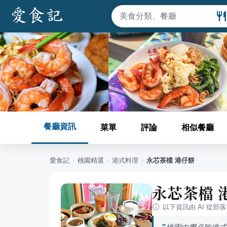
餐廳資訊
菜單
評論
相似餐廳
愛食記
›
桃園
精選
›
港式料理
›
永芯茶檔 港仔餅
永芯茶檔 
以下資訊由 AI 從部