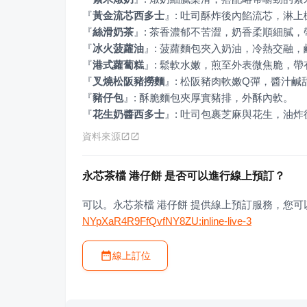
『
黃金流芯西多士
』
『
絲滑奶茶
』
『
冰火菠蘿油
』
『
港式蘿蔔糕
』
『
叉燒松阪豬撈麵
』
『
豬仔包
』
『
花生奶醬西多士
』
: 吐司包裹芝麻與花生，油
資料來源
永芯茶檔 港仔餅 是否可以進行線上預訂？
可以。永芯茶檔 港仔餅 提供線上預訂服務，您
NYpXaR4R9FfQvfNY8ZU:inline-live-3
線上訂位