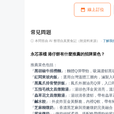
線上訂位
常見問題
ⓘ
本問答由 AI 整理自真實食記（附資料來源）
·
了解我
永芯茶檔 港仔餅有什麼推薦的招牌菜色？
『
黑胡椒牛排撈麵
』
『
紅悶東坡肉飯
』
『
黑鳳爪排骨雙拼飯
』
『
五指毛桃文昌燉雞湯
』
『
蟲草花文昌燉雞湯
』
『
鹹水餃
』
『
芝麻糊燉奶
』
『
紫米燉奶
』