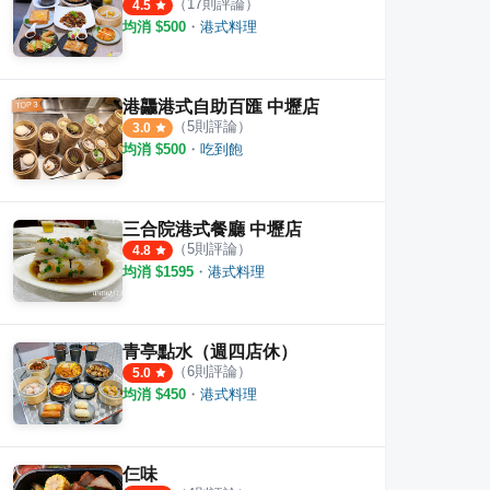
（
17
則評論）
4.5
均消 $
500
・
港式料理
港龘港式自助百匯 中壢店
（
5
則評論）
3.0
均消 $
500
・
吃到飽
三合院港式餐廳 中壢店
（
5
則評論）
4.8
均消 $
1595
・
港式料理
青亭點水（週四店休）
（
6
則評論）
5.0
均消 $
450
・
港式料理
仨味