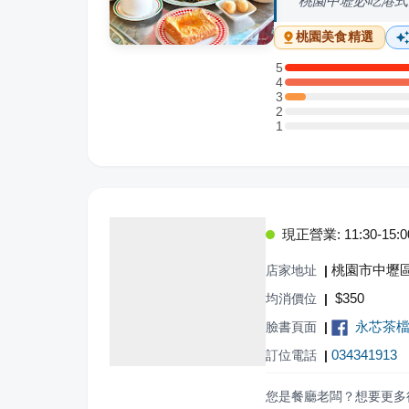
桃園中壢必吃港式
桃園
美食精選
5
5 星：13 則評論
4
4 星：14 則評論
3
3 星：1 則評論
2
2 星：0 則評論
1
1 星：0 則評論
現正營業: 11:30-15:00,
桃園市中壢區
店家地址
|
$
350
均消價位
|
永芯茶檔
臉書頁面
|
034341913
訂位電話
|
您是餐廳老闆？想要更多