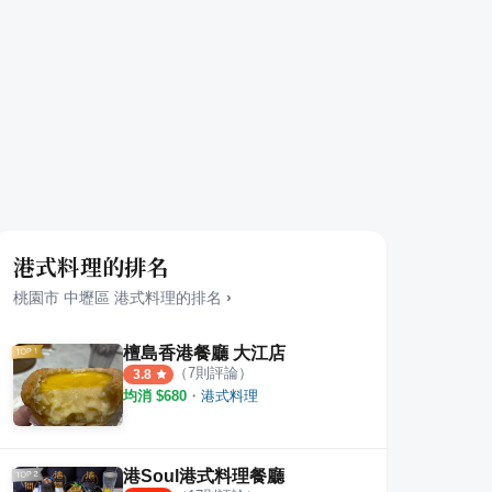
港式料理的排名
桃園市
中壢區
港式料理
的排名
›
檀島香港餐廳 大江店
（
7
則評論）
3.8
均消 $
680
・
港式料理
港Soul港式料理餐廳