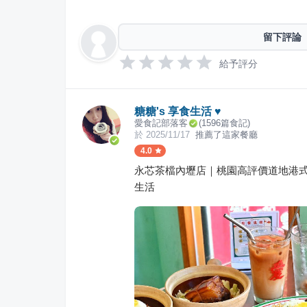
留下評論
給予評分
糖糖's 享食生活 ♥
愛食記部落客
(
1596
篇食記)
於
2025/11/17
推薦了這家餐廳
4.0
永芯茶檔內壢店｜桃園高評價道地港式茶
生活