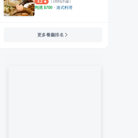
（
18
則評論）
4.2
均消 $
700
・
港式料理
·
10
則評論
·
28
則評論
4.0
4.2
更多餐廳排名