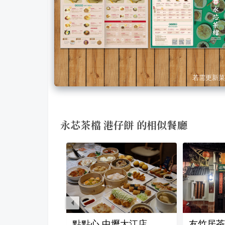
若需更新菜
永芯茶檔 港仔餅 的相似餐廳
飲茶歐式自助百匯
點點心 中壢大江店
友竹居茶