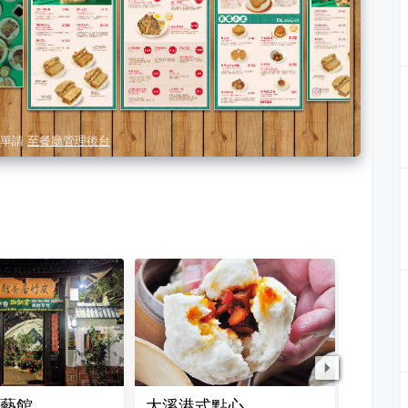
單請
至餐廳管理後台
藝館
大溪港式點心
美生茶