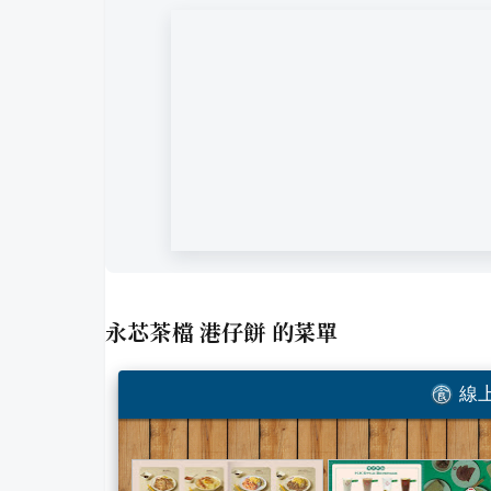
永芯茶檔 港仔餅
的菜單
線上