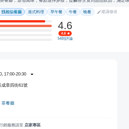
茶餐廳，道地風味，餐點選擇多樣，從鹹香主食到甜品飲品，滿足
建議修改
找相似餐廳
港式料理
早午餐
午餐
晚餐
4.6
4.6
54
則評論
 17:00-20:30
成章四街61號
 茶餐廳
行銷服務請至
店家專區