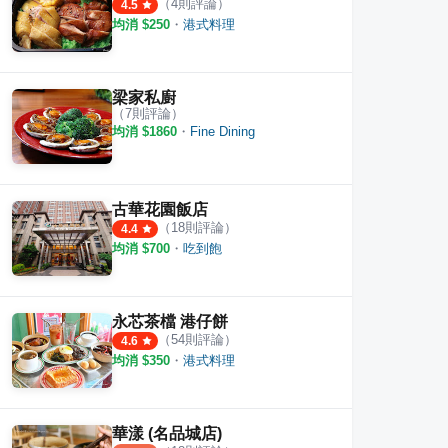
（
4
則評論）
4.5
均消 $
250
・
港式料理
梁家私廚
（
7
則評論）
均消 $
1860
・
Fine Dining
古華花園飯店
（
18
則評論）
4.4
均消 $
700
・
吃到飽
永芯茶檔 港仔餅
（
54
則評論）
4.6
均消 $
350
・
港式料理
華漾 (名品城店)
餐廳
美生餐室
華漾