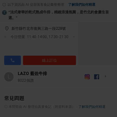
以下資訊由 AI 從部落客食記彙整整理
·
了解我們如何精選
“
法式奢華的乾式熟成牛排，精緻浪漫氛圍，是竹北約會慶生首
選。
”
新竹縣竹北市復興三路一段228號
今日營業: 11:40-14:00, 17:30-21:30
線上訂位
LAZO 藍佐牛排
L
8022
個讚
常見問題
ⓘ
本問答由 AI 整理自真實食記（附資料來源）
·
了解我們如何精選