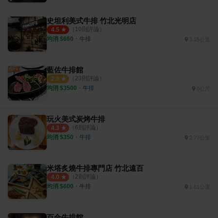
史坦利美式牛排 竹北光明店
（
10
則評論）
4.5
均消 $
660
・
牛排
3.15公里
藍佐牛排館
（
23
則評論）
2.9
均消 $
3500
・
牛排
0公尺
玩火美式炭烤牛排
（
6
則評論）
4.3
均消 $
350
・
牛排
2.77公里
米塔炙燒牛排專門店 竹北遠百
（
2
則評論）
4.0
均消 $
600
・
牛排
1.61公里
百合牛排館