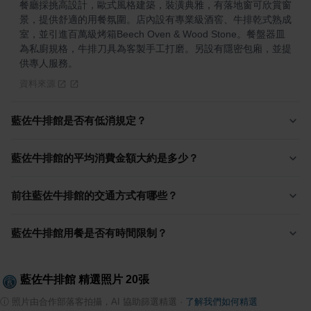
餐廳採挑高設計，歐式風格建築，裝潢典雅，有落地窗可欣賞窗
景，提供舒適的用餐氛圍。店內設有專業級酒窖、牛排乾式熟成
室，並引進百萬級烤箱Beech Oven & Wood Stone。餐盤器皿
為私廚規格，牛排刀具為客製手工打磨。另設有隱密包廂，並提
供專人服務。
資料來源
藍佐牛排館是否有低消規定？
藍佐牛排館的平均消費金額大約是多少？
前往藍佐牛排館的交通方式有哪些？
藍佐牛排館用餐是否有時間限制？
藍佐牛排館
精選照片
20
張
ⓘ
照片由合作部落客拍攝，AI 協助篩選精選
·
了解我們如何精選