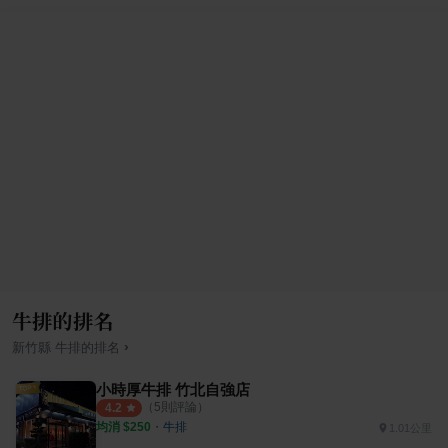
牛排的排名
›
新竹縣
牛排
的排名
小時厚牛排 竹北自強店
（
5
則評論）
4.2
均消 $
250
・
牛排
1.01公里