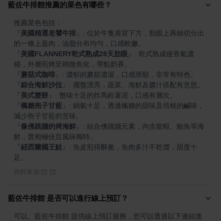
藍佐牛排館推薦的菜色有哪些？
『
美國精選老饕牛排
』
: 位於牛隻肩背下方，肋眼上再細切分出
『
美國FLANNERY乾式熟成28天肋眼
』
: 乾式熟成後香氣濃
『
蘑菇式咖啡
』
『
綜合海鮮沙拉
』
『
美式蟹餅
』
『
楓糖孢子甘藍
』
: 鍋氣十足，透過楓糖的甜味及培根的鹹味，
『
像佛跳牆的烤海鮮
』
: 結合佛跳牆元素，內含龍蝦、鮑魚等海
『
紐西蘭國王鮭
』
: 魚皮煎得酥脆，魚肉多汁不乾澀，甜度十
足。
資料來源
藍佐牛排館 是否可以進行線上預訂？
可以。藍佐牛排館 提供線上預訂服務，您可以透過以下連結進