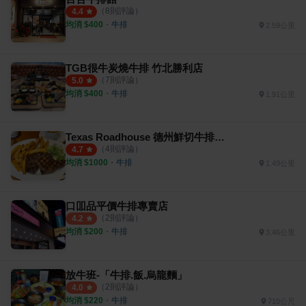
（
8
則評論）
4.4
均消 $
400
・
牛排
2.59公里
TGB很牛炭燒牛排 竹北勝利店
（
7
則評論）
5.0
均消 $
400
・
牛排
1.91公里
Texas Roadhouse 德州鮮切牛排 竹北店
（
4
則評論）
4.7
均消 $
1000
・
牛排
1.49公里
口吅品平價牛排專賣店
（
2
則評論）
4.2
均消 $
200
・
牛排
3.46公里
放牛班-「牛排.飯.烏龍麵」
（
2
則評論）
4.0
均消 $
220
・
牛排
710公尺