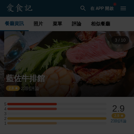
在 APP 開啟
餐廳資訊
照片
菜單
評論
相似餐廳
3
/
10
藍佐牛排館
23
則評論
·
2.9
5
2.9
5 星：1 則評論
4
4 星：1 則評論
3
3 星：0 則評論
2.9
2
2 星：2 則評論
23
則評論
1
1 星：1 則評論