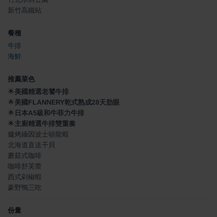
新竹高鐵站
餐種
牛排
海鮮
推薦菜色
🌟
美國精選老饕牛排
🌟
美國FLANNERY乾式熟成28天肋眼
🌟
日本A5級和牛菲力牛排
🌟
主廚精選牛排雙重奏
爐烤緬因波士頓龍蝦
北海道直送干貝
蘑菇式咖啡
咖啡舒芙蕾
西式剁椒蝦
豪野鴨三吃
份量