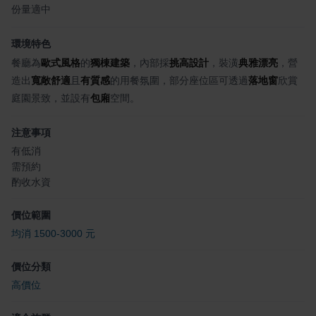
份量適中
環境特色
餐廳為
歐式風格
的
獨棟建築
，內部採
挑高設計
，裝潢
典雅漂亮
，營
造出
寬敞舒適
且
有質感
的用餐氛圍，部分座位區可透過
落地窗
欣賞
庭園景致，並設有
包廂
空間。
注意事項
有低消
需預約
酌收水資
價位範圍
均消 1500-3000 元
價位分類
高價位