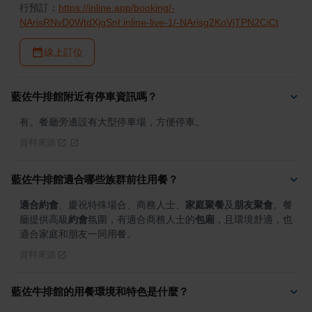
行預訂：
https://inline.app/booking/-
NArisRNvD0WtdXjgSnI:inline-live-1/-NArisg2KoVjTPN2CiCt
線上訂位
藍佐牛排館附近有停車資訊嗎？
有。餐廳旁邊設有大型停車場，方便停車。
資料來源
藍佐牛排館適合哪些族群前往用餐？
適合約會
、慶祝特殊場合、商務人士、
家庭聚餐
及
朋友聚會
。餐
廳提供高級
約會
氛圍，有適合商務人士的
包廂
，且環境舒適，也
適合家庭和朋友一同用餐。
資料來源
藍佐牛排館的用餐環境和特色是什麼？