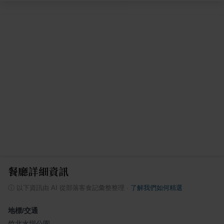
餐廳詳細資訊
ⓘ
以下資訊由 AI 從部落客食記彙整整理
·
了解我們如何精選
地標/交通
竹北水圳公園