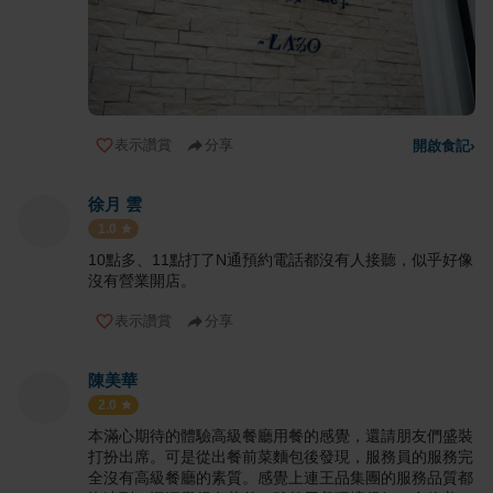
表示讚賞
分享
開啟食記
›
徐月 雲
1.0
10點多、11點打了N通預約電話都沒有人接聽，似乎好像
沒有營業開店。
表示讚賞
分享
陳美華
2.0
本滿心期待的體驗高級餐廳用餐的感覺，還請朋友們盛裝
打扮出席。可是從出餐前菜麵包後發現，服務員的服務完
全沒有高級餐廳的素質。感覺上連王品集團的服務品質都