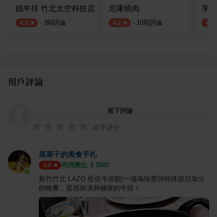
靓牛排 竹北太空科技店
尼庫燒肉
享廚鐵
·
3
則評論
·
10
則評論
4.2
4.2
4.3
用戶評論
留下評論
給予評分
菜菜子的美食手札
均消價位: $
3500
5.0
新竹竹北 LAZO 藍佐牛排館|一場為味蕾與特殊節日加分
的晚餐，質感裝潢與極致的牛排！