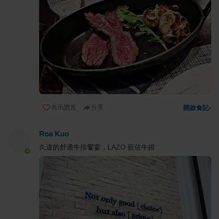
表示讚賞
分享
開啟食記
›
Roa Kuo
久違的舒適牛排饗宴，LAZO 藍佐牛排