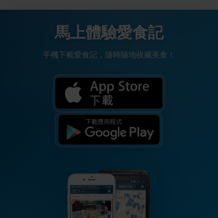
馬上體驗愛食記
手機下載愛食記，隨時隨地收藏美食！