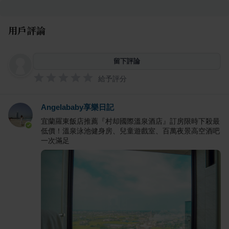
用戶評論
留下評論
給予評分
Angelababy享樂日記
宜蘭羅東飯店推薦『村却國際溫泉酒店』訂房限時下殺最
低價！溫泉泳池健身房、兒童遊戲室、百萬夜景高空酒吧
一次滿足