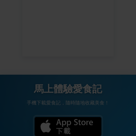
馬上體驗愛食記
手機下載愛食記，隨時隨地收藏美食！