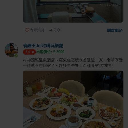
表示讚賞
分享
開啟食記
›
省錢王Jet吃喝玩樂趣
均消價位: $
3000
5.0
村却國際溫泉酒店～羅東住宿玩水首選這一家！奢華享受
一住就不想回家了～超狂早午餐上百種食材吃到飽！