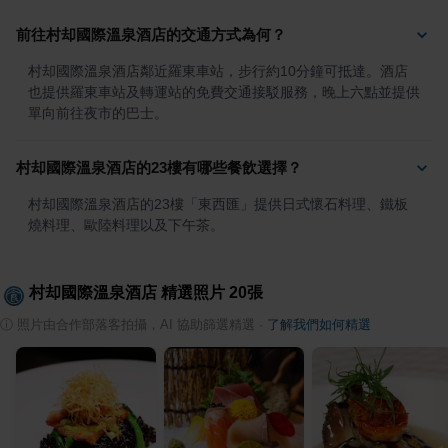
前往村却國際溫泉酒店的交通方式為何？
村却國際溫泉酒店鄰近羅東車站，步行約10分鐘可抵達。酒店
也提供羅東車站及轉運站的免費交通接駁服務，晚上六點並提供
單向前往夜市的巴士。
村却國際溫泉酒店的23樓有哪些餐飲選擇？
村却國際溫泉酒店的23樓「東西匯」提供日式懷石料理、鐵板
燒料理、歐陸料理以及下午茶。
村却國際溫泉酒店
精選照片
20
張
ⓘ
照片由合作部落客拍攝，AI 協助篩選精選
·
了解我們如何精選