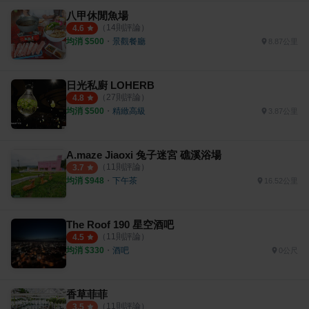
八甲休閒魚場
（
14
則評論）
4.6
均消 $
500
・
景觀餐廳
8.87公里
日光私廚 LOHERB
（
27
則評論）
4.8
均消 $
500
・
精緻高級
3.87公里
A.maze Jiaoxi 兔子迷宮 礁溪浴場
（
11
則評論）
3.7
均消 $
948
・
下午茶
16.52公里
The Roof 190 星空酒吧
（
11
則評論）
4.5
均消 $
330
・
酒吧
0公尺
香草菲菲
（
11
則評論）
3.5