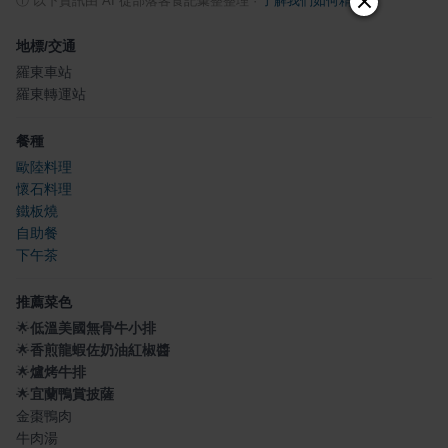
ⓘ
以下資訊由 AI 從部落客食記彙整整理
·
了解我們如何精選
地標/交通
羅東車站
羅東轉運站
餐種
歐陸料理
懷石料理
鐵板燒
自助餐
下午茶
推薦菜色
🌟
低溫美國無骨牛小排
🌟
香煎龍蝦佐奶油紅椒醬
🌟
爐烤牛排
🌟
宜蘭鴨賞披薩
金棗鴨肉
牛肉湯