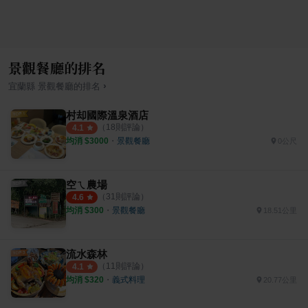
景觀餐廳的排名
›
宜蘭縣
景觀餐廳
的排名
村却國際溫泉酒店
（
18
則評論）
4.1
均消 $
3000
・
景觀餐廳
0公尺
空ㄟ農場
（
31
則評論）
4.6
均消 $
300
・
景觀餐廳
18.51公里
流水森林
（
11
則評論）
4.1
均消 $
320
・
義式料理
20.77公里