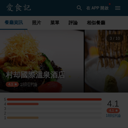
在 APP 開啟
餐廳資訊
照片
菜單
評論
相似餐廳
3
/
10
村却國際溫泉酒店
18
則評論
·
4.1
5
4.1
5 星：3 則評論
4
4 星：1 則評論
3
3 星：0 則評論
4.1
2
2 星：0 則評論
18
則評論
1
1 星：1 則評論