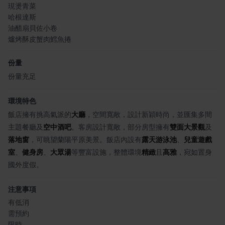
現燙青菜
哈根達斯
油醋扇貝佐小卷
爐烤酥皮蟹肉鱈魚捲
份量
份量充足
環境特色
飯店擁有挑高氣派的
大廳
，空間寬敞，設計新穎時尚，並匯集多間
主題餐廳及
空中酒吧
。客房設計寬敞，部分房型擁有
雙面大景觀
及
落地窗
，可眺望蘭陽平原美景。飯店內設有
露天游泳池
、
兒童遊戲
室
、
健身房
、
大眾湯
等豐富設施，整體環境
精緻
且
高雅
，宛如置身
國外度假。
注意事項
有低消
需預約
限時