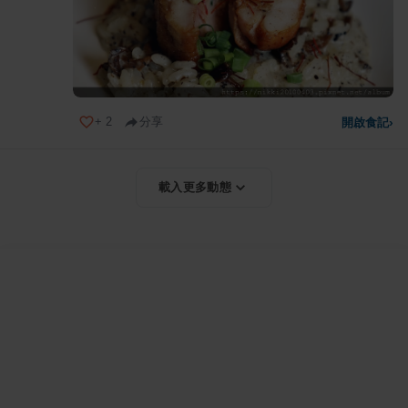
+
2
分享
開啟食記
›
載入更多動態