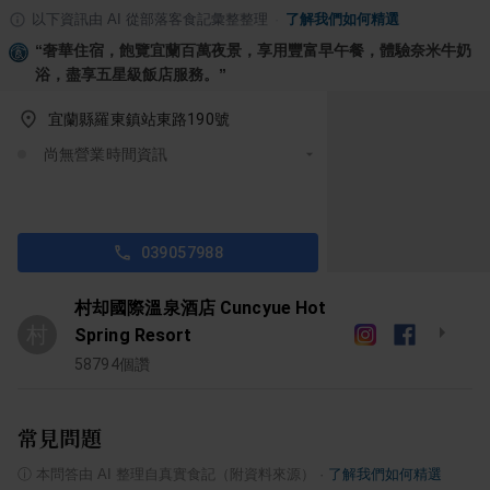
以下資訊由 AI 從部落客食記彙整整理
·
了解我們如何精選
“
奢華住宿，飽覽宜蘭百萬夜景，享用豐富早午餐，體驗奈米牛奶
浴，盡享五星級飯店服務。
”
宜蘭縣羅東鎮站東路190號
尚無營業時間資訊
039057988
村却國際溫泉酒店 Cuncyue Hot
村
Spring Resort
58794
個讚
常見問題
ⓘ
本問答由 AI 整理自真實食記（附資料來源）
·
了解我們如何精選