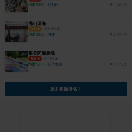
均消 $
450
・
吃到飽
10.36公里
滿山望海
（
33
則評論）
2.9
均消 $
300
・
咖啡
20.87公里
張美阿嬤農場
（
4
則評論）
5.0
均消 $
250
・
親子餐廳
10.07公里
更多餐廳排名