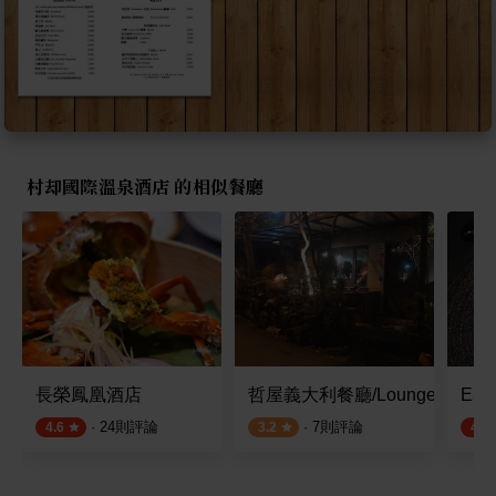
村却國際溫泉酒店 的相似餐廳
長榮鳳凰酒店
哲屋義大利餐廳/Lounge Bar
Ea
·
24
則評論
·
7
則評論
4.6
3.2
4.5