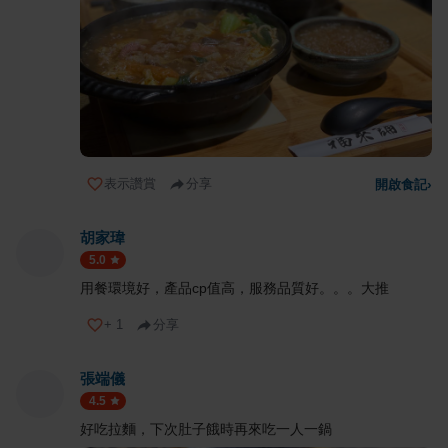
表示讚賞
分享
開啟食記
›
胡家瑋
5.0
用餐環境好，產品cp值高，服務品質好。。。大推
+
1
分享
張端儀
4.5
好吃拉麵，下次肚子餓時再來吃一人一鍋