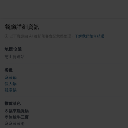
餐廳詳細資訊
ⓘ
以下資訊由 AI 從部落客食記彙整整理
·
了解我們如何精選
地標/交通
芝山捷運站
餐種
麻辣鍋
個人鍋
雞湯鍋
推薦菜色
🌟
福來雞腿鍋
🌟
無敵牛三寶
麻麻辣辣湯