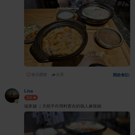
表示讚賞
分享
開啟食記
›
Lisa
3.5
福來舖 ｜天然手作用料實在的個人麻辣鍋