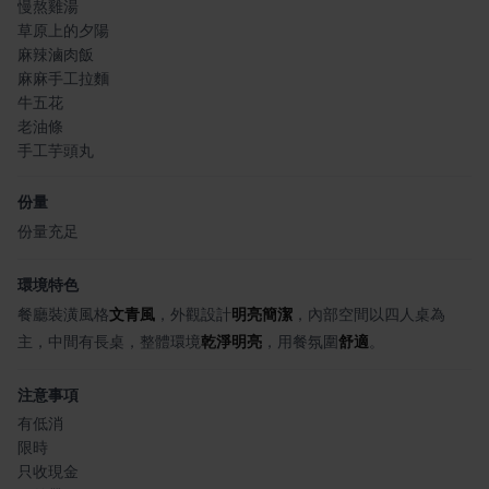
慢熬雞湯
草原上的夕陽
麻辣滷肉飯
麻麻手工拉麵
牛五花
老油條
手工芋頭丸
份量
份量充足
環境特色
餐廳裝潢風格
文青風
，外觀設計
明亮簡潔
，內部空間以四人桌為
主，中間有長桌，整體環境
乾淨明亮
，用餐氛圍
舒適
。
注意事項
有低消
限時
只收現金