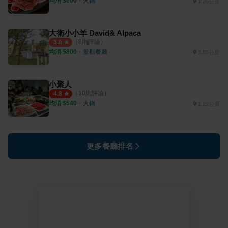
均消 $
600
・
火鍋
1.26公里
大衛小小羊 David& Alpaca
（
8
則評論）
3.8
均消 $
800
・
景觀餐廳
3.55公里
小聚人
（
10
則評論）
4.8
均消 $
540
・
火鍋
1.22公里
更多餐廳排名