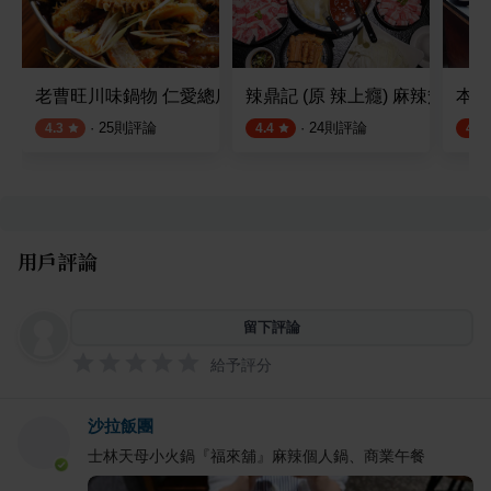
老曹旺川味鍋物 仁愛總店
辣鼎記 (原 辣上癮) 麻辣鴛鴦火
本鼎
·
25
則評論
·
24
則評論
4.3
4.4
4.7
用戶評論
留下評論
給予評分
沙拉飯團
士林天母小火鍋『福來舖』麻辣個人鍋、商業午餐