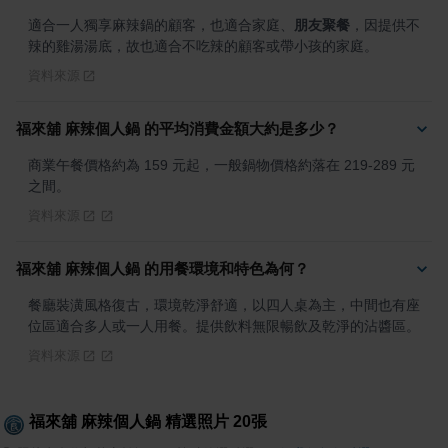
適合一人獨享麻辣鍋的顧客，也適合家庭、
朋友聚餐
，因提供不
辣的雞湯湯底，故也適合不吃辣的顧客或帶小孩的家庭。
資料來源
福來舖 麻辣個人鍋 的平均消費金額大約是多少？
商業午餐價格約為 159 元起，一般鍋物價格約落在 219-289 元
之間。
資料來源
福來舖 麻辣個人鍋 的用餐環境和特色為何？
餐廳裝潢風格復古，環境乾淨舒適，以四人桌為主，中間也有座
位區適合多人或一人用餐。提供飲料無限暢飲及乾淨的沾醬區。
資料來源
福來舖 麻辣個人鍋
精選照片
20
張