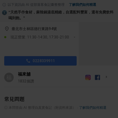
以下資訊由 AI 從部落客食記彙整整理
·
了解我們如何精選
“
天然手作食材，麻辣鍋湯底精緻，自選配料豐富，還有免費飲料
喝到飽。
”
臺北市士林區德行東路94號
現正營業: 11:30-14:30, 17:30-21:00
0228339911
福來舖
福
1832
個讚
常見問題
ⓘ
本問答由 AI 整理自真實食記（附資料來源）
·
了解我們如何精選