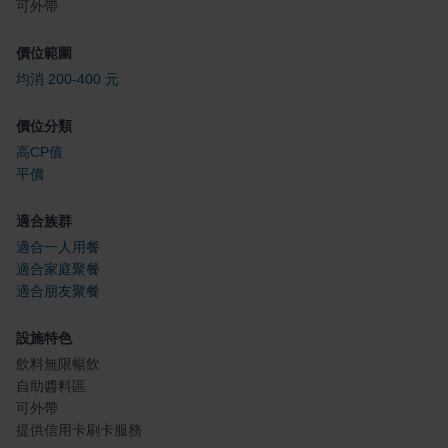
可外帶
價位範圍
均消 200-400 元
價位分類
高CP值
平價
適合族群
適合一人用餐
適合家庭聚餐
適合朋友聚餐
設施特色
飲料無限暢飲
自助醬料區
可外帶
提供信用卡刷卡服務