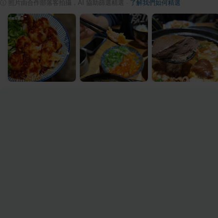
ⓘ
照片由合作部落客拍攝，AI 協助篩選精選
·
了解我們如何精選