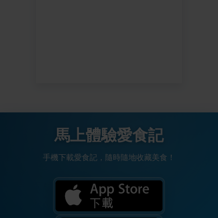
馬上體驗愛食記
手機下載愛食記，隨時隨地收藏美食！