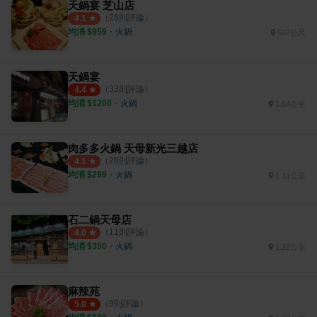
天鍋宴 芝山店
（
28
則評論）
4.1
均消 $
959
・
火鍋
587公尺
天鍋宴
（
33
則評論）
4.4
均消 $
1200
・
火鍋
1.64公里
肉多多火鍋 天母新光三越店
（
26
則評論）
4.1
均消 $
299
・
火鍋
1.31公里
石二鍋天母店
（
11
則評論）
4.0
均消 $
350
・
火鍋
1.22公里
麻辣苑
（
9
則評論）
5.0