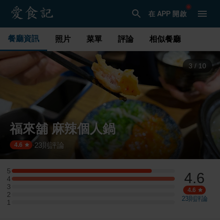
在 APP 開啟
餐廳資訊
照片
菜單
評論
相似餐廳
3
/
10
福來舖 麻辣個人鍋
23
則評論
·
4.6
5
4.6
5 星：6 則評論
4
4 星：7 則評論
3
3 星：0 則評論
4.6
2
2 星：0 則評論
23
則評論
1
1 星：0 則評論