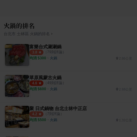
火鍋的排名
›
台北市
士林區
火鍋
的排名
富樂台式涮涮鍋
（
79
則評論）
3.8
均消 $
300
・
火鍋
2.86公里
草原風蒙古火鍋
（
49
則評論）
4.6
均消 $
600
・
火鍋
2.68公里
聚 日式鍋物 台北士林中正店
（
7
則評論）
4.2
均消 $
500
・
火鍋
1.32公里