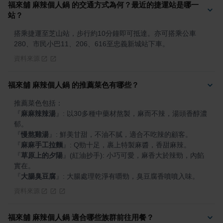
福來舖 麻辣個人鍋 的交通方式為何？最近的捷運站是哪一
站？
搭乘捷運至芝山站，步行約10分鐘即可抵達。亦可搭乘公車
280、市民小巴11、206、616至忠義新城站下車。
資料來源
福來舖 麻辣個人鍋 的推薦菜色有哪些？
『
麻麻辣辣湯
』
: 以30多種中藥材熬製，麻而不辣，湯頭香醇濃
『
慢熬雞湯
』
『
麻麻手工拉麵
』
『
草原上的夕陽
』
(紅油抄手): 小巧可愛，麻香大於辣勁，內餡
『
大腸臭豆腐
』
: 大腸處理乾淨有嚼勁，臭豆腐香噴噴入味。
資料來源
福來舖 麻辣個人鍋 適合哪些族群前往用餐？