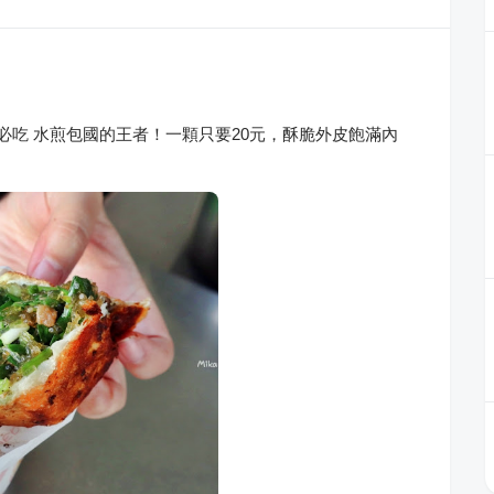
必吃 水煎包國的王者！一顆只要20元，酥脆外皮飽滿內