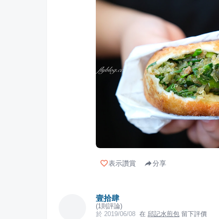
表示讚賞
分享
壹拾肆
(
1
則評論)
於
2019/06/08
在
邱記水煎包
留下評價