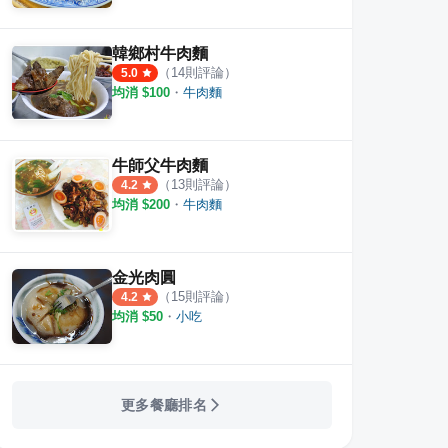
韓鄉村牛肉麵
（
14
則評論）
5.0
均消 $
100
・
牛肉麵
牛師父牛肉麵
（
13
則評論）
4.2
均消 $
200
・
牛肉麵
金光肉圓
（
15
則評論）
4.2
均消 $
50
・
小吃
更多餐廳排名