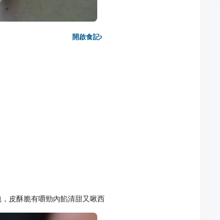
›
開啟食記
包，皮酥脆有嚼勁內餡清甜又啾西