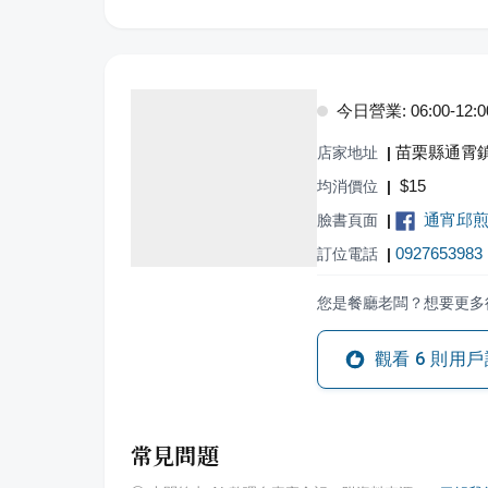
今日營業: 06:00-12:0
苗栗縣通霄鎮
店家地址
|
$
15
均消價位
|
通宵邱
臉書頁面
|
0927653983
訂位電話
|
您是餐廳老闆？想要更多
觀看
6
則用戶
常見問題