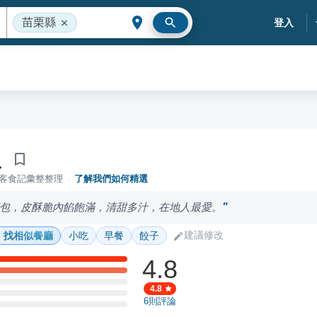
苗栗縣
登入
包
落客食記彙整整理
·
了解我們如何精選
包，皮酥脆內餡飽滿，清甜多汁，在地人最愛。
建議修改
找相似餐廳
小吃
早餐
餃子
4.8
4.8
6
則評論