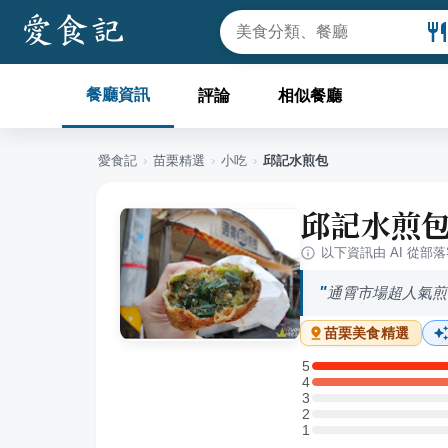
餐廳資訊
評論
相似餐廳
愛食記
›
苗栗
精選
›
小吃
›
邱記水煎包
邱記水煎
以下資訊由 AI 從部
通霄市場超人氣煎
苗栗
美食精選
5
5 星：1 則評論
4
4 星：1 則評論
3
3 星：0 則評論
2
2 星：0 則評論
1
1 星：0 則評論