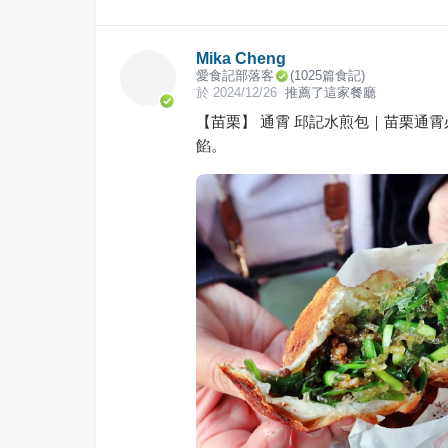
Mika Cheng
愛食記部落客
(
1025
篇食記)
於
2024/12/26
推薦了這家餐廳
【苗栗】 通霄 邱記水煎包｜苗栗通霄
餡。