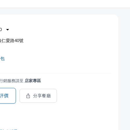
0
仁愛路40號
煎包
行銷服務請至
店家專區
評價
分享餐廳