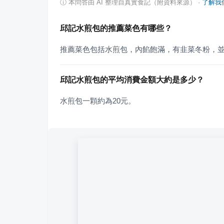
ⓘ
本問答由 AI 整理自真實食記（附資料來源）
·
了解我
邱記水煎包的推薦菜色有哪些？
推薦菜色包括水煎包，內餡飽滿，有韭菜冬粉，
邱記水煎包的平均消費金額大約是多少？
水煎包一顆約為20元。