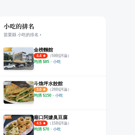
小吃的排名
苗栗縣
小吃
的排名
›
金榜麵館
（
59
則評論）
4.4
均消 $
85
・
小吃
斗煥坪水餃館
（
28
則評論）
3.0
均消 $
150
・
小吃
霄煎包（傳承原創張家）
羅家煎包
正味
6
則評論
4.0
廟口阿嬷臭豆腐
（
15
則評論）
4.5
均消 $
70
・
小吃