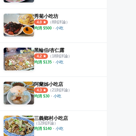
秀菊小吃坊
（
8
則評論）
4.0
均消 $
500
・
小吃
黑輪伯/杏仁露
（
18
則評論）
4.2
均消 $
135
・
小吃
阿蘭姊小吃店
（
21
則評論）
4.3
均消 $
30
・
小吃
三義鄉村小吃店
（
12
則評論）
均消 $
140
・
小吃