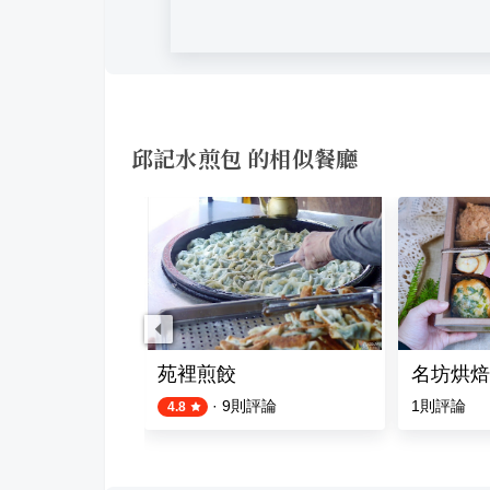
邱記水煎包 的相似餐廳
屋麵店
苑裡煎餃
名坊烘焙
·
9
則評論
1
則評論
4.8