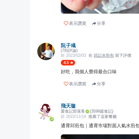
表示讚賞
分享
阮子彧
(
7
則評論)
於
2023/02/03
在
邱記水煎包
留下評價
4.5
好吃，我個人覺得最合口味
表示讚賞
分享
飛天璇
愛食記部落客
(
3599
篇食記)
於
2022/11/14
推薦了這家餐廳
通霄邱煎包｜通霄市場對面人氣水煎