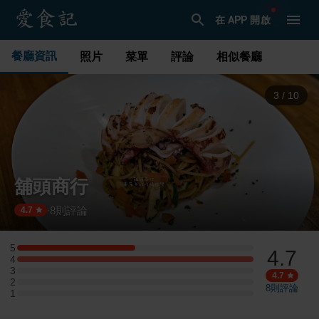
在 APP 開啟
餐廳資訊
照片
菜單
評論
相似餐廳
4
/
10
舖頭商行
8
則評論
·
4.7
5
4.7
5 星：1 則評論
4
4 星：2 則評論
3
3 星：0 則評論
4.7
2
2 星：0 則評論
8
則評論
1
1 星：0 則評論