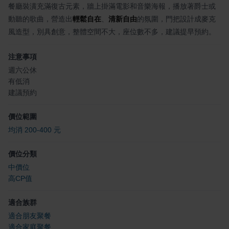
餐廳裝潢充滿復古元素，牆上掛滿電影和音樂海報，播放著爵士或
動聽的歌曲，營造出
輕鬆自在
、
清新自由
的氛圍，門把設計成麥克
風造型，別具創意，整體空間不大，座位數不多，建議提早預約。
注意事項
週六公休
有低消
建議預約
價位範圍
均消 200-400 元
價位分類
中價位
高CP值
適合族群
適合朋友聚餐
適合家庭聚餐