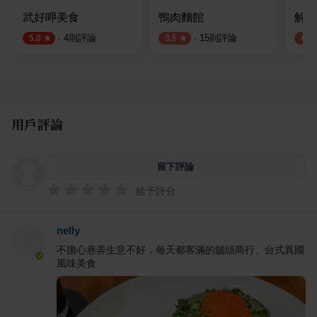
武好呷美食
鴨肉麵館
解憂
·
4
則評論
·
15
則評論
5.0
3.5
4.0
用戶評論
留下評論
給予評分
nelly
不擔心巷弄生意不好，每天都客滿的舖頭商行、台式異國
風味美食