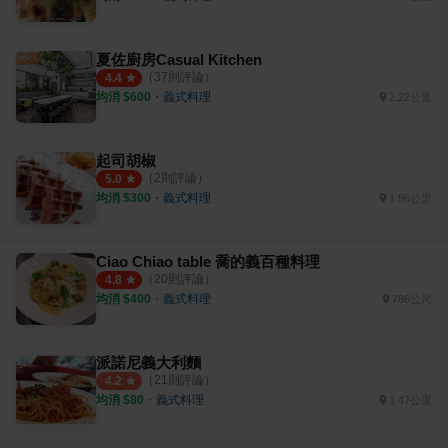
夏佐廚房Casual Kitchen
（
37
則評論）
4.4
均消 $
600
・
義式料理
2.22公里
起司胡椒
（
2
則評論）
5.0
均消 $
300
・
義式料理
1.96公里
Ciao Chiao table 喬的義百種料理
（
20
則評論）
4.8
均消 $
400
・
義式料理
786公尺
派諾尼義大利麵
（
21
則評論）
4.2
均消 $
80
・
義式料理
1.47公里