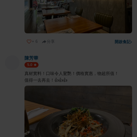
+
6
分享
開啟食記
›
陳芳華
5.0
真材實料！口味令人驁艷！價格實惠，物超所值！
值得一去再去！👍👍👍