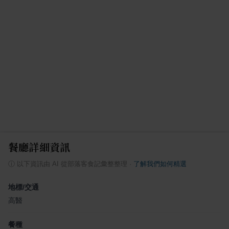
餐廳詳細資訊
ⓘ
以下資訊由 AI 從部落客食記彙整整理
·
了解我們如何精選
地標/交通
高醫
餐種