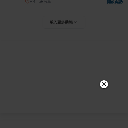
+
4
分享
開啟食記
›
載入更多動態