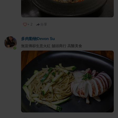
+
2
分享
多肉動物Devon Su
無宣傳卻生意火紅 舖頭商行 高醫美食