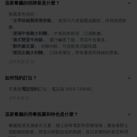
這家餐廳的招牌菜是什麼？
『
古早味秘製排骨炒飯
』
: 使用斗六老舖醬油翻炒，排骨肉質軟
『
澎湖中卷義大利麵
』
『
港式雙蛋牛肉飯
』
『
酥炸嫩豆腐
』
『
煙花女義大利麵
』
: 口味有層次，帶有番茄和辣椒的香氣。
資料來源
如何預約訂位？
可透過
電話預約
訂位，電話為 0910-733640。
資料來源
這家餐廳的用餐氛圍和特色是什麼？
餐廳裝潢充滿復古元素，牆上掛有電影和音樂海報，播放著爵士
或動聽的歌曲，營造出輕鬆自在的氛圍，並以其獨特的創意料理