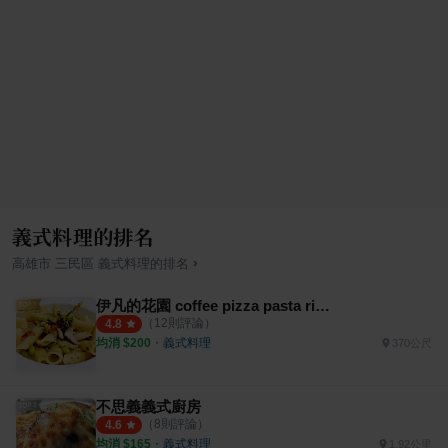
義式料理的排名
›
高雄市
三民區
義式料理
的排名
伊凡的花園 coffee pizza pasta risotto
（
12
則評論）
4.8
均消 $
200
・
義式料理
370公尺
不思義義式廚房
（
8
則評論）
4.6
均消 $
165
・
義式料理
1.92公里