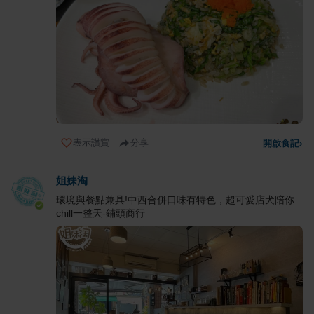
表示讚賞
分享
開啟食記
›
姐妹淘
環境與餐點兼具!中西合併口味有特色，超可愛店犬陪你
chill一整天-鋪頭商行