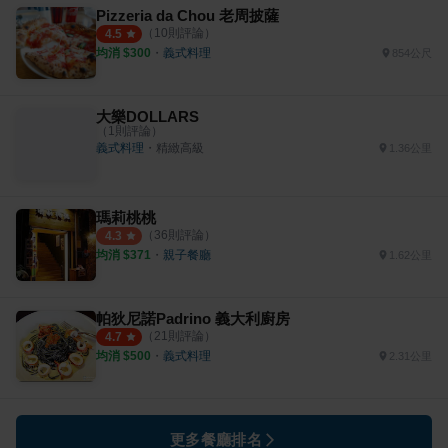
Pizzeria da Chou 老周披薩
（
10
則評論）
4.5
均消 $
300
・
義式料理
854公尺
大樂DOLLARS
（
1
則評論）
義式料理
・
精緻高級
1.36公里
瑪莉桃桃
（
36
則評論）
4.3
均消 $
371
・
親子餐廳
1.62公里
帕狄尼諾Padrino 義大利廚房
（
21
則評論）
4.7
均消 $
500
・
義式料理
2.31公里
更多餐廳排名