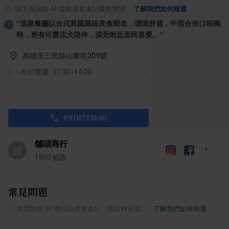
以下資訊由 AI 從部落客食記彙整整理
·
了解我們如何精選
“
這家餐廳以台式異國風味美食聞名，環境舒適，中西合併口味獨
特，更有可愛店犬陪伴，深受附近居民喜愛。
”
高雄市三民區山東街209號
今日營業: 11:30-14:00
0910733640
舖頭商行
舖
1850
個讚
常見問題
ⓘ
本問答由 AI 整理自真實食記（附資料來源）
·
了解我們如何精選