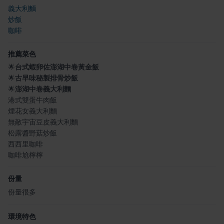
義大利麵
炒飯
咖啡
推薦菜色
🌟
台式蝦卵佐澎湖中卷黃金飯
🌟
古早味秘製排骨炒飯
🌟
澎湖中卷義大利麵
港式雙蛋牛肉飯
煙花女義大利麵
無敵宇宙豆皮義大利麵
松露醬野菇炒飯
西西里咖啡
咖啡尬檸檸
份量
份量很多
環境特色