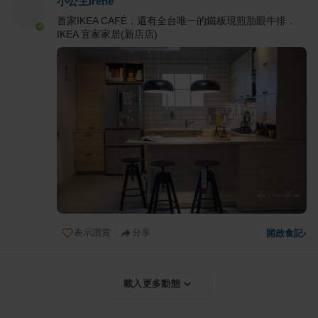
小公主Irene
首家IKEA CAFÉ，還有全台唯一的鐵板現煎肋眼牛排．
IKEA 宜家家居(新店店)
表示讚賞
分享
開啟食記
›
載入更多動態