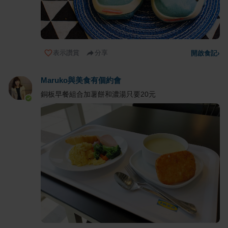
表示讚賞
分享
開啟食記
›
Maruko與美食有個約會
銅板早餐組合加薯餅和濃湯只要20元