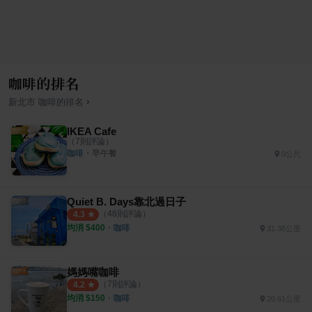
咖啡的排名
›
新北市
咖啡
的排名
IKEA Cafe
（
7
則評論）
咖啡
・
早午餐
0公尺
Quiet B. Days靠北過日子
（
48
則評論）
4.3
均消 $
400
・
咖啡
31.38公里
媽媽嘴咖啡
（
7
則評論）
4.2
均消 $
150
・
咖啡
20.61公里