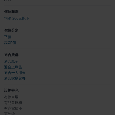
價位範圍
均消 200元以下
價位分類
平價
高CP值
適合族群
適合親子
適合上班族
適合一人用餐
適合家庭聚餐
設施特色
有停車場
有兒童座椅
有充電插座
可外帶