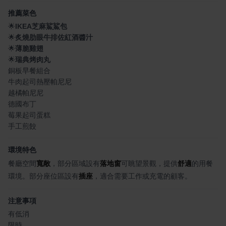
推薦菜色
🌟
IKEA芝麻鯊鯊包
🌟
炙燒肋眼牛排佐紅酒醬汁
🌟
薄脆雞翅
🌟
瑞典烤肉丸
銅板早餐組合
牛肉起司熱壓帕尼尼
越橘帕尼尼
德國布丁
莓果起司蛋糕
手工煎餃
環境特色
餐廳空間
寬敞
，部分區域設有
落地窗
可眺望景觀，提供
舒適
的用餐
環境。部分座位區設有
插座
，適合需要工作或充電的顧客。
注意事項
有低消
限時