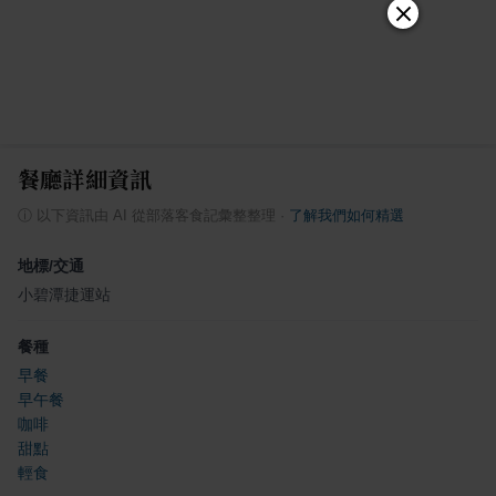
餐廳詳細資訊
ⓘ
以下資訊由 AI 從部落客食記彙整整理
·
了解我們如何精選
地標/交通
小碧潭捷運站
餐種
早餐
早午餐
咖啡
甜點
輕食