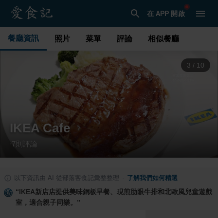
在 APP 開啟
餐廳資訊
照片
菜單
評論
相似餐廳
3
/
10
IKEA Cafe
7
則評論
·
以下資訊由 AI 從部落客食記彙整整理
·
了解我們如何精選
“
IKEA新店店提供美味銅板早餐、現煎肋眼牛排和北歐風兒童遊戲
室，適合親子同樂。
”