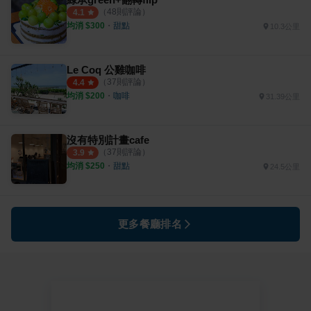
（
48
則評論）
4.1
均消 $
300
・
甜點
10.3公里
Le Coq 公雞咖啡
（
37
則評論）
4.4
均消 $
200
・
咖啡
31.39公里
沒有特別計畫cafe
（
37
則評論）
3.9
均消 $
250
・
甜點
24.5公里
更多餐廳排名