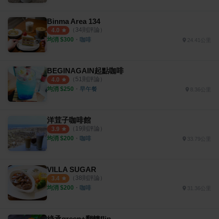
Binma Area 134
（
34
則評論）
4.0
均消 $
300
・
咖啡
24.41公里
BEGINAGAIN起點咖啡
（
51
則評論）
4.0
均消 $
250
・
早午餐
8.36公里
洋荳子咖啡館
（
19
則評論）
3.9
均消 $
200
・
咖啡
33.79公里
VILLA SUGAR
（
38
則評論）
3.4
均消 $
200
・
咖啡
31.36公里
綠承green+翻轉flip