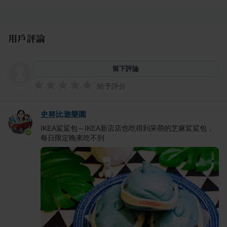
用戶評論
留下評論
給予評分
史努比遊樂園
IKEA鯊鯊包～IKEA新店店也吃得到呆萌的芝麻鯊鯊包，
每日限定晚來吃不到