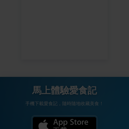
馬上體驗愛食記
手機下載愛食記，隨時隨地收藏美食！