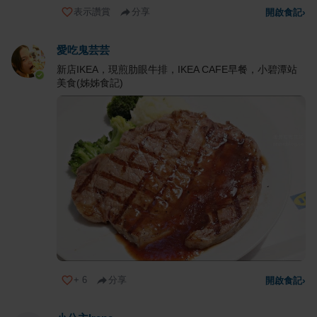
表示讚賞
分享
開啟食記
›
愛吃鬼芸芸
新店IKEA，現煎肋眼牛排，IKEA CAFE早餐，小碧潭站
美食(姊姊食記)
+
6
分享
開啟食記
›