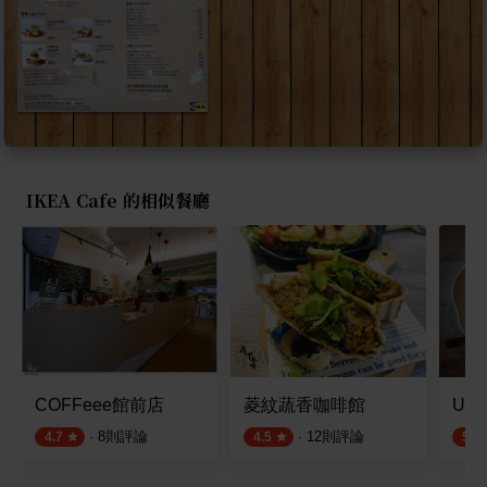
IKEA Cafe 的相似餐廳
COFFeee館前店
菱紋蔬香咖啡館
Unic
·
8
則評論
·
12
則評論
4.7
4.5
5.0