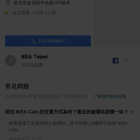
新北市新店區中央路159號4F
現正營業: 11:00-21:30
0241288697
IKEA Taipei
I
32036
個讚
常見問題
ⓘ
本問答由 AI 整理自真實食記（附資料來源）
·
了解我們如何精選
前往 IKEA Cafe 的交通方式為何？最近的捷運站是哪一站？
搭乘捷運可直接坐到小碧潭站，搭手扶梯上4樓即可抵達 IKEA 
Cafe。
資料來源