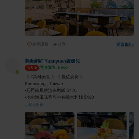
表示讚賞
分享
開啟食記
›
美食網紅 Yuanyuan媛媛兒
均消價位: $
600
4.5
《 #高雄美食 》《 夏佐廚房 》
Kaohsiung , Taiwan
▪️起司南瓜佐漁夫燉飯 $470
▪️地中海風味香煎中卷義大利麵 $430
... 顯示更多