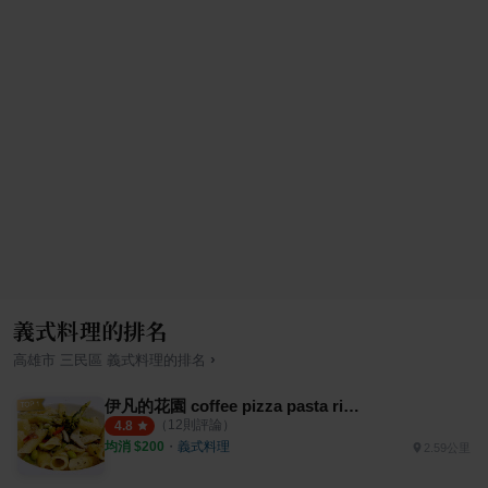
義式料理的排名
›
高雄市
三民區
義式料理
的排名
伊凡的花園 coffee pizza pasta risotto
（
12
則評論）
4.8
均消 $
200
・
義式料理
2.59公里