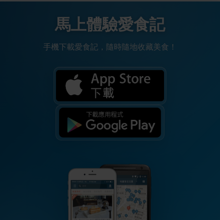
馬上體驗愛食記
手機下載愛食記，隨時隨地收藏美食！