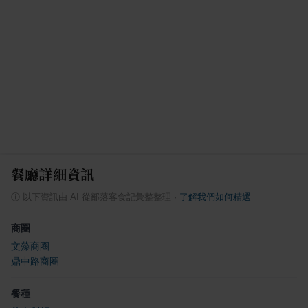
餐廳詳細資訊
ⓘ
以下資訊由 AI 從部落客食記彙整整理
·
了解我們如何精選
商圈
文藻商圈
鼎中路商圈
餐種