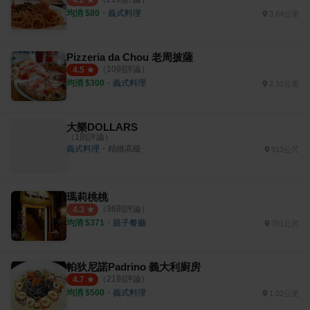
4.2
均消 $
80
・
義式料理
3.64公里
Pizzeria da Chou 老周披薩
（
10
則評論）
4.5
均消 $
300
・
義式料理
2.31公里
大樂DOLLARS
（
1
則評論）
義式料理
・
精緻高級
913公尺
瑪莉桃桃
（
36
則評論）
4.3
均消 $
371
・
親子餐廳
781公尺
帕狄尼諾Padrino 義大利廚房
（
21
則評論）
4.7
均消 $
500
・
義式料理
1.02公里