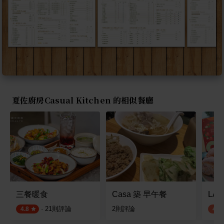
夏佐廚房Casual Kitchen 的相似餐廳
三餐暖食
Casa 築 早午餐
LA 
·
21
則評論
2
則評論
4.8
4.1