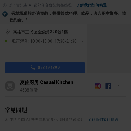
以下資訊由 AI 從部落客食記彙整整理
·
了解我們如何精選
“
叢林風環境舒適寬敞，提供義式料理、飲品，適合朋友聚餐、情
侶約會。
”
高雄市三民區金鼎路320號1樓
現正營業: 10:30-15:00, 17:30-21:30
073494399
夏佐廚房 Casual Kitchen
夏
4688
個讚
常見問題
ⓘ
本問答由 AI 整理自真實食記（附資料來源）
·
了解我們如何精選