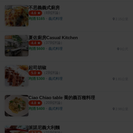
不思義義式廚房
（
8
則評論）
4.6
均消 $
165
・
義式料理
2.15公里
夏佐廚房Casual Kitchen
（
37
則評論）
4.4
均消 $
600
・
義式料理
0公尺
起司胡椒
（
2
則評論）
5.0
均消 $
300
・
義式料理
1.81公里
Ciao Chiao table 喬的義百種料理
（
20
則評論）
4.8
均消 $
400
・
義式料理
2.98公里
派諾尼義大利麵
（
21
則評論）