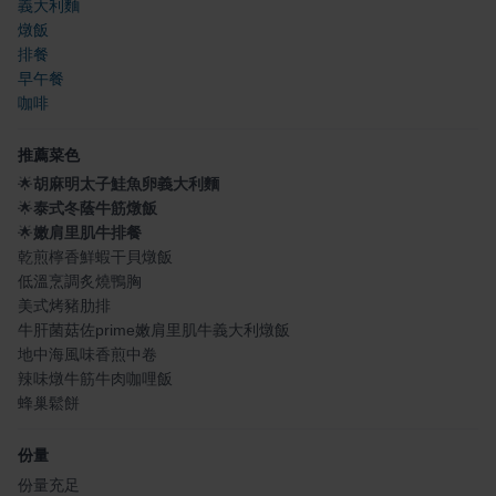
義大利麵
燉飯
排餐
早午餐
咖啡
推薦菜色
🌟
胡麻明太子鮭魚卵義大利麵
🌟
泰式冬蔭牛筋燉飯
🌟
嫩肩里肌牛排餐
乾煎檸香鮮蝦干貝燉飯
低溫烹調炙燒鴨胸
美式烤豬肋排
牛肝菌菇佐prime嫩肩里肌牛義大利燉飯
地中海風味香煎中卷
辣味燉牛筋牛肉咖哩飯
蜂巢鬆餅
份量
份量充足