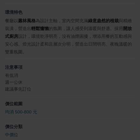
環境特色
餐廳以
叢林風格
為設計主軸，室內空間充滿
綠意盎然的植栽
與精緻
裝潢，營造出
輕鬆慵懶
的氛圍，讓人感受到溫暖與舒適。採用
開放
式廚房
設計，環境乾淨明亮，沒有油煙困擾，增添用餐的互動感與
安心感。燈光設計柔和且層次分明，營造出日間明亮、夜晚溫暖的
雙重氛圍。
注意事項
有低消
週一公休
建議事先訂位
價位範圍
均消 500-800 元
價位分類
中價位