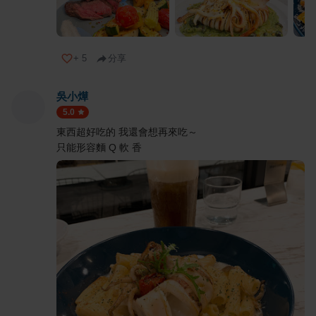
+
5
分享
吳小燁
5.0
東西超好吃的 我還會想再來吃～
只能形容麵 Q 軟 香