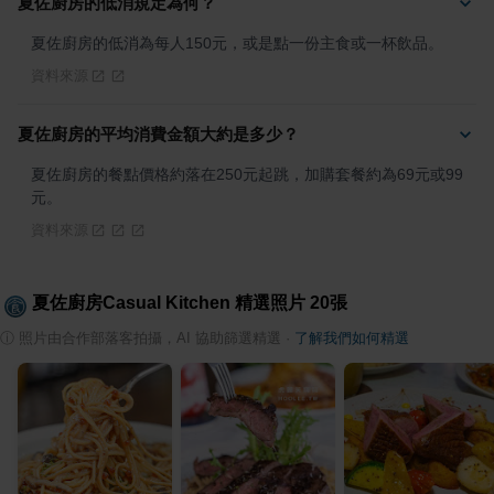
夏佐廚房的低消規定為何？
夏佐廚房的低消為每人150元，或是點一份主食或一杯飲品。
資料來源
夏佐廚房的平均消費金額大約是多少？
夏佐廚房的餐點價格約落在250元起跳，加購套餐約為69元或99
元。
資料來源
夏佐廚房Casual Kitchen
精選照片
20
張
ⓘ
照片由合作部落客拍攝，AI 協助篩選精選
·
了解我們如何精選