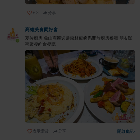
+
3
分享
高雄美食同好會
夏佐廚房 鼎山商圈週邊森林療癒系開放廚房餐廳 朋友閨
蜜聚餐約會餐廳
表示讚賞
分享
開啟食記
›