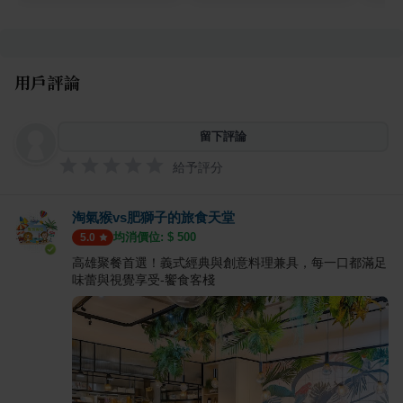
用戶評論
留下評論
給予評分
淘氣猴vs肥獅子的旅食天堂
均消價位: $
500
5.0
高雄聚餐首選！義式經典與創意料理兼具，每一口都滿足
味蕾與視覺享受-饗食客棧