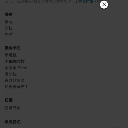
ⓘ
以下資訊由 AI 從部落客食記彙整整理
·
了解我們如何精選
餐種
披薩
沙拉
甜點
推薦菜色
🌟
蝦辣
🌟
鴨胸沙拉
拿坡里 Pizza
溫沙拉
青醬雞柳條
焦糖香草布丁
份量
份量充足
環境特色