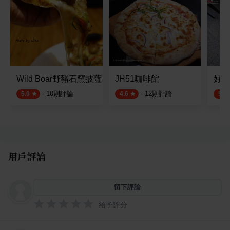
Wild Boar野豬石窯披薩
JH51咖啡館
好食
·
10
則評論
·
12
則評論
5.0
4.6
5.0
用戶評論
留下評論
給予評分