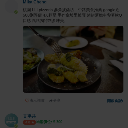
Mika Cheng
桃園 LLLpizzeria.參角披薩坊｜中路美食推薦 google近
500則評價 4.6顆星 手作拿坡里披薩 烤餅薄脆中帶著軟Q
口感 風格獨特料多味美。
表示讚賞
分享
開啟食記
›
甘單共
均消價位: $
300
4.0