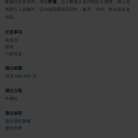
餐廳位於巷弄內，環境
舒適
，位子數量不多但間距不擁擠，牆上掛
有吸引人的圖片，店內強調環保與節約，餐具、水杯、衛生紙皆為
自取。
注意事項
有低消
限時
只收現金
價位範圍
均消 500-800 元
價位分類
中價位
適合族群
適合朋友聚餐
適合約會