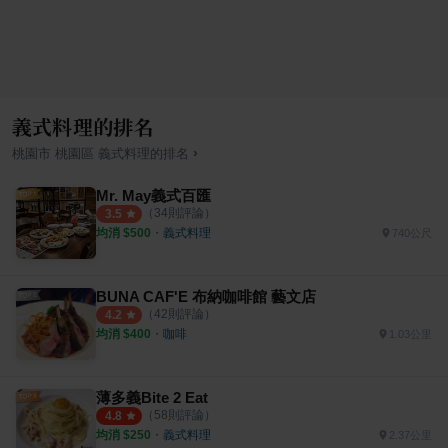
義式料理的排名
›
桃園市
桃園區
義式料理
的排名
Mr. May義式百匯
（
34
則評論）
3.5
均消 $
500
・
義式料理
740公尺
BUNA CAF'E 布納咖啡館 藝文店
（
42
則評論）
4.2
均消 $
400
・
咖啡
1.03公里
薄多義Bite 2 Eat
（
58
則評論）
4.8
均消 $
250
・
義式料理
2.37公里