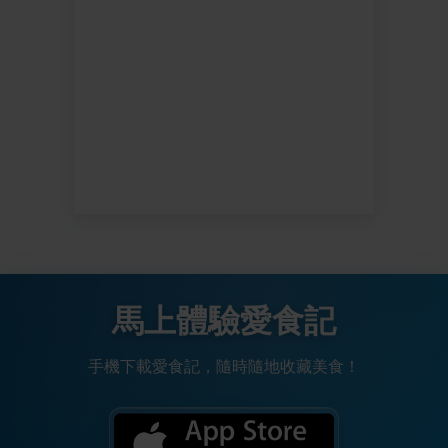
馬上體驗愛食記
手機下載愛食記，隨時隨地收藏美食！