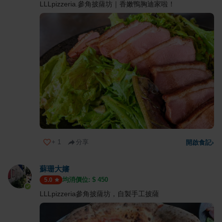
LLLpizzeria.參角披薩坊｜香嫩鴨胸迪家啦！
+
1
分享
開啟食記
›
蘇珊大嬸
均消價位: $
450
5.0
LLLpizzeria參角披薩坊，自製手工披薩