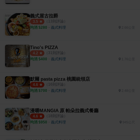
義式屋古拉爵
（
13
則評論）
3.5
均消 $
280
・
義式料理
2.66公里
Tino's PIZZA
（
31
則評論）
4.2
均消 $
400
・
義式料理
1.76公里
默爾 pasta pizza 桃園統領店
（
16
則評論）
4.6
均消 $
700
・
義式料理
2.48公里
漫嚼MANGIA 原 帕朵拉義式餐廳
（
18
則評論）
4.6
均消 $
950
・
義式料理
945公尺