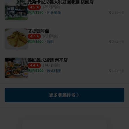
托斯卡尼尼義大利庭園餐廳 桃園店
（
29
則評論）
4.5
均消 $
350
・
約會餐廳
2.18公里
艾提咖啡館
（
8
則評論）
4.7
均消 $
400
・
咖啡
2.53公里
義匠義式湯麵 南平店
（
14
則評論）
4.4
均消 $
199
・
義式料理
1.51公里
更多餐廳排名