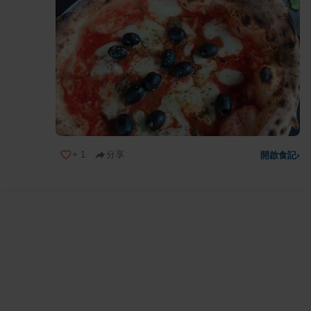
+
1
分享
開啟食記
›