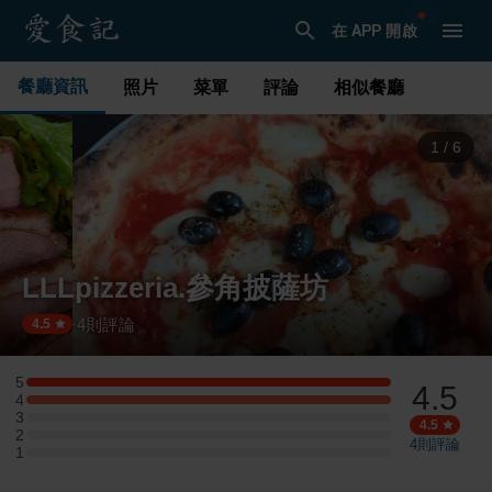
在 APP 開啟
餐廳資訊
照片
菜單
評論
相似餐廳
1
/
6
LLLpizzeria.參角披薩坊
4
則評論
·
4.5
5
4.5
5 星：1 則評論
4
4 星：1 則評論
3
3 星：0 則評論
4.5
2
2 星：0 則評論
4
則評論
1
1 星：0 則評論