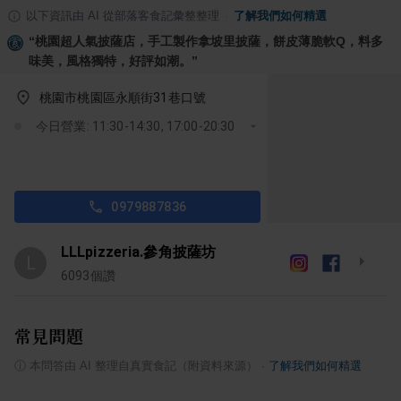
以下資訊由 AI 從部落客食記彙整整理
·
了解我們如何精選
“
桃園超人氣披薩店，手工製作拿坡里披薩，餅皮薄脆軟Q，料多
味美，風格獨特，好評如潮。
”
桃園市桃園區永順街31巷口號
今日營業: 11:30-14:30, 17:00-20:30
0979887836
LLLpizzeria.參角披薩坊
L
6093
個讚
常見問題
ⓘ
本問答由 AI 整理自真實食記（附資料來源）
·
了解我們如何精選