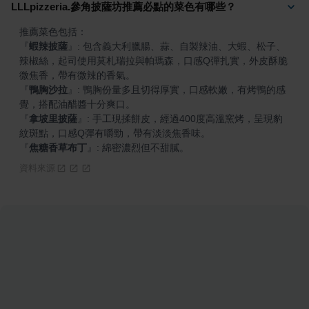
LLLpizzeria.參角披薩坊推薦必點的菜色有哪些？
『
蝦辣披薩
』
: 包含義大利臘腸、蒜、自製辣油、大蝦、松子、
辣椒絲，起司使用莫札瑞拉與帕瑪森，口感Q彈扎實，外皮酥脆
『
鴨胸沙拉
』
: 鴨胸份量多且切得厚實，口感軟嫩，有烤鴨的感
『
拿坡里披薩
』
: 手工現揉餅皮，經過400度高溫窯烤，呈現豹
『
焦糖香草布丁
』
: 綿密濃烈但不甜膩。
資料來源