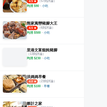
（
57
則評論）
4.5
均消 $
90
・
小吃
熊家萬巒豬腳大王
（
6
則評論）
4.5
均消 $
500
・
小吃
里港文富餛飩豬腳
（
13
則評論）
均消 $
230
・
小吃
洪媽媽早餐
（
23
則評論）
4.0
均消 $
100
・
早餐
夥計之家