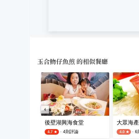
玉合魩仔魚煎 的相似餐廳
黑輪
後壁湖興海食堂
大眾海產
評論
·
4
則評論
·
6
4.7
4.0