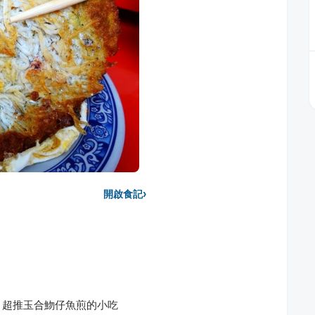
›
開啟食記
，超推玉合魩仔魚煎的小吃