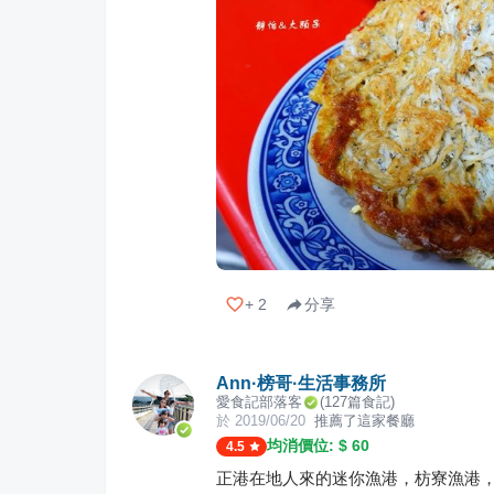
+
2
分享
Ann·榜哥·生活事務所
愛食記部落客
(
127
篇食記)
於
2019/06/20
推薦了這家餐廳
均消價位: $
60
4.5
正港在地人來的迷你漁港，枋寮漁港