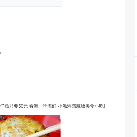
卷
仔魚只要50元 看海、吃海鮮 小漁港隱藏版美食小吃!