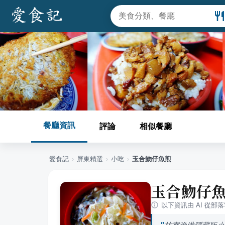
餐廳資訊
評論
相似餐廳
愛食記
›
屏東
精選
›
小吃
›
玉合魩仔魚煎
玉合魩仔
以下資訊由 AI 從部