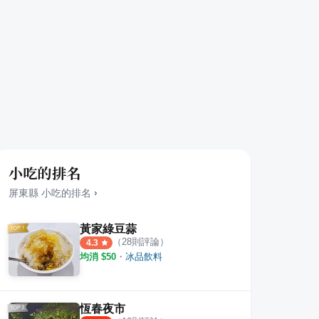
小吃的排名
屏東縣
小吃
的排名
›
黃家綠豆蒜
（
28
則評論）
4.3
均消 $
50
・
冰品飲料
輪
東港慶祥食品旗魚脯
瑞字
·
17
則評論
2
則評論
5.0
恆春夜市