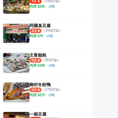
（
10
則評論）
5.0
均消 $
250
・
小吃
阿國臭豆腐
（
26
則評論）
4.3
均消 $
70
・
小吃
文富餛飩
（
9
則評論）
3.6
均消 $
190
・
小吃
鄉村冬粉鴨
（
27
則評論）
3.5
均消 $
215
・
小吃
一碗豆腐