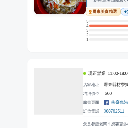
枋寮漁港隱藏版小
屏東
美食精選
5
5 星：0 則評論
4
4 星：1 則評論
3
3 星：0 則評論
2
2 星：0 則評論
1
1 星：0 則評論
現正營業: 11:00-18:0
屏東縣枋寮
店家地址
|
$
60
均消價位
|
枋寮魚港
臉書頁面
|
088782511
訂位電話
|
您是餐廳老闆？想要更多