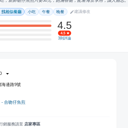
吃，新鮮吻仔魚煎只要50元，飽滿香脆，配著海景享用，讓人難忘
建議修改
找相似餐廳
小吃
午餐
晚餐
4.5
4.5
3
則評論
0
鄉海邊路9號
 - 合吻仔魚煎
行銷服務請至
店家專區