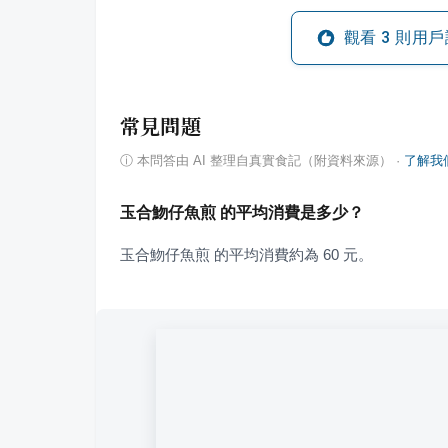
觀看
3
則用戶
常見問題
ⓘ
本問答由 AI 整理自真實食記（附資料來源）
·
了解我
玉合魩仔魚煎 的平均消費是多少？
玉合魩仔魚煎 的平均消費約為 60 元。