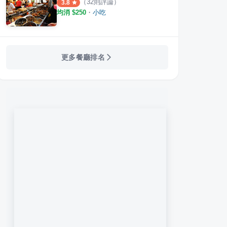
（
32
則評論）
3.8
均消 $
250
・
小吃
更多餐廳排名