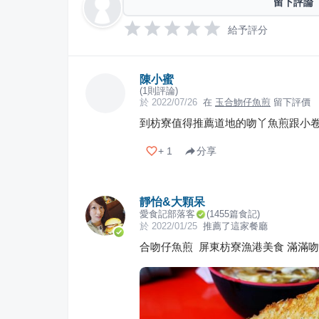
留下評論
給予評分
陳小蜜
(
1
則評論)
於
2022/07/26
在
玉合魩仔魚煎
留下評價
到枋寮值得推薦道地的吻丫魚煎跟小
+
1
分享
靜怡&大顆呆
愛食記部落客
(
1455
篇食記)
於
2022/01/25
推薦了這家餐廳
合吻仔魚煎 屏東枋寮漁港美食 滿滿吻