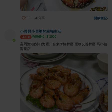
+
1
分享
開啟食記
›
小貝與小貝婆的幸福生活
均消價位: $
1000
3.5
富岡漁港(港口海產) 台東海鮮餐廳/寵物友善餐廳/高cp值
海產店