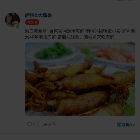
靜怡&大顆呆
4.5
港口海產店 台東富岡漁港海鮮 獨特的椒鹽嫩小卷 富岡漁
港40年老店海鮮 搭船往綠島、蘭嶼前來吃海鮮!
+
3
分享
開啟食記
›