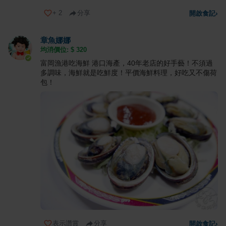
+
2
分享
開啟食記
›
章魚娜娜
均消價位: $
320
富岡漁港吃海鮮 港口海產，40年老店的好手藝！不須過
多調味，海鮮就是吃鮮度！平價海鮮料理，好吃又不傷荷
包！
表示讚賞
分享
開啟食記
›