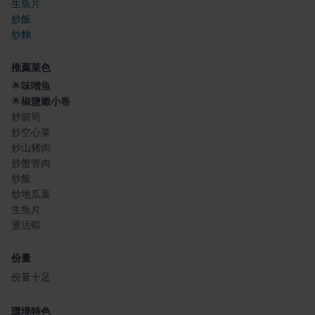
生魚片
炒飯
炒麵
推薦菜色
🌟
味噌魚
🌟
椒鹽嫩小卷
炒箭筍
炒空心菜
炒山豬肉
炒蟹管肉
炒飯
炒地瓜葉
生魚片
燙活蝦
份量
份量十足
環境特色