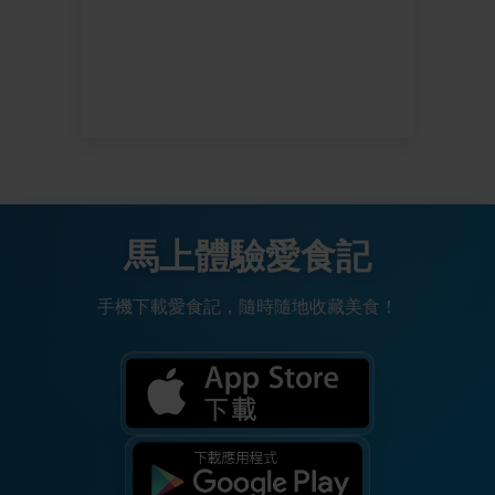
馬上體驗愛食記
手機下載愛食記，隨時隨地收藏美食！