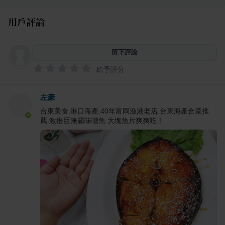
用戶評論
留下評論
給予評分
左豪
台東美食.港口海產.40年富岡漁港老店.台東海產合菜推
薦.激推巨無霸味噌魚.大塊魚片爽爽吃！