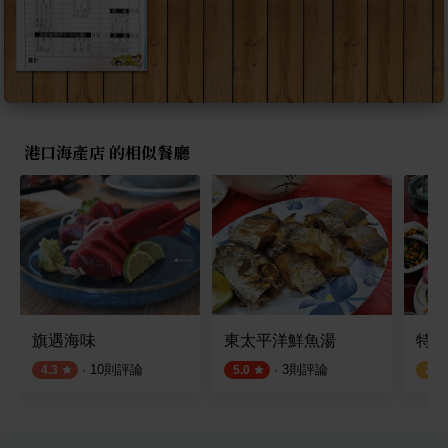
港口海產店 的相似餐廳
旗遇海味
東太平洋鮮魚湯
特選
·
10
則評論
·
3
則評論
4.3
5.0
2.3