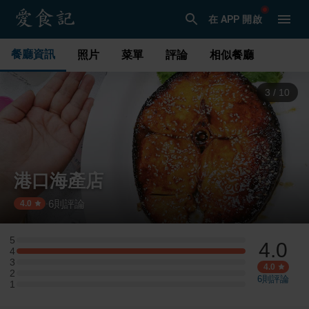
在 APP 開啟
餐廳資訊
照片
菜單
評論
相似餐廳
3
/
10
港口海產店
6
則評論
·
4.0
5
4.0
5 星：0 則評論
4
4 星：2 則評論
3
3 星：0 則評論
4.0
2
2 星：0 則評論
6
則評論
1
1 星：0 則評論