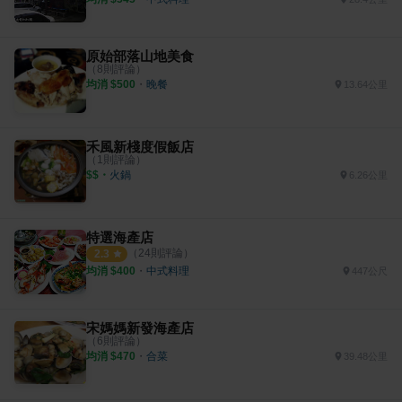
原始部落山地美食
（
8
則評論）
均消 $
500
・
晚餐
13.64公里
禾風新棧度假飯店
（
1
則評論）
$$
・
火鍋
6.26公里
特選海產店
（
24
則評論）
2.3
均消 $
400
・
中式料理
447公尺
宋媽媽新發海產店
（
6
則評論）
均消 $
470
・
合菜
39.48公里