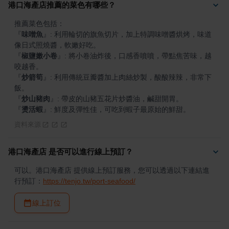
港口海產店推薦的菜色有哪些？
『
味噌魚
』
: 利用輪切的旗魚切片，加上特調味噌醬烘烤，味道
『
椒鹽嫩小卷
』
: 將小卷油炸後，口感香噴噴，帶點焦苦味，越
『
炒箭筍
』
: 利用傳統豆瓣醬加上肉絲炒製，酸酸辣辣，非常下
『
炒山豬肉
』
『
燙活蝦
』
: 鮮度及彈性佳，可吃到蝦子最原始的鮮甜。
資料來源
港口海產店 是否可以進行線上預訂？
可以。港口海產店 提供線上預訂服務，您可以透過以下連結進
行預訂：
https://tenjo.tw/port-seafood/
線上訂位