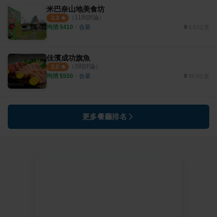
米巴奈山地美食坊
（
11
則評論）
3.3
均消 $
410
・
合菜
5.57公里
佳濱成功旗魚
（
3
則評論）
3.0
均消 $
550
・
合菜
39.3公里
更多餐廳排名