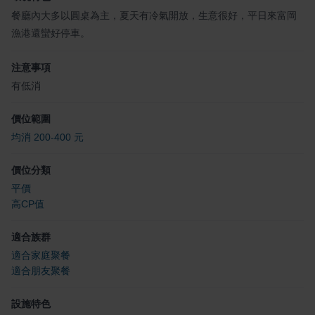
餐廳內大多以圓桌為主，夏天有冷氣開放，生意很好，平日來富岡
漁港還蠻好停車。
注意事項
有低消
價位範圍
均消 200-400 元
價位分類
平價
高CP值
適合族群
適合家庭聚餐
適合朋友聚餐
設施特色