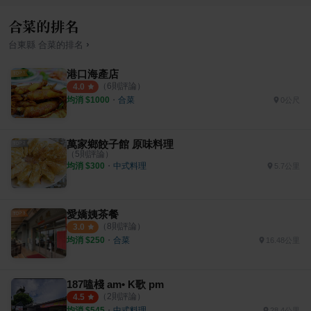
合菜的排名
›
台東縣
合菜
的排名
港口海產店
（
6
則評論）
4.0
均消 $
1000
・
合菜
0公尺
萬家鄉餃子館 原味料理
（
5
則評論）
均消 $
300
・
中式料理
5.7公里
愛嬌姨茶餐
（
8
則評論）
3.0
均消 $
250
・
合菜
16.48公里
187嗑棧 am• K歌 pm
（
2
則評論）
4.5
均消 $
545
・
中式料理
28.4公里