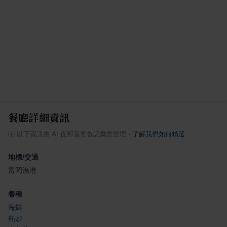
餐廳詳細資訊
ⓘ
以下資訊由 AI 從部落客食記彙整整理
·
了解我們如何精選
地標/交通
富岡漁港
餐種
海鮮
熱炒