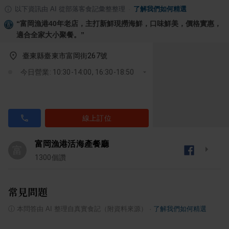
以下資訊由 AI 從部落客食記彙整整理
·
了解我們如何精選
“
富岡漁港40年老店，主打新鮮現撈海鮮，口味鮮美，價格實惠，
適合全家大小聚餐。
”
臺東縣臺東市富岡街267號
今日營業: 10:30-14:00, 16:30-18:50
線上訂位
富岡漁港活海產餐廳
富
1300
個讚
常見問題
ⓘ
本問答由 AI 整理自真實食記（附資料來源）
·
了解我們如何精選