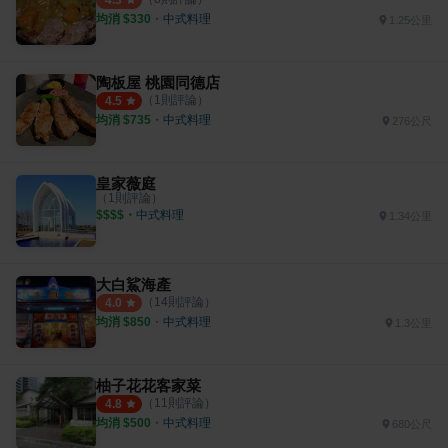
4.3
均消 $
330
・
中式料理
1.25公里
陶板屋 桃園同德店
（
1
則評論）
4.5
均消 $
735
・
中式料理
276公尺
皇家薇庭
（
1
則評論）
$$$$
・
中式料理
1.34公里
大白鯊海產
（
14
則評論）
4.0
均消 $
850
・
中式料理
1.3公里
柚子花花客家菜
（
11
則評論）
4.8
均消 $
500
・
中式料理
680公尺