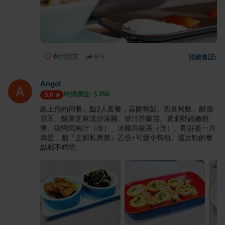
表示讚賞
分享
開啟食記
›
Angel
均消價位: $
850
5.0
線上預約用餐。點2人套餐，蒜酥鴨架、四喜烤麩、醋溜
雲耳、酸菜芝麻流沙湯圓、豉汁芥蘭苗、黃燜野蔬嫩雞
煲、碳燻烏梅汁（冷）、冰釀烏龍茶（冷）。剛好是一月
壽星，贈『主廚私房菜』乙份+可愛小鴨包。這次點的餐
點都不錯吃。