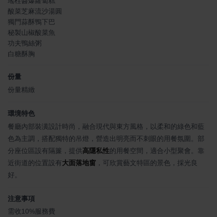
瑤柱醬爆蘿蔔糕
酸菜芝麻流沙湯圓
獨門蒜酥鴨下巴
秘製山椒酸菜魚
功夫鴨絲粥
白糖酥胸
份量
份量精緻
環境特色
餐廳內部裝潢設計時尚，融合現代與東方風格，以柔和的綠色和藍
色為主調，搭配獨特的吊燈，營造出明亮而不刺眼的用餐氛圍。部
分座位區設有隔簾，提供
高隱私性
的用餐空間，適合小型聚會。靠
近街道的位置設有
大面落地窗
，可欣賞藝文特區的景色，採光良
好。
注意事項
需收10%服務費