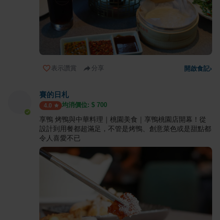
表示讚賞
分享
開啟食記
›
賽的日札
均消價位: $
700
4.0
享鴨 烤鴨與中華料理｜桃園美食｜享鴨桃園店開幕！從
設計到用餐都超滿足，不管是烤鴨、創意菜色或是甜點都
令人喜愛不已