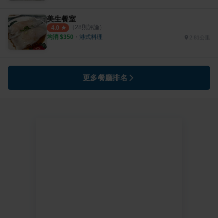
美生餐室
（
28
則評論）
4.0
均消 $
350
・
港式料理
2.81公里
更多餐廳排名