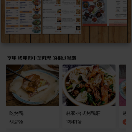
享鴨 烤鴨與中華料理 的相似餐廳
吃烤鴨
林家-台式烤鴨莊
邊境
5
則評論
13
則評論
4.0