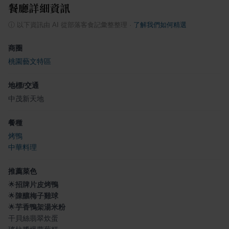
餐廳詳細資訊
ⓘ
以下資訊由 AI 從部落客食記彙整整理
·
了解我們如何精選
商圈
桃園藝文特區
地標/交通
中茂新天地
餐種
烤鴨
中華料理
推薦菜色
🌟
招牌片皮烤鴨
🌟
陳釀梅子雞球
🌟
芋香鴨架湯米粉
干貝絲翡翠炊蛋