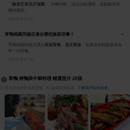
『
酸菜芝麻流沙湯圓
』
: 外酥內軟，流沙內餡濃郁，搭配酸菜有
獨特風味。
資料來源
享鴨桃園同德店適合哪些族群用餐？
享鴨桃園同德店適合
家庭聚餐
、
朋友聚會
，也適合年輕族群或長
輩一同用餐。
資料來源
享鴨 烤鴨與中華料理
精選照片
20
張
ⓘ
照片由合作部落客拍攝，AI 協助篩選精選
·
了解我們如何精選