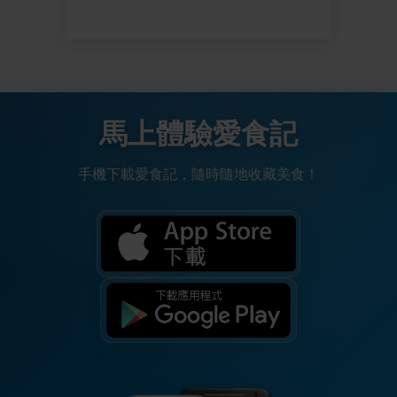
馬上體驗愛食記
手機下載愛食記，隨時隨地收藏美食！