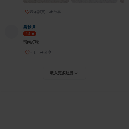
表示讚賞
分享
呂秋月
4.5
鴨肉好吃
+
1
分享
載入更多動態