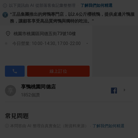
以下資訊由 AI 從部落客食記彙整整理
·
了解我們如何精選
“
王品集團推出的烤鴨專門店，以2.6公斤櫻桃鴨，提供桌邊片鴨服
務，讓顧客享受高品質烤鴨與獨特的吃法。
”
桃園市桃園區同德五街73號10樓
今日營業: 10:00-14:30, 17:00-22:00
線上訂位
享鴨桃園同德店
享
1852
個讚
常見問題
ⓘ
本問答由 AI 整理自真實食記（附資料來源）
·
了解我們如何精選