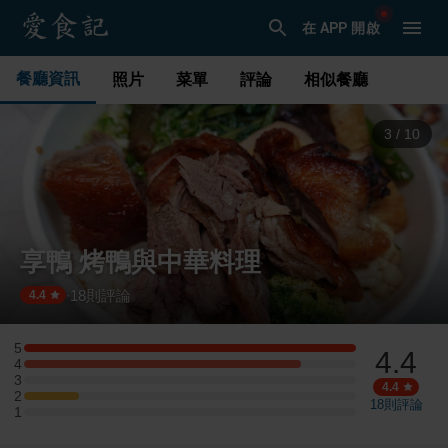
在 APP 開啟
餐廳資訊
照片
菜單
評論
相似餐廳
3
/
10
享鴨 烤鴨與中華料理
18
則評論
·
4.4
5
4.4
5 星：6 則評論
4
4 星：5 則評論
3
3 星：0 則評論
4.4
2
2 星：1 則評論
18
則評論
1
1 星：0 則評論