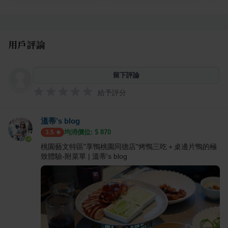
用戶評論
留下評論
給予評分
溫蒂’s blog
均消價位: $
870
3.5
桃園藝文特區"享鴨桃園同德店"烤鴨三吃＋桌邊片鴨的極
致體驗-附菜單 | 溫蒂's blog