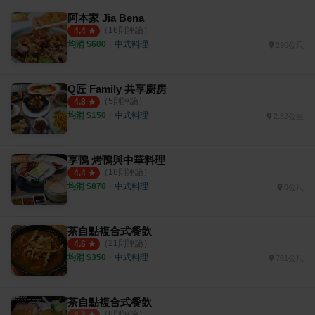
阿本家 Jia Bena
（
16
則評論）
4.4
均消 $
600
・
中式料理
290公尺
Q匠 Family 共享廚房
（
5
則評論）
4.8
均消 $
150
・
中式料理
2.82公里
享鴨 烤鴨與中華料理
（
18
則評論）
4.4
均消 $
870
・
中式料理
0公尺
茶自點複合式餐飲
（
21
則評論）
4.6
均消 $
350
・
中式料理
761公尺
茶自點複合式餐飲
（
8
則評論）