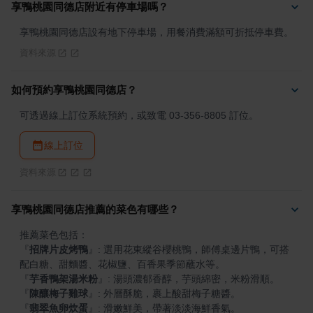
享鴨桃園同德店附近有停車場嗎？
享鴨桃園同德店設有地下停車場，用餐消費滿額可折抵停車費。
資料來源
如何預約享鴨桃園同德店？
可透過線上訂位系統預約，或致電 03-356-8805 訂位。
線上訂位
資料來源
享鴨桃園同德店推薦的菜色有哪些？
『
招牌片皮烤鴨
』
: 選用花東縱谷櫻桃鴨，師傅桌邊片鴨，可搭
『
芋香鴨架湯米粉
』
『
陳釀梅子雞球
』
『
翡翠魚卵炊蛋
』