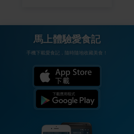
馬上體驗愛食記
手機下載愛食記，隨時隨地收藏美食！