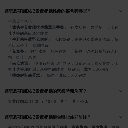
慕雲想莊園B&B景觀餐廳推薦的菜色有哪些？
『
爐烤去骨雞腿排佐翡翠辛香醬
』
: 外皮酥脆、肉質多汁，帶有
『
牛肝菌松露野菇燉飯
』
: 米芯微硬，奶香與松露香氣撲鼻，菌
『
兒童餐
』
: 包含水果、鮮榨純果汁、餐包、炸物和番茄義大利
『
南瓜濃湯
』
: 使用新鮮南瓜打成泥，口感細緻，層次豐富，帶
『
檸檬輕乳酪蛋糕
』
: 微酸不甜膩，迷人好吃。
慕雲想莊園B&B景觀餐廳的營業時間為何？
營業時間為 11:00 至 19:00，週二、週三公休。
慕雲想莊園B&B景觀餐廳適合哪些族群前往？
慕雲想莊園B&B景觀餐廳
適合約會
、
家庭聚餐
、
朋友聚會
。餐廳