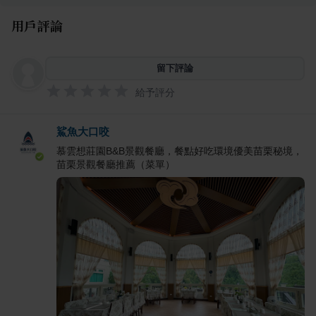
用戶評論
留下評論
給予評分
鯊魚大口咬
慕雲想莊園B&B景觀餐廳，餐點好吃環境優美苗栗秘境，
苗栗景觀餐廳推薦（菜單）