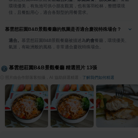
環境優美，有魚池可供小朋友觀賞，也有落羽松林，整體環境
佳，且餐點用心，適合各類型的用餐需求。
慕雲想莊園B&B景觀餐廳的氛圍是否適合慶祝特殊場合？
適合。
慕雲想莊園B&B景觀餐廳被描述為
約會
餐廳，環境優美、
氣派，有歐洲般的風格，非常適合慶祝特殊場合。
慕雲想莊園B&B景觀餐廳
精選照片
13
張
ⓘ
照片由合作部落客拍攝，AI 協助篩選精選
·
了解我們如何精選