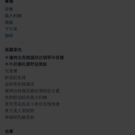
餐種
排餐
義大利麵
燉飯
下午茶
咖啡
推薦菜色
🌟
爐烤去骨雞腿排佐翡翠辛香醬
🌟
牛肝菌松露野菇燉飯
兒童餐
鮮蔬鮭魚捲
蒜味香煎雞腿排
爐烤自然梅花豬佐濃郁起士醬
魚卵奶油鮭魚義大利麵
香煎雪花魚及小卷佐玫瑰海鹽
東方美人茶鬆餅
檸檬輕乳酪蛋糕
份量