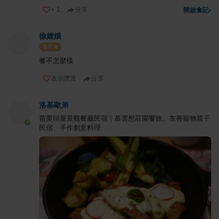
+
1
分享
開啟食記
›
徐嫦娥
1.0
餐不怎麼樣
表示讚賞
分享
洛基歐弟
苗栗頭屋景觀餐廳民宿｜慕雲想莊園饗旅 。友善寵物親子
民宿、手作創意料理