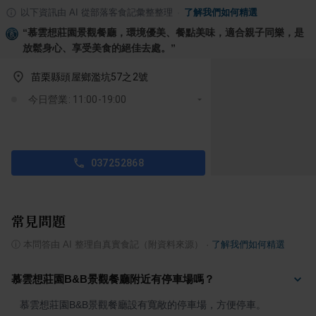
以下資訊由 AI 從部落客食記彙整整理
·
了解我們如何精選
“
慕雲想莊園景觀餐廳，環境優美、餐點美味，適合親子同樂，是
放鬆身心、享受美食的絕佳去處。
”
苗栗縣頭屋鄉濫坑57之2號
今日營業: 11:00-19:00
037252868
常見問題
ⓘ
本問答由 AI 整理自真實食記（附資料來源）
·
了解我們如何精選
慕雲想莊園B&B景觀餐廳附近有停車場嗎？
慕雲想莊園B&B景觀餐廳設有寬敞的停車場，方便停車。