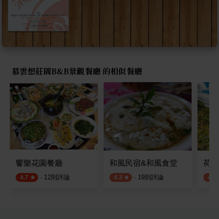
慕雲想莊園B&B景觀餐廳 的相似餐廳
饗樂花園餐廳
和風民宿&和風食堂
荷塘
·
12
則評論
·
19
則評論
4.7
4.3
4.3