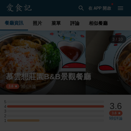
在 APP 開啟
餐廳資訊
照片
菜單
評論
相似餐廳
3
/
10
慕雲想莊園B&B景觀餐廳
9
則評論
·
3.6
5
3.6
5 星：0 則評論
4
4 星：3 則評論
3
3 星：0 則評論
3.6
2
2 星：0 則評論
9
則評論
1
1 星：1 則評論