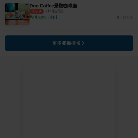
Doo Coffee景觀咖啡廳
（
11
則評論）
4.0
均消 $
200
・
咖啡
4.12公里
更多餐廳排名