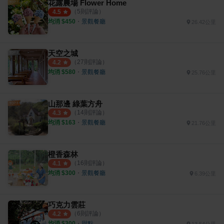
花露農場 Flower Home
（
5
則評論）
4.5
均消 $
450
・
景觀餐廳
26.42公里
天空之城
（
27
則評論）
4.2
均消 $
580
・
景觀餐廳
25.76公里
山那邊 綠葉方舟
（
14
則評論）
4.3
均消 $
163
・
景觀餐廳
21.76公里
橙香森林
（
16
則評論）
4.1
均消 $
300
・
景觀餐廳
6.39公里
巧克力雲莊
（
6
則評論）
4.2
均消 $
300
・
甜點
13.54公里