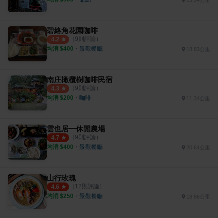
碧絡角花園咖啡
（
9
則評論）
4.2
均消 $
400
・
景觀餐廳
18.83公里
南庄橄欖樹咖啡民宿
（
9
則評論）
4.3
均消 $
200
・
咖啡
11.34公里
雲也居一休閒農場
（
9
則評論）
4.7
均消 $
400
・
景觀餐廳
20.64公里
山行玫瑰
（
12
則評論）
4.6
均消 $
250
・
景觀餐廳
18.86公里