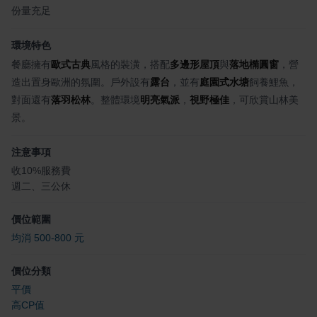
份量充足
環境特色
餐廳擁有
歐式古典
風格的裝潢，搭配
多邊形屋頂
與
落地橢圓窗
，營
造出置身歐洲的氛圍。戶外設有
露台
，並有
庭園式水塘
飼養鯉魚，
對面還有
落羽松林
。整體環境
明亮氣派
，
視野極佳
，可欣賞山林美
景。
注意事項
收10%服務費
週二、三公休
價位範圍
均消 500-800 元
價位分類
平價
高CP值