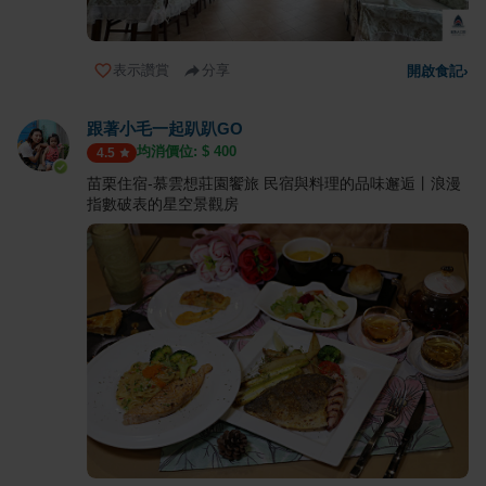
表示讚賞
分享
開啟食記
›
跟著小毛一起趴趴GO
均消價位: $
400
4.5
苗栗住宿-慕雲想莊園饗旅 民宿與料理的品味邂逅丨浪漫
指數破表的星空景觀房