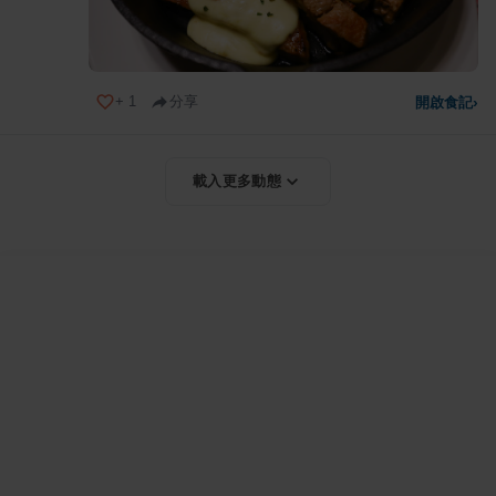
+
1
分享
開啟食記
›
載入更多動態