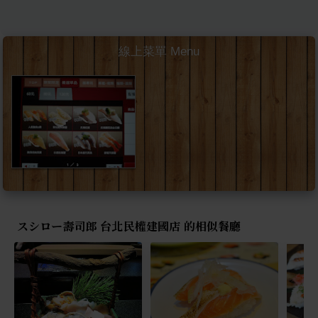
線上菜單 Menu
スシロー壽司郎 台北民權建國店 的相似餐廳