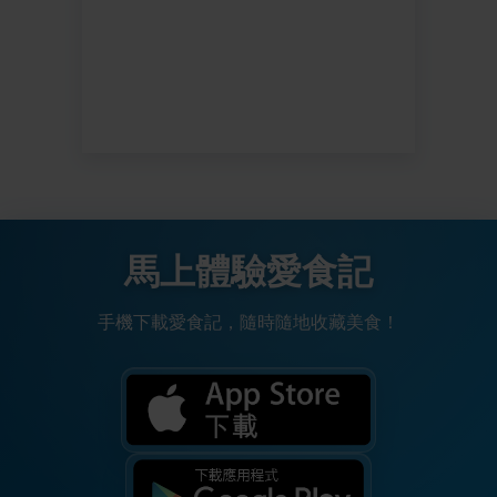
馬上體驗愛食記
手機下載愛食記，隨時隨地收藏美食！