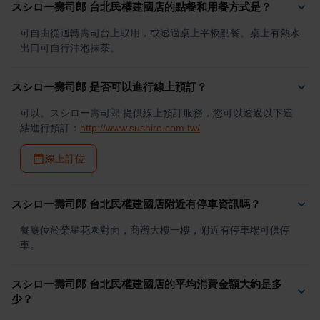
スシロー壽司郎 台北民權建國店的點餐和用餐方式是？
可自由從迴轉壽司台上取用，或透過桌上平板點餐。桌上有熱水
出口可自行沖泡抹茶。
スシロー壽司郎 是否可以進行線上預訂？
可以。スシロー壽司郎 提供線上預訂服務，您可以透過以下連
結進行預訂：
http://www.sushiro.com.tw/
線上訂位
スシロー壽司郎 台北民權建國店附近有停車資訊嗎？
餐廳位於榮星花園對面，商辦大樓一樓，附近有停車場可供停
車。
スシロー壽司郎 台北民權建國店的平均消費金額大約是多
少？