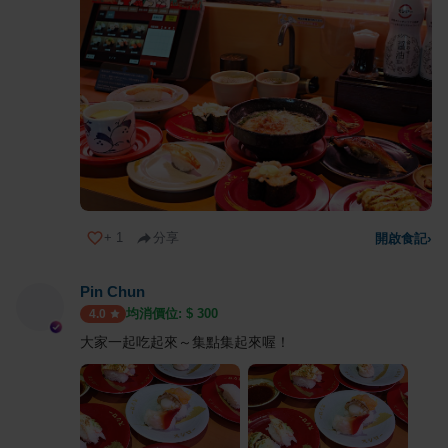
+
1
分享
開啟食記
›
Pin Chun
均消價位: $
300
4.0
大家一起吃起來～集點集起來喔！