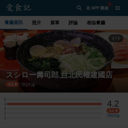
在 APP 開啟
餐廳資訊
照片
菜單
評論
相似餐廳
4
/
5
スシロー壽司郎 台北民權建國店
7
則評論
·
4.2
5
4.2
5 星：0 則評論
4
4 星：2 則評論
3
3 星：0 則評論
4.2
2
2 星：0 則評論
7
則評論
1
1 星：0 則評論