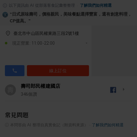
以下資訊由 AI 從部落客食記彙整整理
·
了解我們如何精選
“
日式原味壽司，價格親民，美味餐點選擇豐富，還有創意料理，
CP值高。
”
臺北市中山區民權東路三段2號1樓
現正營業: 11:00-22:00
線上訂位
壽司郎民權建國店
壽
346
個讚
常見問題
ⓘ
本問答由 AI 整理自真實食記（附資料來源）
·
了解我們如何精選