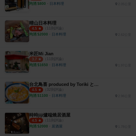
均消 $
800
・
日本料理
2.05公里
晴山日本料理
（
11
則評論）
4.5
均消 $
2000
・
日本料理
2.62公里
米匠Mi Jian
（
11
則評論）
3.7
均消 $
1650
・
日本料理
1.97公里
台北鳥喜 produced by Toriki とり喜
（
32
則評論）
4.5
均消 $
1100
・
日本料理
2.96公里
時時jiji爐端燒居酒屋
（
11
則評論）
4.5
均消 $
2000
・
居酒屋
1.78公里