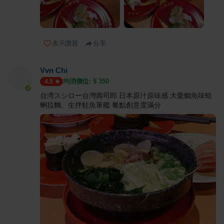
表示讚賞
分享
Vvn Chi
均消價位: $
350
4.5
台湾スシロー台灣壽司郎 日本原汁原味感 大愛鯛魚味蛤
蜊拉麵、生拌鮭魚軍艦 餐點創意度滿分