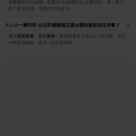
每盤壽司40元起跳，紅盤40元/銀盤60元/金盤80元。有一家人
點了將近30盤，買單約1200多元。
スシロー壽司郎 台北民權建國店適合哪些族群前往用餐？
適合
家庭聚餐
、
朋友聚會
，座位區最多可作6人一起同樂，座位
中間有高隔板，提供一定的私密性。