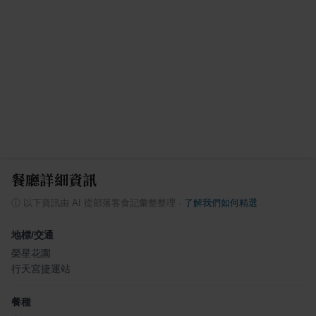
餐廳詳細資訊
ⓘ
以下資訊由 AI 從部落客食記彙整整理
·
了解我們如何精選
地標/交通
榮星花園
行天宮捷運站
餐種