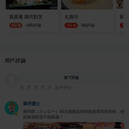
真真庵 壽司割烹
丸壽司
朝鑫
·
18
則評論
·
8
則評論
4.2
4.5
5.0
用戶評論
留下評論
給予評分
爆肝護士
壽司郎（スシロー）40元就能品味到板前壽司的美味，但
副食甜點也不能錯過！