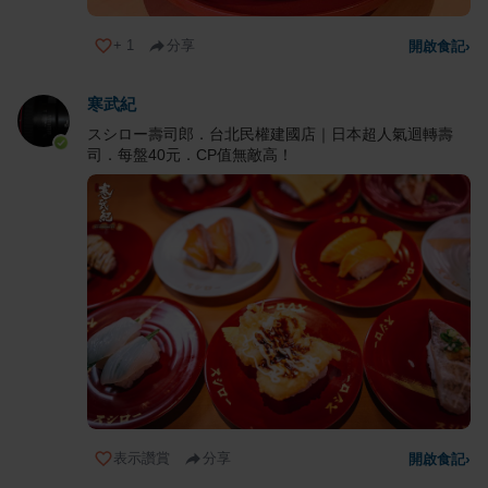
+
1
分享
開啟食記
›
寒武紀
スシロー壽司郎．台北民權建國店｜日本超人氣迴轉壽
司．每盤40元．CP值無敵高！
表示讚賞
分享
開啟食記
›