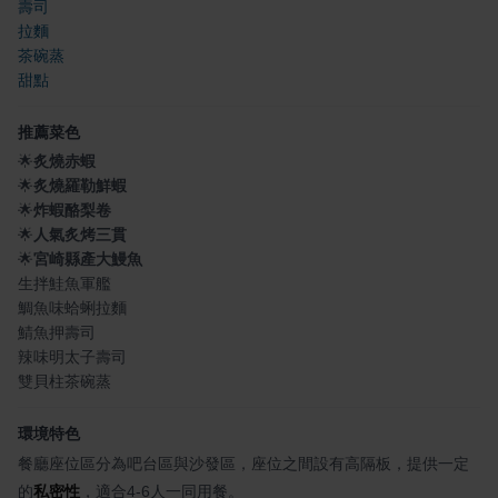
壽司
拉麵
茶碗蒸
甜點
推薦菜色
🌟
炙燒赤蝦
🌟
炙燒羅勒鮮蝦
🌟
炸蝦酪梨卷
🌟
人氣炙烤三貫
🌟
宮崎縣產大鰻魚
生拌鮭魚軍艦
鯛魚味蛤蜊拉麵
鯖魚押壽司
辣味明太子壽司
雙貝柱茶碗蒸
環境特色
餐廳座位區分為吧台區與沙發區，座位之間設有高隔板，提供一定
的
私密性
，適合4-6人一同用餐。