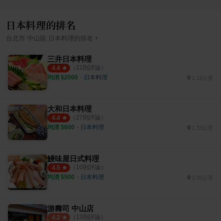
日本料理的排名
›
台北市
中山區
日本料理
的排名
三井日本料理
（
22
則評論）
4.4
均消 $
2000
・
日本料理
1.12公里
大和日本料理
（
27
則評論）
4.4
均消 $
600
・
日本料理
1.33公里
鰻味屋日式料理
（
10
則評論）
4.5
均消 $
500
・
日本料理
2.05公里
游壽司 中山店
（
13
則評論）
4.2