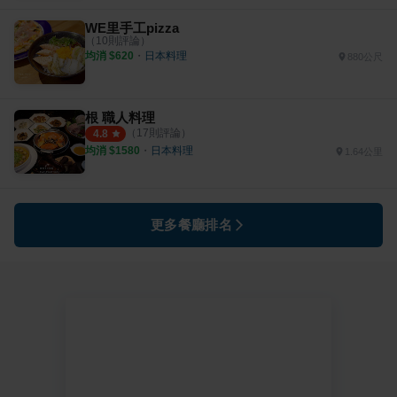
WE里手工pizza
（
10
則評論）
均消 $
620
・
日本料理
880公尺
根 職人料理
（
17
則評論）
4.8
均消 $
1580
・
日本料理
1.64公里
更多餐廳排名