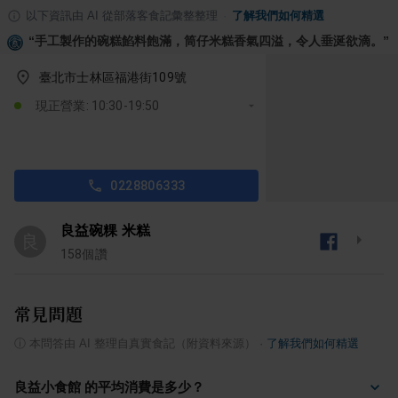
以下資訊由 AI 從部落客食記彙整整理
·
了解我們如何精選
“
手工製作的碗糕餡料飽滿，筒仔米糕香氣四溢，令人垂涎欲滴。
”
臺北市士林區福港街109號
現正營業: 10:30-19:50
0228806333
良益碗粿 米糕
良
158
個讚
常見問題
ⓘ
本問答由 AI 整理自真實食記（附資料來源）
·
了解我們如何精選
良益小食館 的平均消費是多少？