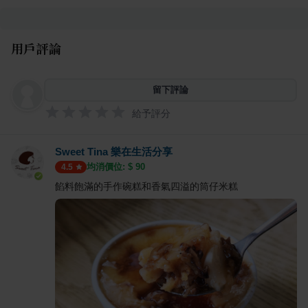
用戶評論
留下評論
給予評分
Sweet Tina 樂在生活分享
均消價位: $
90
4.5
餡料飽滿的手作碗糕和香氣四溢的筒仔米糕