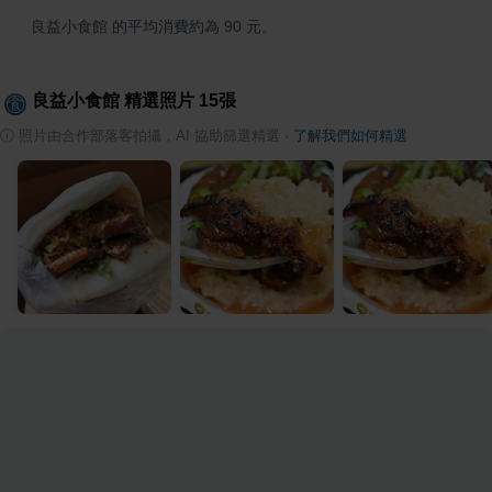
良益小食館 的平均消費約為 90 元。
良益小食館
精選照片
15
張
ⓘ
照片由合作部落客拍攝，AI 協助篩選精選
·
了解我們如何精選