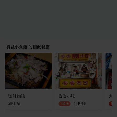
良益小食館 的相似餐廳
咖啡物語
香香小吃
大橋
2
則評論
·
4
則評論
4.0
5.0