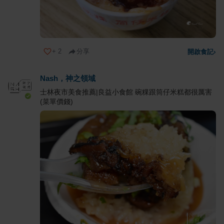
+
2
分享
開啟食記
›
Nash，神之領域
士林夜市美食推薦|良益小食館 碗粿跟筒仔米糕都很厲害
(菜單價錢)