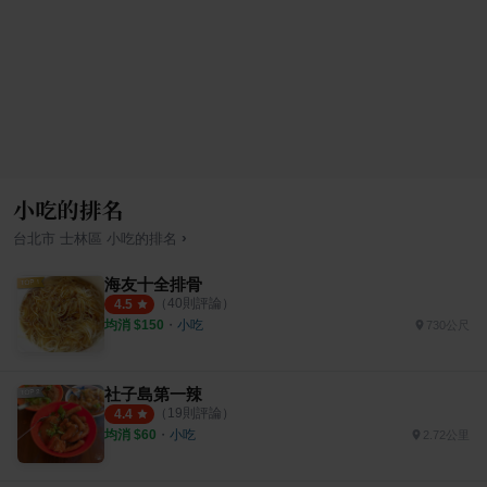
小吃的排名
›
台北市
士林區
小吃
的排名
海友十全排骨
（
40
則評論）
4.5
均消 $
150
・
小吃
730公尺
社子島第一辣
（
19
則評論）
4.4
均消 $
60
・
小吃
2.72公里