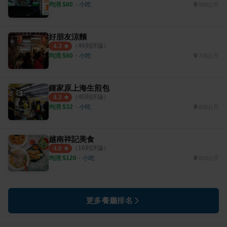
均消 $
80
・
小吃
909公尺
好朋友涼麵
（
46
則評論）
4.3
均消 $
80
・
小吃
745公尺
鍾家原上海生煎包
（
40
則評論）
4.3
均消 $
32
・
小吃
830公尺
越南祥記美食
（
16
則評論）
4.0
均消 $
120
・
小吃
818公尺
更多餐廳排名