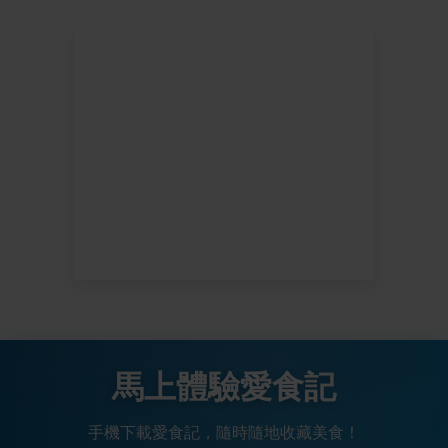
馬上體驗愛食記
手機下載愛食記，隨時隨地收藏美食！