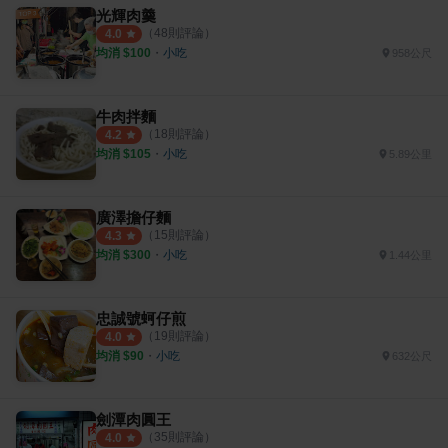
光輝肉羹
（
48
則評論）
4.0
均消 $
100
・
小吃
958公尺
牛肉拌麵
（
18
則評論）
4.2
均消 $
105
・
小吃
5.89公里
廣澤擔仔麵
（
15
則評論）
4.3
均消 $
300
・
小吃
1.44公里
忠誠號蚵仔煎
（
19
則評論）
4.0
均消 $
90
・
小吃
632公尺
劍潭肉圓王
（
35
則評論）
4.0