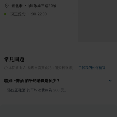
臺北市中山區敬業三路20號
現正營業: 11:00-22:00
常見問題
ⓘ
本問答由 AI 整理自真實食記（附資料來源）
·
了解我們如何精選
駱姐正雞酒 的平均消費是多少？
駱姐正雞酒 的平均消費約為 200 元。