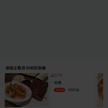
駱姐正雞酒 的相似餐廳
明粵
·
4
則評論
4.5