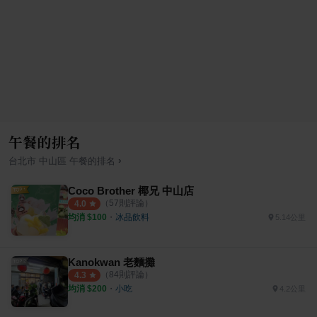
午餐的排名
›
台北市
中山區
午餐
的排名
Coco Brother 椰兄 中山店
（
57
則評論）
4.0
均消 $
100
・
冰品飲料
5.14公里
Kanokwan 老麵攤
（
84
則評論）
4.3
均消 $
200
・
小吃
4.2公里