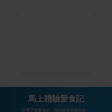
馬上體驗愛食記
手機下載愛食記，隨時隨地收藏美食！