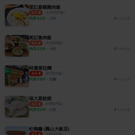
梁記嘉義雞肉飯
（
136
則評論）
3.7
均消 $
120
・
小吃
4.52公里
黃記魯肉飯
（
81
則評論）
4.2
均消 $
150
・
小吃
3.98公里
特濃屋拉麵
（
91
則評論）
4.4
均消 $
320
・
拉麵
4.34公里
福大蒸餃館
（
69
則評論）
4.2
均消 $
110
・
小吃
5.03公里
松鶴廳 (圓山大飯店)
（
18
則評論）
4.5