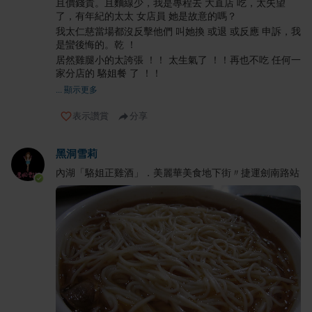
且價錢貴。且麵線少，我是專程去 大直店 吃，太失望
了，有年紀的太太 女店員 她是故意的嗎？
我太仁慈當場都沒反擊他們 叫她換 或退 或反應 申訴，我
是蠻後悔的。乾 ！
居然雞腿小的太誇張 ！！ 太生氣了 ！！再也不吃 任何一
家分店的 駱姐餐 了 ！！
... 顯示更多
表示讚賞
分享
黑洞雪莉
內湖「駱姐正雞酒」．美麗華美食地下街〃捷運劍南路站