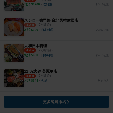
均消 $
1700
・
吃到飽
3.17公里
スシロー壽司郎 台北民權建國店
（
7
則評論）
4.2
均消 $
300
・
日本料理
3.07公里
大和日本料理
（
27
則評論）
4.4
均消 $
600
・
日本料理
4.16公里
22:02火鍋 美麗華店
（
5
則評論）
5.0
均消 $
344
・
火鍋
44公尺
更多餐廳排名