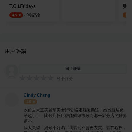
T.G.I.Fridays
莫凡
·
9
則評論
4.5
3.2
用戶評論
留下評論
給予評分
Cindy Cheng
1.0
以前去大直美麗華美食街吃 駱姐雞腿麵線，她雞腿居然
給超小ㄓ，比分店駱姐雞腿麵線市政府那一家分店的雞腿
還小。
我太失望，湯頭不好喝，我氣到不會再去買。氣在心裡，