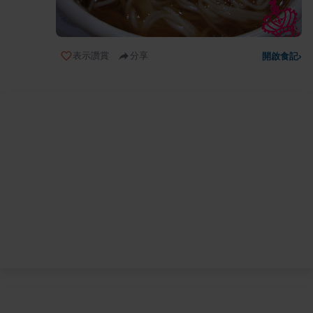
表示讚賞
分享
開啟食記
›