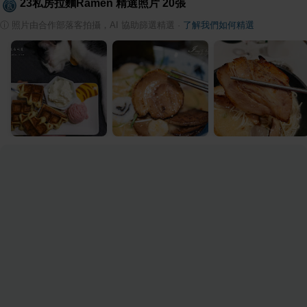
23私房拉麵Ramen
精選照片
20
張
ⓘ
照片由合作部落客拍攝，AI 協助篩選精選
·
了解我們如何精選