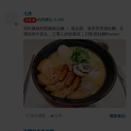
七井
均消價位: $
290
5.0
預約審核制隱藏版拉麵 ！ 邊品酒、邊享受滑溜拉麵、Q
彈的和牛貢丸，三重人的好鄰居｜23私房拉麵Ramen
表示讚賞
分享
開啟食記
›