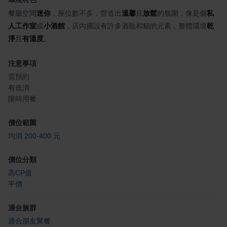
餐廳空間
迷你
，座位數不多，營造出
溫馨
且
放鬆
的氛圍，像是個
私
人工作室
或
小酒館
，店內擺設有許多酒瓶和貓的元素，整體環境
乾
淨
且
有溫度
。
注意事項
需預約
有低消
限時用餐
價位範圍
均消 200-400 元
價位分類
高CP值
平價
適合族群
適合朋友聚餐