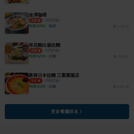
金澤咖哩
（
6
則評論）
3.8
均消 $
250
・
咖哩
2.14公里
幸花雞白湯拉麵
（
5
則評論）
3.9
均消 $
210
・
拉麵
2.12公里
豚將日本拉麵 三重重陽店
（
5
則評論）
5.0
均消 $
100
・
拉麵
2.09公里
更多餐廳排名