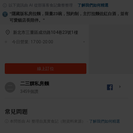
以下資訊由 AI 從部落客食記彙整整理
·
了解我們如何精選
“
隱藏版私房拉麵，限量23碗，預約制，主打拉麵佐紅白酒，並有
可愛貓店長陪伴。
”
新北市三重區成功路104巷23號1樓
今日營業: 17:00-20:00
線上訂位
二三饌私房麵
二
3459
個讚
常見問題
ⓘ
本問答由 AI 整理自真實食記（附資料來源）
·
了解我們如何精選