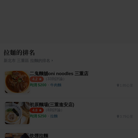
拉麵的排名
›
新北市
三重區
拉麵
的排名
二鬼麵舖oni noodles 三重店
（
33
則評論）
4.2
均消 $
200
・
牛肉麵
1.85公里
初原麵場(三重進安店)
（
8
則評論）
4.8
均消 $
250
・
拉麵
3.79公里
炊煙拉麵