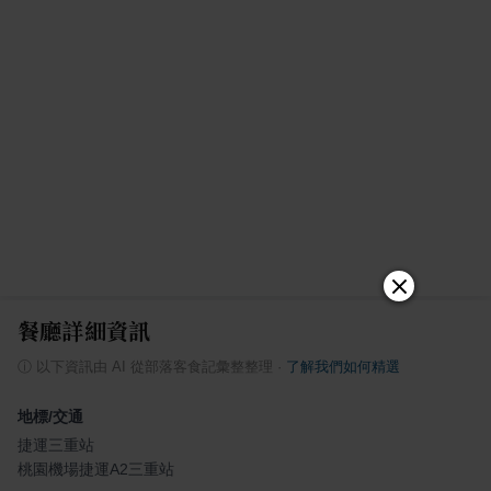
餐廳詳細資訊
ⓘ
以下資訊由 AI 從部落客食記彙整整理
·
了解我們如何精選
地標/交通
捷運三重站
桃園機場捷運A2三重站