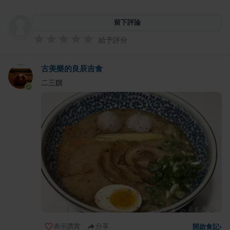
留下評論
給予評分
古美樂的良辰吉食
二三饌
表示讚賞
分享
開啟食記
›