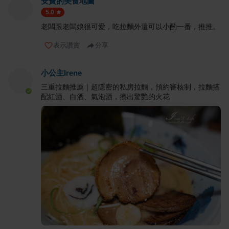
安寶的美食地圖
5.0
老闆跟老闆娘很可愛，吃拉麵外還可以小酌一番，推推。
表示讚賞
分享
小公主Irene
三重拉麵推薦｜超隱密的私房拉麵，預約審核制，拉麵搭
配紅酒、白酒、氣泡酒，擦出驚艷的火花