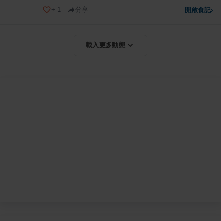
+
1
分享
開啟食記
›
載入更多動態