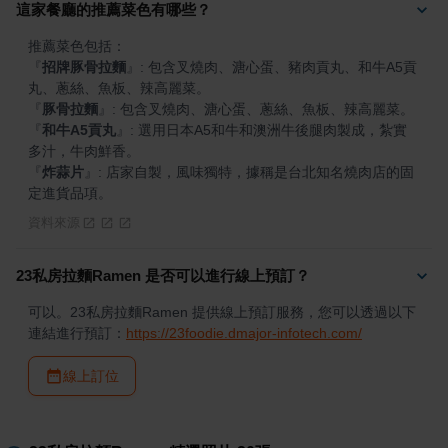
這家餐廳的推薦菜色有哪些？
『
招牌豚骨拉麵
』
: 包含叉燒肉、溏心蛋、豬肉貢丸、和牛A5貢
『
豚骨拉麵
』
『
和牛A5貢丸
』
: 選用日本A5和牛和澳洲牛後腿肉製成，紮實
『
炸蒜片
』
: 店家自製，風味獨特，據稱是台北知名燒肉店的固
定進貨品項。
資料來源
23私房拉麵Ramen 是否可以進行線上預訂？
可以。23私房拉麵Ramen 提供線上預訂服務，您可以透過以下
連結進行預訂：
https://23foodie.dmajor-infotech.com/
線上訂位