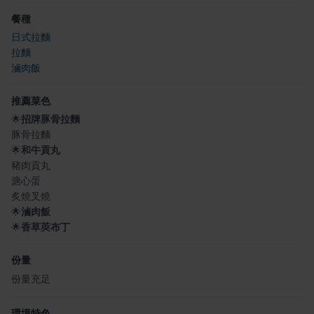
餐種
日式拉麵
拉麵
滷肉飯
推薦菜色
🌟
招牌豚骨拉麵
豚骨拉麵
🌟
和牛貢丸
豬肉貢丸
溏心蛋
炙燒叉燒
🌟
滷肉飯
🌟
香草莢布丁
份量
份量充足
環境特色