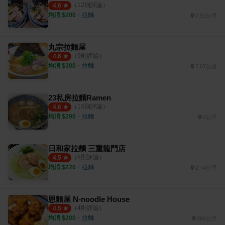
（
12
則評論）
4.6
均消 $
200
・
拉麵
2.52公里
丸宗拉麵屋
（
9
則評論）
4.6
均消 $
300
・
拉麵
2.67公里
23私房拉麵Ramen
（
14
則評論）
4.6
均消 $
290
・
拉麵
0公尺
日和家拉麵 三重龍門店
（
5
則評論）
4.5
均消 $
220
・
拉麵
2.74公里
恩麵屋 N-noodle House
（
4
則評論）
4.5
均消 $
200
・
拉麵
860公尺