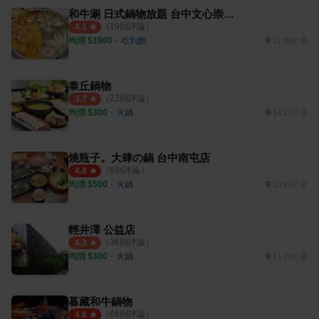
和牛涮 日式鍋物放題 台中文心崇德店
（
19
則評論）
4.1
均消 $
1000
・
吃到飽
12.84公里
泰丘鍋物
（
23
則評論）
3.7
均消 $
300
・
火鍋
14.27公里
燒瓶子。大肆の鍋 台中南屯店
（
6
則評論）
4.8
均消 $
500
・
火鍋
10.93公里
輕井澤 公益店
（
36
則評論）
4.3
均消 $
300
・
火鍋
11.78公里
暮藏和牛鍋物
（
66
則評論）
4.6