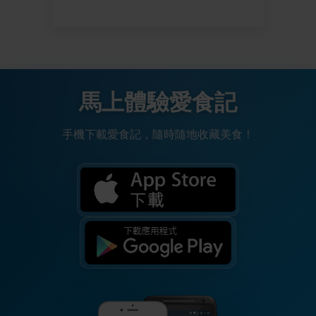
馬上體驗愛食記
手機下載愛食記，隨時隨地收藏美食！