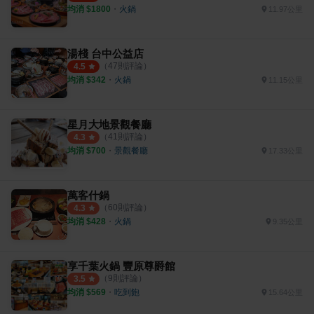
均消 $
1800
・
火鍋
11.97公里
湯棧 台中公益店
（
47
則評論）
4.5
均消 $
342
・
火鍋
11.15公里
星月大地景觀餐廳
（
41
則評論）
4.3
均消 $
700
・
景觀餐廳
17.33公里
萬客什鍋
（
60
則評論）
4.3
均消 $
428
・
火鍋
9.35公里
享千葉火鍋 豐原尊爵館
（
9
則評論）
3.5
均消 $
569
・
吃到飽
15.64公里