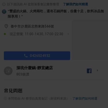
以下資訊由 AI 從部落客食記彙整整理
·
了解我們如何精選
“
豐盛的火鍋、火烤兩吃，還有石鍋拌飯，份量十足，飲料冰品無
限享用！
”
臺中市沙鹿區北勢東路566號
現正營業: 11:00-14:30, 17:00-22:30
0426524932
深坑什麼鍋-靜宜總店
深
803
個讚
常見問題
ⓘ
本問答由 AI 整理自真實食記（附資料來源）
·
了解我們如何精選