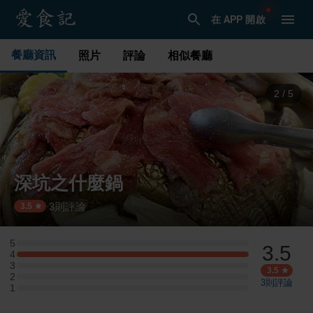
在 APP 開啟
餐廳資訊
照片
評論
相似餐廳
3
/
5
深坑之什麼鍋
3
則評論
·
3.5
5
3.5
5 星：0 則評論
4
4 星：1 則評論
3
3 星：0 則評論
3.5
2
2 星：0 則評論
3
則評論
1
1 星：0 則評論