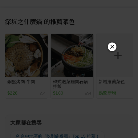
深坑之什麼鍋
的推薦菜色
銅盤烤肉-牛肉
韓式泡菜雞肉石鍋
新增推薦菜色
拌飯
$228
$160
點擊新增
4
4
大家都在搜尋
🔎 台中地區的『吃到飽餐廳』Top 15 推薦！