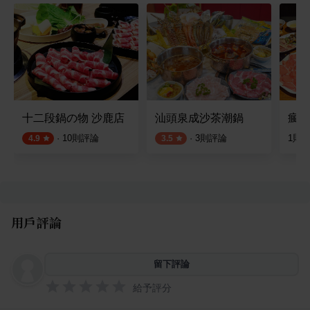
十二段鍋の物 沙鹿店
汕頭泉成沙茶潮鍋
瘋鍋
·
10
則評論
·
3
則評論
1
則
4.9
3.5
用戶評論
留下評論
給予評分