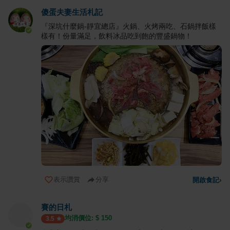
傻蛋夫妻生活札記
『深坑什麼鍋-靜宜總店』火鍋、火烤兩吃、石鍋拌飯樣
樣有！份量滿足，飲料冰品吃到飽的豐盛鍋物！
表示讚賞
分享
開啟食記
›
賽的日札
均消價位: $
150
3.5