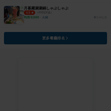
月暮藏涮涮鍋しゃぶしゃぶ
（
49
則評論）
4.5
均消 $
1000
・
火鍋
9.49公里
更多餐廳排名