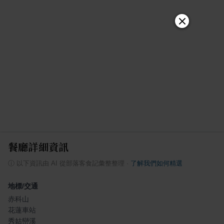
餐廳詳細資訊
ⓘ
以下資訊由 AI 從部落客食記彙整整理
·
了解我們如何精選
地標/交通
赤科山
花蓮車站
秀姑巒溪