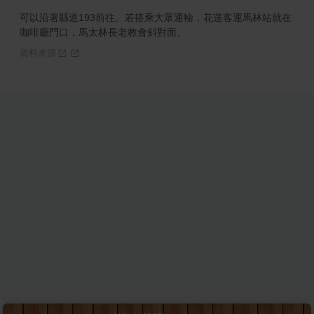
可以沿著縣道193前往。若搭乘大眾運輸，花蓮客運馬林站就在
咖啡廳門口，馬太林長老教會斜對面。
資料來源