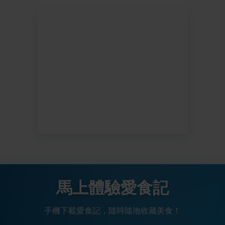
馬上體驗愛食記
手機下載愛食記，隨時隨地收藏美食！