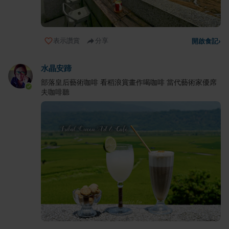
表示讚賞
分享
開啟食記
›
水晶安蹄
部落皇后藝術咖啡 看稻浪賞畫作喝咖啡 當代藝術家優席
夫咖啡聽