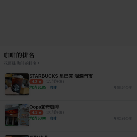
咖啡的排名
›
花蓮縣
咖啡
的排名
STARBUCKS 星巴克 洄瀾門市
（
15
則評論）
4.2
均消 $
185
・
咖啡
58.54公里
Oops驚奇咖啡
（
26
則評論）
4.1
均消 $
300
・
咖啡
62.91公里