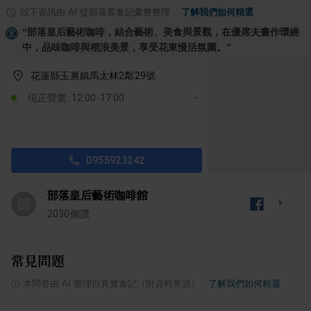
以下資訊由 AI 從部落客食記彙整整理
·
了解我們如何精選
“
部落皇后藝術咖啡，結合藝術、美食與景觀，在優席夫畫作環繞
中，品味咖啡與稻浪美景，享受花東慢活氛圍。
”
花蓮縣玉裏鎮馬太林2鄰29號
現正營業: 12:00-17:00
0955923242
部落皇后藝術咖啡館
部
2030
個讚
常見問題
ⓘ
本問答由 AI 整理自真實食記（附資料來源）
·
了解我們如何精選