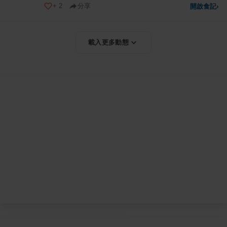
+
2
分享
開啟食記
›
載入更多動態