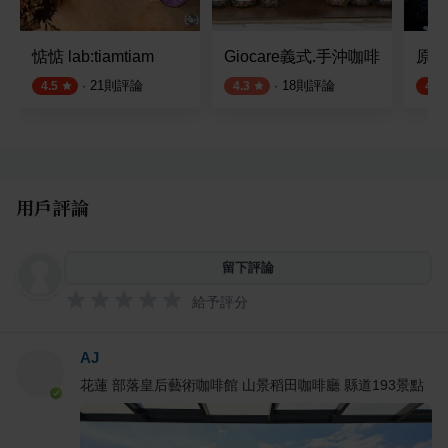
惦惦 lab:tiamtiam
Giocare義式.手沖咖啡
原野
·
21
則評論
·
18
則評論
4.5
4.3
4.4
用戶評論
留下評論
給予評分
AJ
花蓮 部落皇后藝術咖啡館 山景稻田咖啡廳 縣道193景點