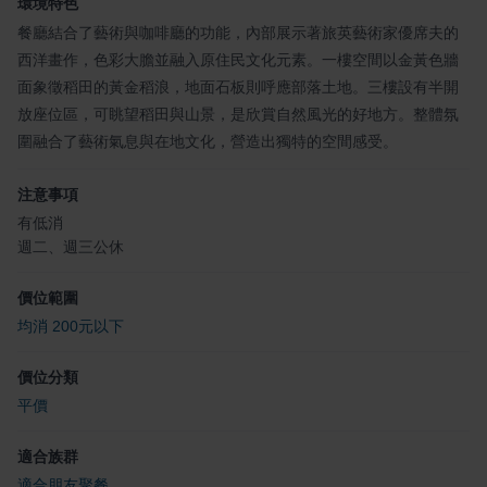
環境特色
餐廳結合了藝術與咖啡廳的功能，內部展示著旅英藝術家優席夫的
西洋畫作，色彩大膽並融入原住民文化元素。一樓空間以金黃色牆
面象徵稻田的黃金稻浪，地面石板則呼應部落土地。三樓設有半開
放座位區，可眺望稻田與山景，是欣賞自然風光的好地方。整體氛
圍融合了藝術氣息與在地文化，營造出獨特的空間感受。
注意事項
有低消
週二、週三公休
價位範圍
均消 200元以下
價位分類
平價
適合族群
適合朋友聚餐