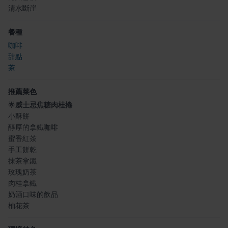
清水斷崖
餐種
咖啡
甜點
茶
推薦菜色
🌟
威士忌焦糖肉桂捲
小酥餅
醇厚的拿鐵咖啡
蜜香紅茶
手工餅乾
抹茶拿鐵
玫瑰奶茶
肉桂拿鐵
奶酒口味的飲品
柚花茶