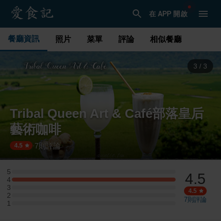
在 APP 開啟
餐廳資訊
照片
菜單
評論
相似餐廳
1
/
3
Tribal Queen Art & Café部落皇后
藝術咖啡
7
則評論
·
4.5
5
4.5
5 星：0 則評論
4
4 星：1 則評論
3
3 星：0 則評論
4.5
2
2 星：0 則評論
7
則評論
1
1 星：0 則評論