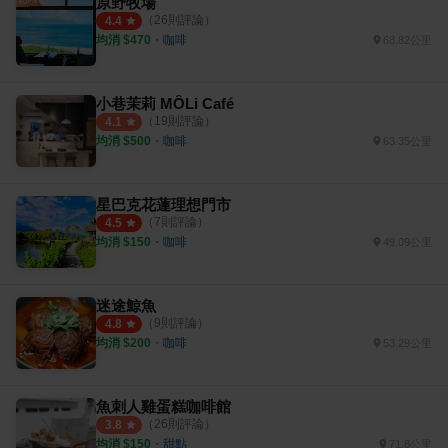
原野牧場
（
26
則評論）
4.4
均消 $
470
・
咖啡
68.82公里
小巷茉莉 MÔLi Café
（
19
則評論）
4.1
均消 $
500
・
咖啡
63.35公里
星巴克花蓮理想門市
（
7
則評論）
4.5
均消 $
150
・
咖啡
49.09公里
迷途鯨魚
（
9
則評論）
4.8
均消 $
200
・
咖啡
53.29公里
魚刺人雞蛋糕咖啡館
（
26
則評論）
3.8
均消 $
150
・
甜點
71.8公里