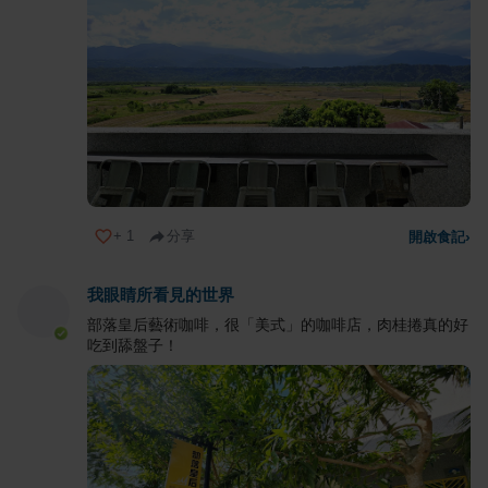
+
1
分享
開啟食記
›
我眼睛所看見的世界
部落皇后藝術咖啡，很「美式」的咖啡店，肉桂捲真的好
吃到舔盤子！