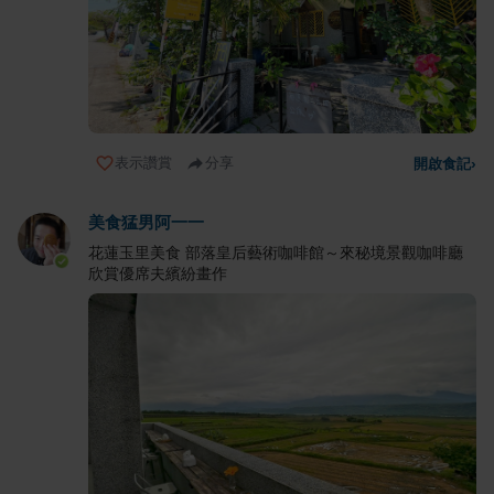
表示讚賞
分享
開啟食記
›
美食猛男阿一一
花蓮玉里美食 部落皇后藝術咖啡館～來秘境景觀咖啡廳
欣賞優席夫繽紛畫作