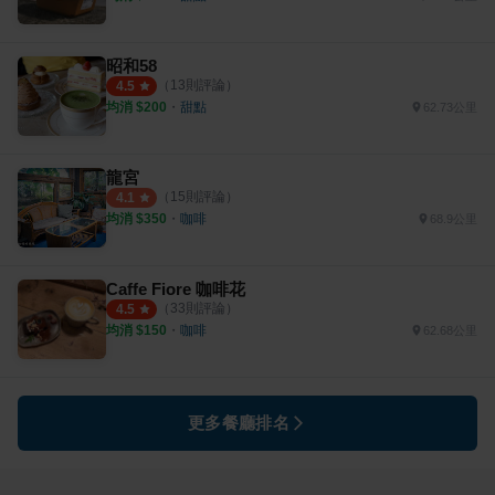
昭和58
（
13
則評論）
4.5
均消 $
200
・
甜點
62.73公里
龍宮
（
15
則評論）
4.1
均消 $
350
・
咖啡
68.9公里
Caffe Fiore 咖啡花
（
33
則評論）
4.5
均消 $
150
・
咖啡
62.68公里
更多餐廳排名