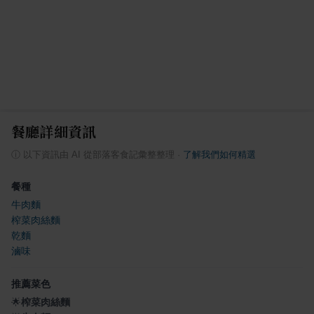
餐廳詳細資訊
ⓘ
以下資訊由 AI 從部落客食記彙整整理
·
了解我們如何精選
餐種
牛肉麵
榨菜肉絲麵
乾麵
滷味
推薦菜色
🌟
榨菜肉絲麵