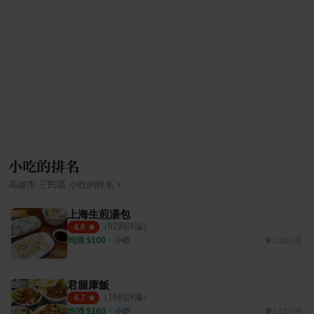
小吃的排名
›
高雄市
三民區
小吃
的排名
上海生煎湯包
（
92
則評論）
4.6
均消 $
100
・
小吃
2.23公里
君腿庫飯
（
16
則評論）
4.7
均消 $
160
・
小吃
1.13公里