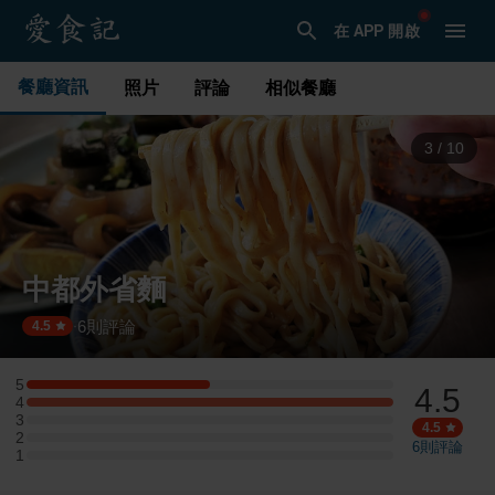
在 APP 開啟
餐廳資訊
照片
評論
相似餐廳
3
/
10
中都外省麵
6
則評論
·
4.5
5
4.5
5 星：1 則評論
4
4 星：2 則評論
3
3 星：0 則評論
4.5
2
2 星：0 則評論
6
則評論
1
1 星：0 則評論