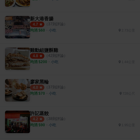
新大港香腸
（
37
則評論）
4.7
均消 $
60
・
小吃
2.73公里
雞動組鹽酥雞
（
42
則評論）
4.8
均消 $
200
・
小吃
1.44公里
廖家黑輪
（
37
則評論）
4.0
均消 $
70
・
小吃
728公尺
許記蒸餃
（
38
則評論）
4.2
均消 $
90
・
小吃
1.95公里