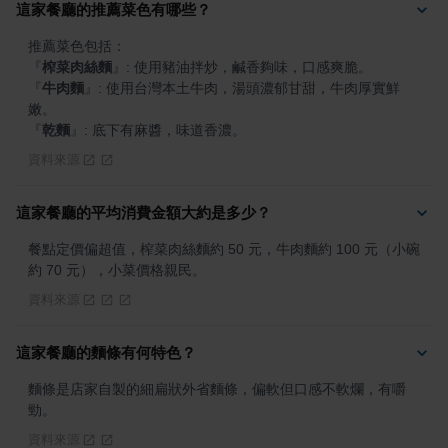
這家餐廳的推薦菜色有哪些？
『
榨菜肉絲麵
』
『
牛肉麵
』
: 使用台灣本土牛肉，湯頭濃郁甘甜，牛肉厚實鮮
『
乾麵
』
: 底下有麻醬，味道香濃。
資料來源
這家餐廳的平均消費金額大約是多少？
餐點定價偏超值，榨菜肉絲麵約 50 元，牛肉麵約 100 元（小碗
約 70 元），小菜價格親民。
資料來源
這家餐廳的麵條有何特色？
麵條是店家自製的細扁狀外省麵條，偏軟但口感不軟爛，有嚼
勁。
資料來源