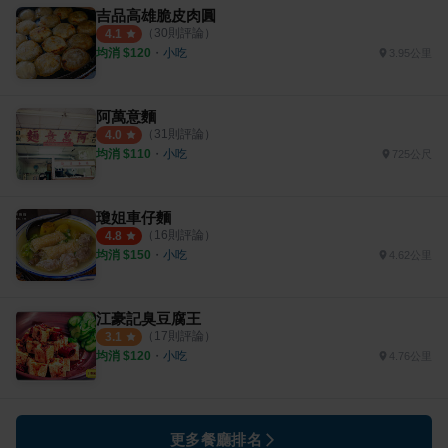
吉品高雄脆皮肉圓
（
30
則評論）
4.1
均消 $
120
・
小吃
3.95公里
阿萬意麵
（
31
則評論）
4.0
均消 $
110
・
小吃
725公尺
瓊姐車仔麵
（
16
則評論）
4.8
均消 $
150
・
小吃
4.62公里
江豪記臭豆腐王
（
17
則評論）
3.1
均消 $
120
・
小吃
4.76公里
更多餐廳排名