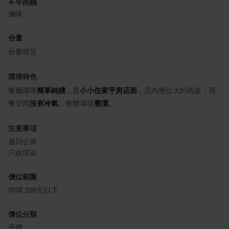
🌟
牛肉麵
滷味
份量
份量很足
環境特色
餐廳環境
簡單純樸
，是
小小住家平房店面
，店內座位大約四桌，用
餐空間
沒有冷氣
，整體環境
整潔
。
注意事項
週日公休
只收現金
價位範圍
均消 200元以下
價位分類
平價