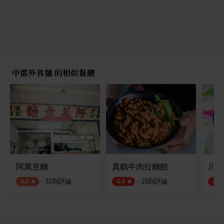
中都外省麵 的相似餐廳
阿萬意麵
真鶴牛肉拉麵館
川味
·
31
則評論
·
15
則評論
4.0
4.4
4.7