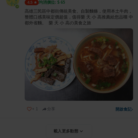
均消價位: $
65
4.5
高雄三民區中都街傳統美食。自製麵條，使用本土牛肉，
整體口感美味定價超值，值得樂 天 小 高推薦給您品嚐 中
都外省麵。 樂 天 小 高の美食之旅
+
1
分享
開啟食記
›
載入更多動態