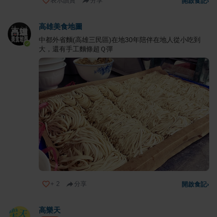
表示讚賞
分享
開啟食記
›
高雄美食地圖
中都外省麵(高雄三民區)在地30年陪伴在地人從小吃到
大，還有手工麵條超Ｑ彈
+
2
分享
開啟食記
›
高樂天