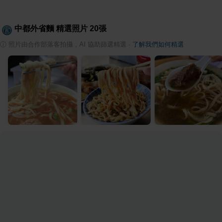
中都外省麵
精選照片
20
張
ⓘ
照片由合作部落客拍攝，AI 協助篩選精選
·
了解我們如何精選