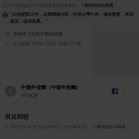
以下資訊由 AI 從部落客食記彙整整理
·
了解我們如何精選
“
在地經營30年，自製麵條Q彈，使用台灣牛肉，價格實惠，美味
超值，值得推薦。
”
高雄市三民區中都街63號
今日營業: 11:00-15:00, 16:00-21:00
中都外省麵（中都牛肉麵）
中
415
個讚
常見問題
ⓘ
本問答由 AI 整理自真實食記（附資料來源）
·
了解我們如何精選