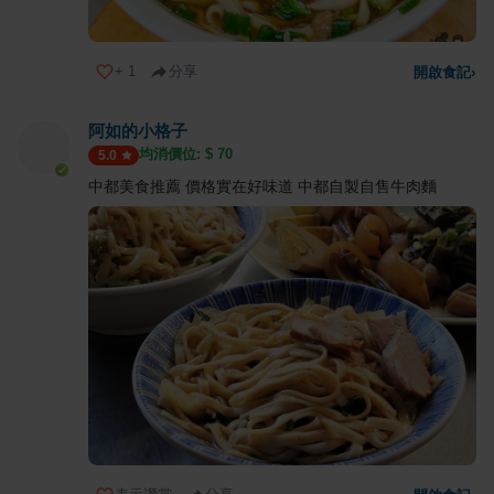
+
1
分享
開啟食記
›
阿如的小格子
均消價位: $
70
5.0
中都美食推薦 價格實在好味道 中都自製自售牛肉麵