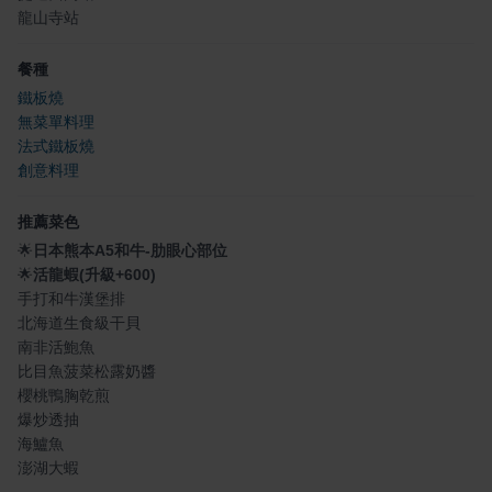
龍山寺站
餐種
鐵板燒
無菜單料理
法式鐵板燒
創意料理
推薦菜色
🌟
日本熊本A5和牛-肋眼心部位
🌟
活龍蝦(升級+600)
手打和牛漢堡排
北海道生食級干貝
南非活鮑魚
比目魚菠菜松露奶醬
櫻桃鴨胸乾煎
爆炒透抽
海鱸魚
澎湖大蝦