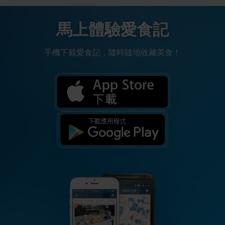
馬上體驗愛食記
手機下載愛食記，隨時隨地收藏美食！