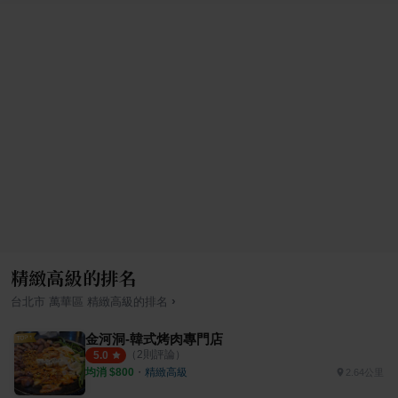
精緻高級的排名
›
台北市
萬華區
精緻高級
的排名
金河洞-韓式烤肉專門店
（
2
則評論）
5.0
均消 $
800
・
精緻高級
2.64公里