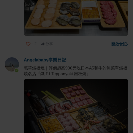
+
2
分享
開啟食記
›
Angelababy享樂日記
萬華鐵板燒｜評價超高990元吃日本A5和牛的無菜單鐵板
燒名店『鐵 F.f Teppanyaki 鐵板燒』