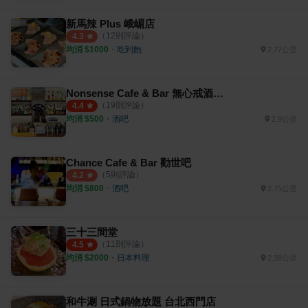
新馬辣 Plus 峨嵋店
（
12
則評論）
4.3
均消 $
1000
・
吃到飽
2.77公里
Nonsense Cafe & Bar 無心戒酒互助會
（
19
則評論）
4.4
均消 $
500
・
酒吧
2.9公里
Chance Cafe & Bar 勸世吧
（
5
則評論）
4.2
均消 $
800
・
酒吧
2.75公里
三十三間堂
（
11
則評論）
4.5
均消 $
2000
・
日本料理
2.38公里
和牛涮 日式鍋物放題 台北西門店