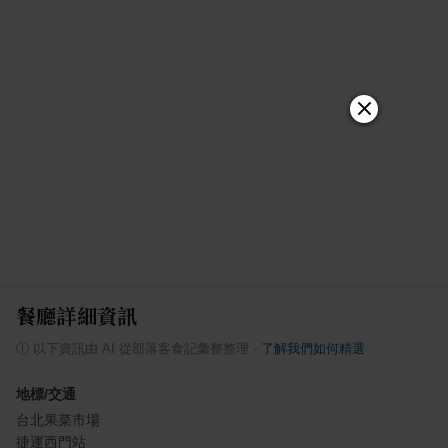
餐廳詳細資訊
ⓘ
以下資訊由 AI 從部落客食記彙整整理
·
了解我們如何精選
地標/交通
台北果菜市場
捷運西門站