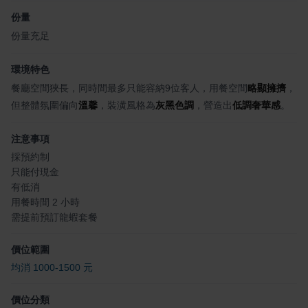
份量
份量充足
環境特色
餐廳空間狹長，同時間最多只能容納9位客人，用餐空間
略顯擁擠
，
但整體氛圍偏向
溫馨
，裝潢風格為
灰黑色調
，營造出
低調奢華感
。
注意事項
採預約制
只能付現金
有低消
用餐時間 2 小時
需提前預訂龍蝦套餐
價位範圍
均消 1000-1500 元
價位分類