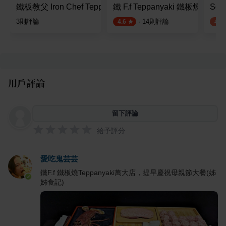
鐵板教父 Iron Chef Teppanyaki
鐵 F.f Teppanyaki 鐵板燒 西門
Sod
3
則評論
·
14
則評論
4.6
4.2
用戶評論
留下評論
給予評分
愛吃鬼芸芸
鐵F.f 鐵板燒Teppanyaki萬大店，提早慶祝母親節大餐(姊
姊食記)