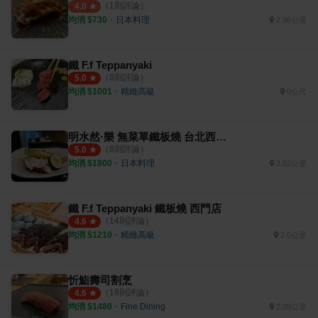
（
1
則評論）
4.0
均消 $
730
・
日本料理
2.98公里
鐵 F.f Teppanyaki
（
8
則評論）
5.0
均消 $
1001
・
精緻高級
0公尺
明水然·樂 無菜單鐵板燒 台北西門町店
（
8
則評論）
5.0
均消 $
1800
・
日本料理
3.02公里
鐵 F.f Teppanyaki 鐵板燒 西門店
（
14
則評論）
4.6
均消 $
1210
・
精緻高級
2.5公里
忻鮨壽司割烹
（
18
則評論）
4.6
均消 $
1480
・
Fine Dining
2.09公里