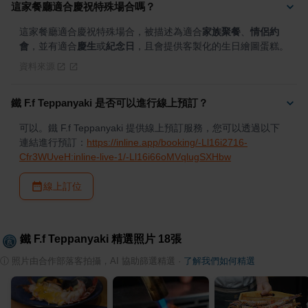
這家餐廳適合慶祝特殊場合嗎？
這家餐廳適合慶祝特殊場合，被描述為適合
家族聚餐
、
情侶約
會
，並有適合
慶生
或
紀念日
，且會提供客製化的生日繪圖蛋糕。
資料來源
鐵 F.f Teppanyaki 是否可以進行線上預訂？
可以。鐵 F.f Teppanyaki 提供線上預訂服務，您可以透過以下
連結進行預訂：
https://inline.app/booking/-Ll16i2716-
Cfr3WUveH:inline-live-1/-Ll16i66oMVqlugSXHbw
線上訂位
鐵 F.f Teppanyaki
精選照片
18
張
ⓘ
照片由合作部落客拍攝，AI 協助篩選精選
·
了解我們如何精選