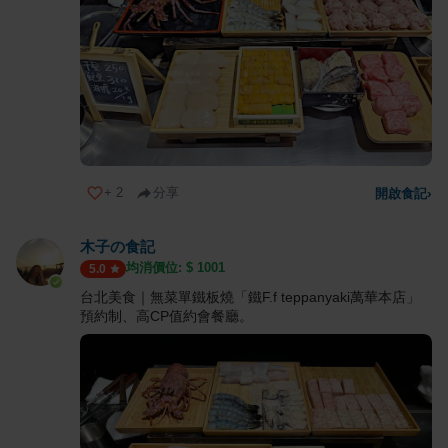
+
2
分享
開啟食記
›
木子の食記
均消價位: $
1001
5.0
台北美食｜無菜單鐵板燒「鐵F.f teppanyaki萬華本店」
預約制、高CP值約會餐廳。