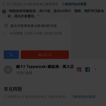
以下資訊由 AI 從部落客食記彙整整理
·
了解我們如何精選
“
精緻無菜單鐵板燒，高CP值，提供A5和牛、龍蝦、鴨肝等頂級食
材，適合約會慶祝。
”
臺北市萬華區萬大路486巷16號
今日營業: 12:00-14:00, 18:00-22:00
線上訂位
鐵 F.f Teppanyaki 鐵板燒 - 萬大店
鐵
10381
個讚
常見問題
ⓘ
本問答由 AI 整理自真實食記（附資料來源）
·
了解我們如何精選