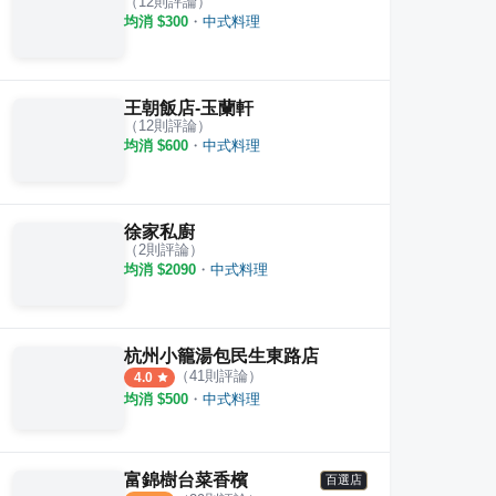
（
12
則評論）
均消 $
300
・
中式料理
王朝飯店-玉蘭軒
（
12
則評論）
均消 $
600
・
中式料理
徐家私廚
（
2
則評論）
均消 $
2090
・
中式料理
杭州小籠湯包民生東路店
（
41
則評論）
4.0
均消 $
500
・
中式料理
富錦樹台菜香檳
百選店