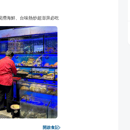
號現撈海鮮、台味熱炒超澎湃必吃
›
開啟食記