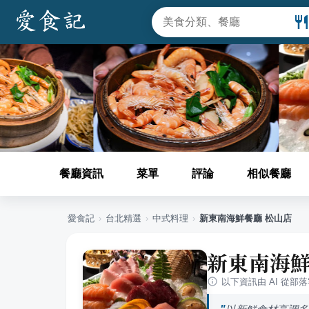
餐廳資訊
菜單
評論
相似餐廳
愛食記
›
台北
精選
›
中式料理
›
新東南海鮮餐廳 松山店
新東南海鮮
以下資訊由 AI 從部