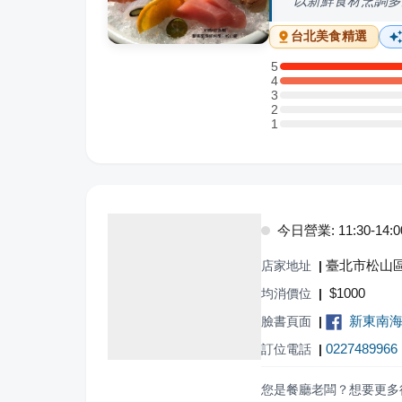
以新鮮食材烹調多
台北
美食精選
5
5 星：5 則評論
4
4 星：4 則評論
3
3 星：0 則評論
2
2 星：0 則評論
1
1 星：0 則評論
今日營業: 11:30-14:00,
臺北市松山區
店家地址
|
$
1000
均消價位
|
新東南
臉書頁面
|
0227489966
訂位電話
|
您是餐廳老闆？想要更多