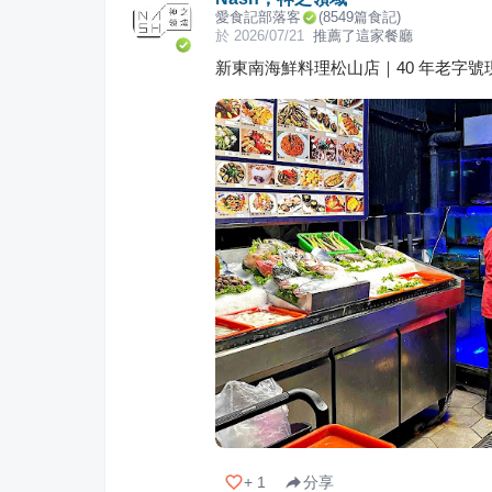
愛食記部落客
(
8549
篇食記)
於
2026/07/21
推薦了這家餐廳
新東南海鮮料理松山店｜40 年老字
+
1
分享