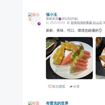
張小玉
紫級會員
(
811
則評論)
於
2021/02/04
在
新東南海鮮餐廳 松山店
新鮮、美味、可口。環境也頗優的👌
表示讚賞
分享
布雷克的世界