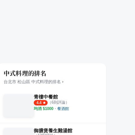
中式料理的排名
台北市
松山區
中式料理
的排名
›
青樓中餐館
（
6
則評論）
4.4
均消 $
1000
・
餐酒館
御膳煲養生雞湯館