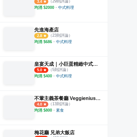
（
29
則評論）
3.4
均消 $
2000
・
中式料理
先進海產店
（
23
則評論）
2.8
均消 $
686
・
中式料理
皇宴天成｜小巨蛋精緻中式料理
（
5
則評論）
5.0
均消 $
400
・
中式料理
不葷主義茶餐廳 Veggienius 台北店
（
13
則評論）
4.0
均消 $
800
・
素食
梅花廳 兄弟大飯店