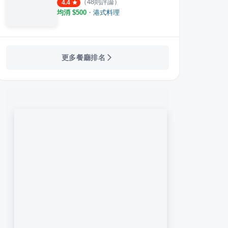
（
48
則評論）
4.4
均消 $
500
・
港式料理
更多餐廳排名