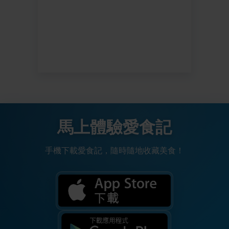
馬上體驗愛食記
手機下載愛食記，隨時隨地收藏美食！