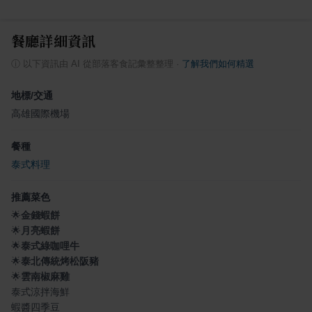
餐廳詳細資訊
ⓘ
以下資訊由 AI 從部落客食記彙整整理
·
了解我們如何精選
地標/交通
高雄國際機場
餐種
泰式料理
推薦菜色
🌟
金錢蝦餅
🌟
月亮蝦餅
🌟
泰式綠咖哩牛
🌟
泰北傳統烤松阪豬
🌟
雲南椒麻雞
泰式涼拌海鮮
蝦醬四季豆