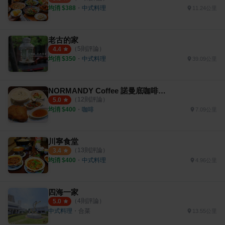
均消 $
388
・
中式料理
11.24公里
老古的家
（
5
則評論）
4.4
均消 $
350
・
中式料理
39.09公里
NORMANDY Coffee 諾曼底咖啡泰式創意料理
（
12
則評論）
5.0
均消 $
400
・
咖啡
7.09公里
川寧食堂
（
13
則評論）
3.4
均消 $
400
・
中式料理
4.96公里
四海一家
（
4
則評論）
5.0
中式料理
・
合菜
13.55公里