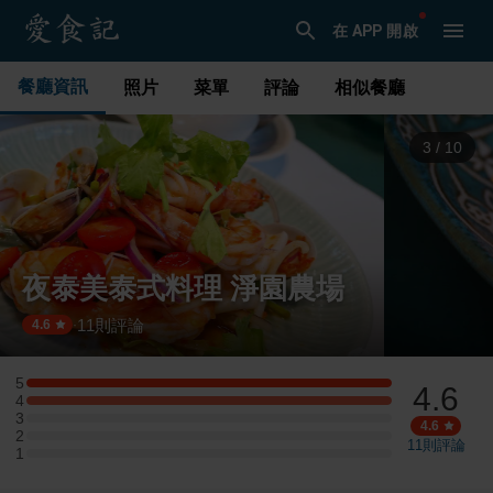
在 APP 開啟
餐廳資訊
照片
菜單
評論
相似餐廳
3
/
10
夜泰美泰式料理 淨園農場
11
則評論
·
4.6
5
4.6
5 星：2 則評論
4
4 星：2 則評論
3
3 星：0 則評論
4.6
2
2 星：0 則評論
11
則評論
1
1 星：0 則評論