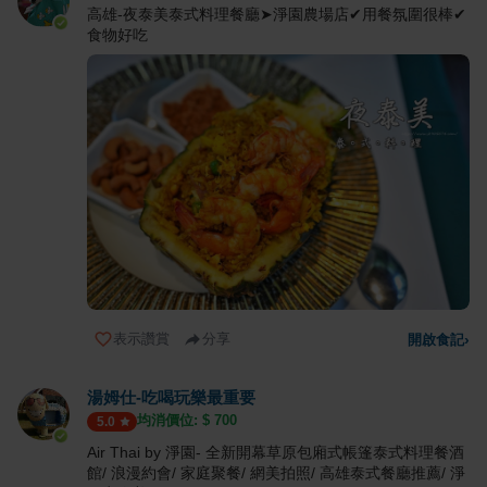
高雄-夜泰美泰式料理餐廳➤淨園農場店✔用餐氛圍很棒✔
食物好吃
表示讚賞
分享
開啟食記
›
湯姆仕-吃喝玩樂最重要
均消價位: $
700
5.0
Air Thai by 淨園- 全新開幕草原包廂式帳篷泰式料理餐酒
館/ 浪漫約會/ 家庭聚餐/ 網美拍照/ 高雄泰式餐廳推薦/ 淨