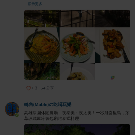
... 顯示更多
+
3
分享
轉角(Mable)の吃喝玩樂
高雄淨園休閒農場┃夜泰美：夜太美！一秒飛峇里島，茅
草玻璃屋冷氣包廂吃泰式料理