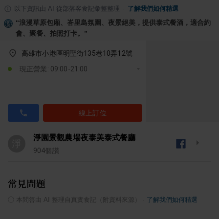
以下資訊由 AI 從部落客食記彙整整理
·
了解我們如何精選
“
浪漫草原包廂、峇里島氛圍、夜景絕美，提供泰式餐酒，適合約
會、聚餐、拍照打卡。
”
高雄市小港區明聖街135巷10弄12號
現正營業: 09:00-21:00
線上訂位
淨園景觀農場夜泰美泰式餐廳
淨
904
個讚
常見問題
ⓘ
本問答由 AI 整理自真實食記（附資料來源）
·
了解我們如何精選