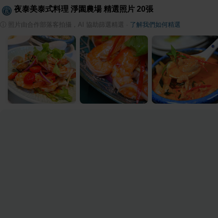
夜泰美泰式料理 淨園農場
精選照片
20
張
ⓘ
照片由合作部落客拍攝，AI 協助篩選精選
·
了解我們如何精選