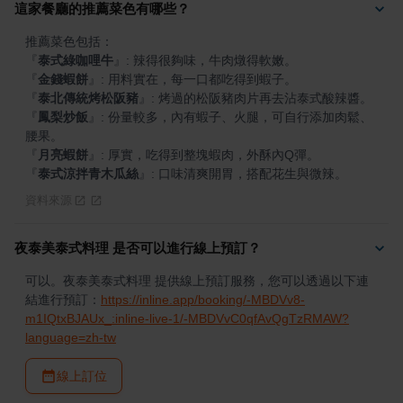
這家餐廳的推薦菜色有哪些？
『
泰式綠咖哩牛
』
『
金錢蝦餅
』
『
泰北傳統烤松阪豬
』
『
鳳梨炒飯
』
: 份量較多，內有蝦子、火腿，可自行添加肉鬆、
『
月亮蝦餅
』
『
泰式涼拌青木瓜絲
』
: 口味清爽開胃，搭配花生與微辣。
資料來源
夜泰美泰式料理 是否可以進行線上預訂？
可以。夜泰美泰式料理 提供線上預訂服務，您可以透過以下連
結進行預訂：
https://inline.app/booking/-MBDVv8-
m1IQtxBJAUx_:inline-live-1/-MBDVvC0qfAvQgTzRMAW?
language=zh-tw
線上訂位