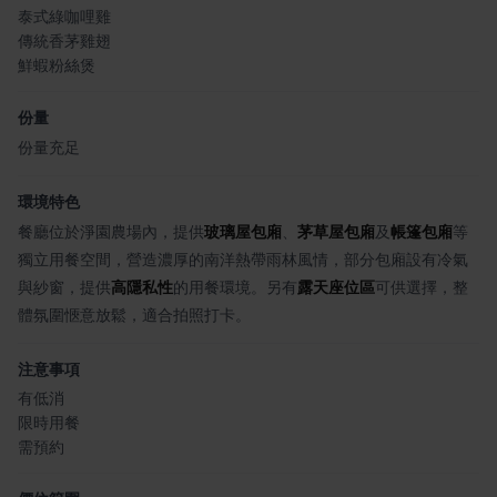
泰式綠咖哩雞
傳統香茅雞翅
鮮蝦粉絲煲
份量
份量充足
環境特色
餐廳位於淨園農場內，提供
玻璃屋包廂
、
茅草屋包廂
及
帳篷包廂
等
獨立用餐空間，營造濃厚的南洋熱帶雨林風情，部分包廂設有冷氣
與紗窗，提供
高隱私性
的用餐環境。另有
露天座位區
可供選擇，整
體氛圍愜意放鬆，適合拍照打卡。
注意事項
有低消
限時用餐
需預約