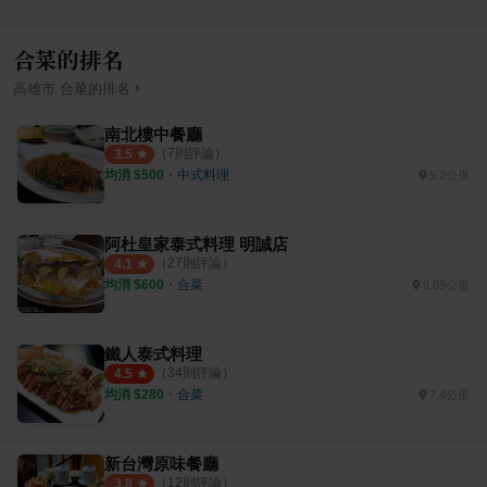
合菜的排名
›
高雄市
合菜
的排名
南北樓中餐廳
（
7
則評論）
3.5
均消 $
500
・
中式料理
5.2公里
阿杜皇家泰式料理 明誠店
（
27
則評論）
4.1
均消 $
600
・
合菜
9.89公里
鐵人泰式料理
（
34
則評論）
4.5
均消 $
280
・
合菜
7.4公里
新台灣原味餐廳
（
12
則評論）
3.8