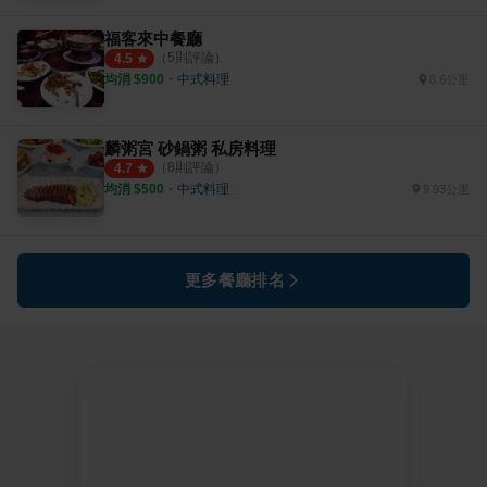
福客來中餐廳
（
5
則評論）
4.5
均消 $
900
・
中式料理
8.6公里
麟粥宮 砂鍋粥 私房料理
（
8
則評論）
4.7
均消 $
500
・
中式料理
9.93公里
更多餐廳排名