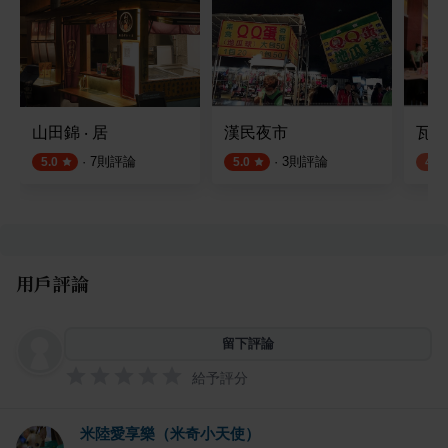
山田錦 ‧ 居
漢民夜市
瓦城
·
7
則評論
·
3
則評論
5.0
5.0
4.0
用戶評論
留下評論
給予評分
米陸愛享樂（米奇小天使）