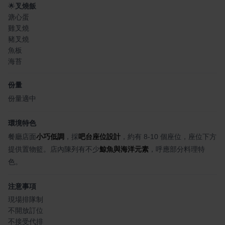
🌟
叉燒飯
溏心蛋
雞叉燒
豬叉燒
魚板
海苔
份量
份量適中
環境特色
餐廳店面
小巧低調
，採
吧台座位設計
，約有 8-10 個座位，座位下方
提供置物籃。店內陳列有不少
鯨魚與海洋元素
，呼應部分料理特
色。
注意事項
現場排隊制
不開放訂位
不接受代排