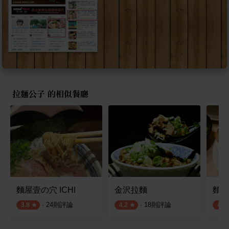
拉麵公子 的相似餐廳
麵屋壹の穴 ICHI
金沢拉麵
麵屋
·
24
則評論
·
18
則評論
3.8
4.2
4.1