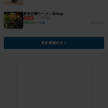
豚骨拉麵ラーメン凪Nagi
（
17
則評論）
4.2
均消 $
260
・
拉麵
4.36公里
更多餐廳排名