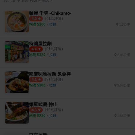
›
台北市
中山區
拉麵
的排名
麺屋 千雲 -Chikumo-
（
41
則評論）
4.0
均消 $
300
・
拉麵
1.7公里
特濃屋拉麵
（
91
則評論）
4.4
均消 $
320
・
拉麵
2.03公里
辣麻味噌拉麵 鬼金棒
（
91
則評論）
4.1
均消 $
300
・
拉麵
2.09公里
麵屋武藏-神山
（
69
則評論）
4.3
均消 $
280
・
拉麵
1.88公里
屯京拉麵