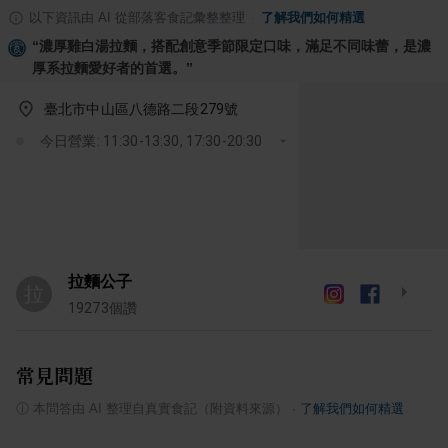
以下資訊由 AI 從部落客食記彙整整理
·
了解我們如何精選
“
濃厚雞白湯拉麵，搭配創意季節限定口味，滿足不同味蕾，是濃
厚系拉麵愛好者的首選。
”
臺北市中山區八德路二段279號
今日營業: 11:30-13:30, 17:30-20:30
拉麵公子
拉
19273
個讚
常見問題
ⓘ
本問答由 AI 整理自真實食記（附資料來源）
·
了解我們如何精選