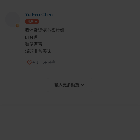
Yu Fen Chen
4.0
醬油雞湯溏心蛋拉麵
肉普普
麵條普普
湯頭非常美味
+
1
分享
載入更多動態