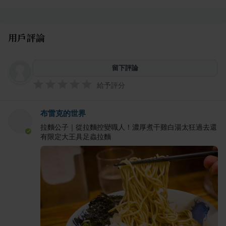
用戶評論
留下評論
給予評分
布雷克的世界
拉麵公子｜從拉麵控變職人！濃厚煮干雞白湯太狂過去還
有限定大王具足蟲拉麵