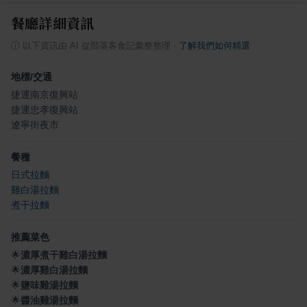
餐廳詳細資訊
ⓘ
以下資訊由 AI 從部落客食記彙整整理
·
了解我們如何精選
地標/交通
捷運南京復興站
捷運忠孝復興站
遼寧街夜市
餐種
日式拉麵
雞白湯拉麵
煮干拉麵
推薦菜色
🌟
濃厚煮干雞白湯拉麵
🌟
濃厚雞白湯拉麵
🌟
鹽味雞湯拉麵
🌟
醬油雞湯拉麵