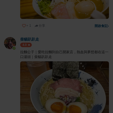
+
1
分享
開啟食記
›
柴貓趴趴走
4.0
拉麵公子｜愛吃拉麵到自己開家店，熱血與夢想都在這一
口湯頭｜柴貓趴趴走