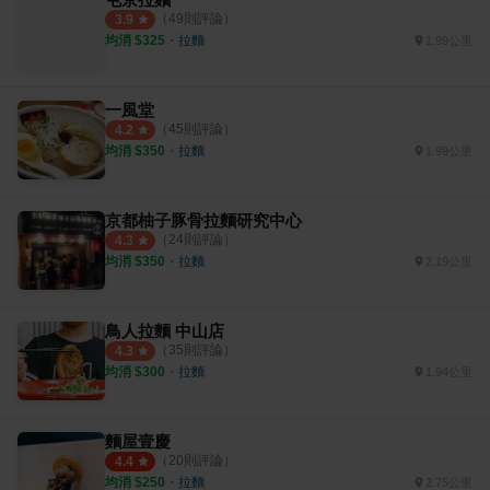
（
49
則評論）
3.9
均消 $
325
・
拉麵
1.99公里
一風堂
（
45
則評論）
4.2
均消 $
350
・
拉麵
1.99公里
京都柚子豚骨拉麵研究中心
（
24
則評論）
4.3
均消 $
350
・
拉麵
2.19公里
鳥人拉麵 中山店
（
35
則評論）
4.3
均消 $
300
・
拉麵
1.94公里
麵屋壹慶
（
20
則評論）
4.4
均消 $
250
・
拉麵
2.75公里