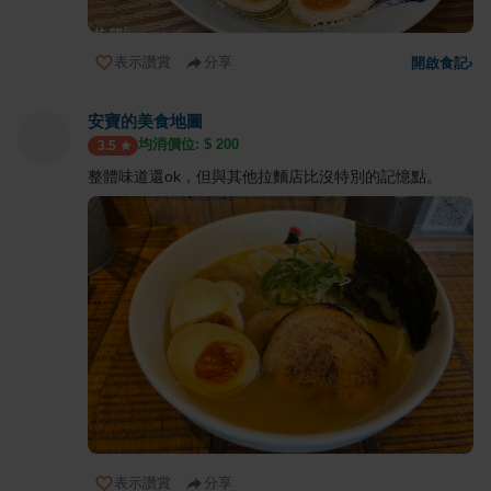
表示讚賞
分享
開啟食記
›
安寶的美食地圖
均消價位: $
200
3.5
整體味道還ok，但與其他拉麵店比沒特別的記憶點。
表示讚賞
分享