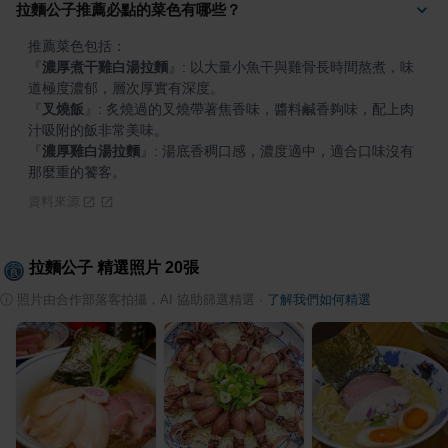
拉麵公子推薦必點的菜色有哪些？
『
濃厚煮干雞白湯拉麵
』
: 以大量小魚干與雞骨長時間熬煮，味
『
叉燒飯
』
: 炙燒過的叉燒帶著焦香味，醬料鹹香夠味，配上肉
『
濃厚雞白湯拉麵
』
: 湯底香稠口感，濃度適中，適合口味沒有
那麼重的饕客。
資料來源
拉麵公子
精選照片
20
張
ⓘ
照片由合作部落客拍攝，AI 協助篩選精選
·
了解我們如何精選