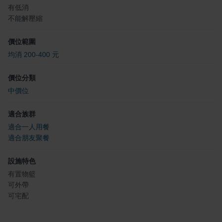
有低消
不能解壓縮
價位範圍
均消 200-400 元
價位分類
中價位
適合族群
適合一人用餐
適合朋友聚餐
設施特色
有置物籃
可外帶
可宅配