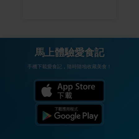
馬上體驗愛食記
手機下載愛食記，隨時隨地收藏美食！