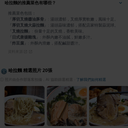
哈拉麵的推薦菜色有哪些？
『
厚切叉燒醬油豚骨
』
『
厚切叉燒大蒜拉麵
』
『
叉燒拉麵
』
『
日式唐揚雞塊
』
『
炸豆腐
』
: 外酥內滑嫩，搭配鹹甜醬汁。
資料來源
哈拉麵
精選照片
20
張
ⓘ
照片由合作部落客拍攝，AI 協助篩選精選
·
了解我們如何精選