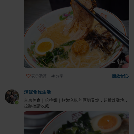
表示讚賞
分享
開啟食記
›
潔妮食旅生活
台東美食｜哈拉麵｜軟嫩入味的厚切叉燒．超推炸雞塊．
拉麵控請收藏