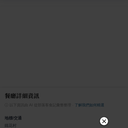
餐廳詳細資訊
ⓘ
以下資訊由 AI 從部落客食記彙整整理
·
了解我們如何精選
地標/交通
鐵花村