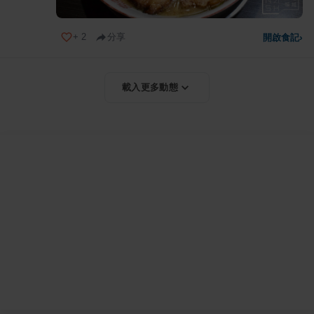
+
2
分享
開啟食記
›
載入更多動態