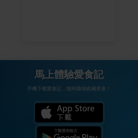
馬上體驗愛食記
手機下載愛食記，隨時隨地收藏美食！