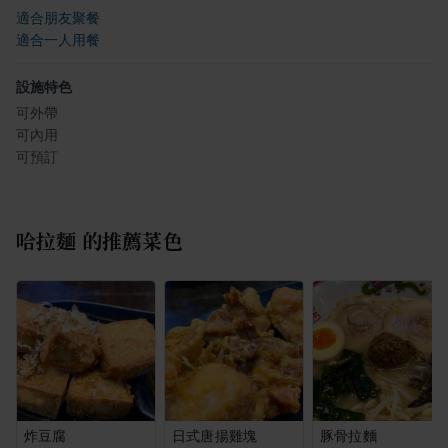
適合朋友聚餐
適合一人用餐
設施特色
可外帶
可內用
可預訂
哈拉麵
的推薦菜色
炸豆腐
日式唐揚雞塊
豚骨拉麵