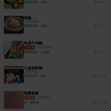
均消 $
230
・
拉麵
688公尺
哩麵.
（
1
則評論）
均消 $
260
・
拉麵
833公尺
東鼎牛肉麵
（
18
則評論）
5.0
均消 $
190
・
牛肉麵
595公尺
火盛製餅舖
（
3
則評論）
均消 $
100
・
甜點
32.93公里
都蘭糖廠
（
2
則評論）
4.0
$$
・
居酒屋
15.58公里