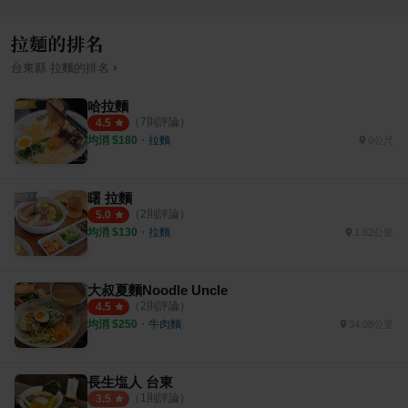
拉麵的排名
›
台東縣
拉麵
的排名
哈拉麵
（
7
則評論）
4.5
均消 $
180
・
拉麵
0公尺
曙 拉麵
（
2
則評論）
5.0
均消 $
130
・
拉麵
1.82公里
大叔夏麵Noodle Uncle
（
2
則評論）
4.5
均消 $
250
・
牛肉麵
34.08公里
長生塩人 台東
（
1
則評論）
3.5