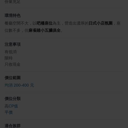
份量充足
環境特色
餐廳空間不大，以
吧檯座位
為主，營造出濃厚的
日式小店氛圍
，座
位數不多，但
麻雀雖小五臟俱全
。
注意事項
有低消
限時
只收現金
價位範圍
均消 200-400 元
價位分類
高CP值
平價
適合族群