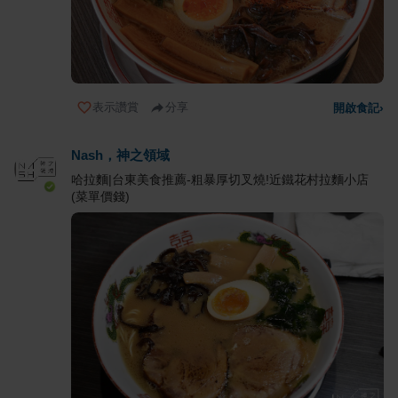
表示讚賞
分享
開啟食記
›
Nash，神之領域
哈拉麵|台東美食推薦-粗暴厚切叉燒!近鐵花村拉麵小店
(菜單價錢)