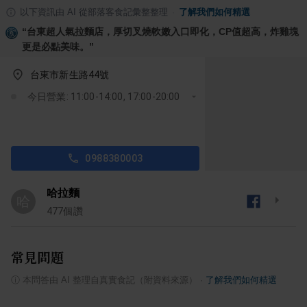
以下資訊由 AI 從部落客食記彙整整理
·
了解我們如何精選
“
台東超人氣拉麵店，厚切叉燒軟嫩入口即化，CP值超高，炸雞塊
更是必點美味。
”
台東市新生路44號
今日營業: 11:00-14:00, 17:00-20:00
0988380003
哈拉麵
哈
477
個讚
常見問題
ⓘ
本問答由 AI 整理自真實食記（附資料來源）
·
了解我們如何精選