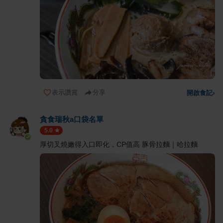
表示讚賞
分享
開啟食記
›
貪食瑞秋a口袋名單
5.0
厚切叉燒嫩得入口即化，CP值高 豚骨拉麵｜哈拉麵