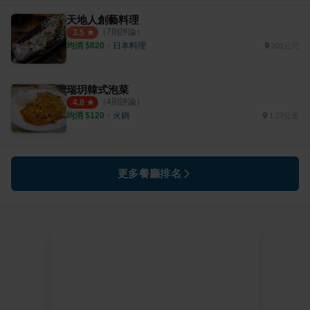
天地人創藝料理
（
7
則評論）
3.5
均消 $
820
・
日本料理
201公尺
瑞玥韓式泡菜
（
4
則評論）
4.8
均消 $
120
・
火鍋
1.27公里
更多餐廳排名