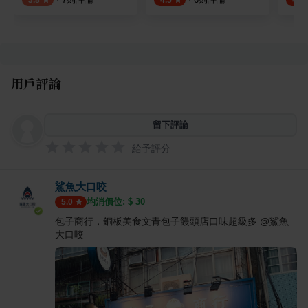
3.8
4.5
4.8
用戶評論
留下評論
給予評分
鯊魚大口咬
均消價位: $
30
5.0
包子商行，銅板美食文青包子饅頭店口味超級多 @鯊魚
大口咬