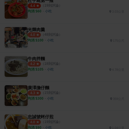
社子島第一辣
（
19
則評論）
4.4
均消 $
60
・
小吃
3.03公里
光輝肉羹
（
48
則評論）
4.0
均消 $
100
・
小吃
175公尺
牛肉拌麵
（
18
則評論）
4.2
均消 $
105
・
小吃
4.78公里
廣澤擔仔麵
（
15
則評論）
4.3
均消 $
300
・
小吃
359公尺
忠誠號蚵仔煎
（
19
則評論）
4.0
均消 $
90
・
小吃
1.04公里