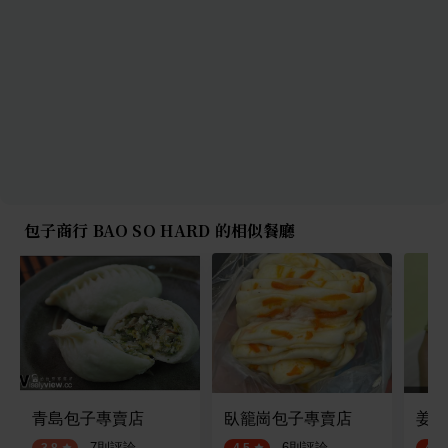
包子商行 BAO SO HARD 的相似餐廳
青島包子專賣店
臥籠崗包子專賣店
姜太
·
7
則評論
·
6
則評論