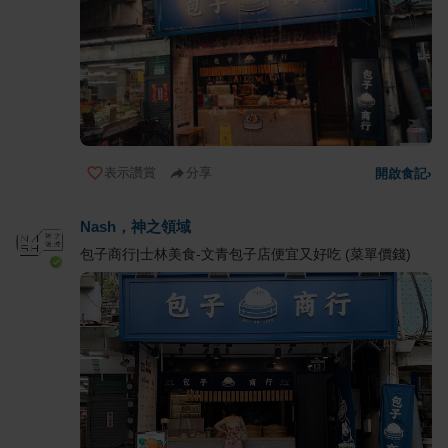
表示讚賞
分享
開啟食記
›
Nash，神之領域
包子商行|士林美食-文青包子店便宜又好吃 (菜單價錢)