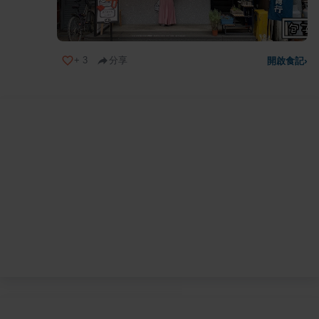
+
3
分享
開啟食記
›