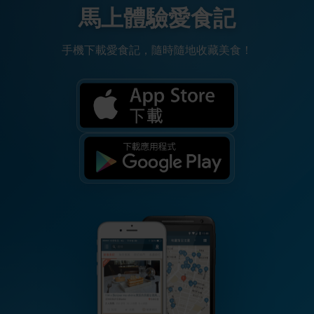
馬上體驗愛食記
手機下載愛食記，隨時隨地收藏美食！