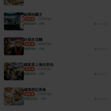
劍潭肉圓王
（
35
則評論）
4.0
均消 $
80
・
小吃
1.89公里
好朋友涼麵
（
46
則評論）
4.3
均消 $
80
・
小吃
932公尺
鍾家原上海生煎包
（
40
則評論）
4.3
均消 $
32
・
小吃
916公尺
越南祥記美食
（
16
則評論）
4.0
均消 $
120
・
小吃
939公尺