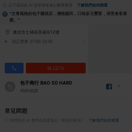
以下資訊由 AI 從部落客食記彙整整理
·
了解我們如何精選
“
文青風格的包子饅頭店，價格親民，口味多元豐富，深受食客喜
愛。
”
臺北市士林區美崙街12號
現正營業: 07:00-22:00
線上訂位
包子商行 BAO SO HARD
包
4580
個讚
常見問題
ⓘ
本問答由 AI 整理自真實食記（附資料來源）
·
了解我們如何精選