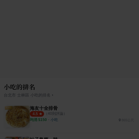
小吃的排名
›
台北市
士林區
小吃
的排名
海友十全排骨
（
40
則評論）
4.5
均消 $
150
・
小吃
865公尺