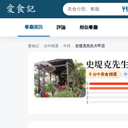
餐廳資訊
評論
相似餐廳
愛食記
›
台中
精選
›
牛排
›
史堤克先生大甲店
史堤克先
牛
台中
美食精選
5
5 星：1 則評論
4
4 星：1 則評論
3
3 星：0 則評論
2
2 星：0 則評論
1
1 星：0 則評論