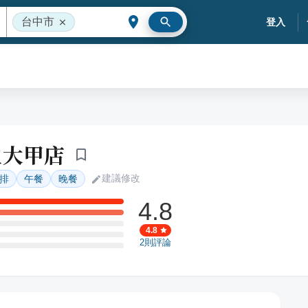
台中市
登入
生大甲店
建議修改
排
午餐
晚餐
4.8
4.8
2
則評論