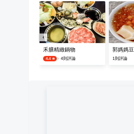
品行
禾膳精緻鍋物
郭媽媽豆
評論
·
4
則評論
1
則評論
4.4