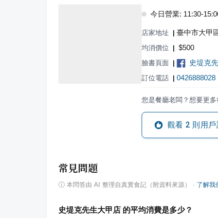
今日營業: 11:30-15:00,
臺中市大甲區
店家地址
|
$
500
均消價位
|
史堤克
臉書頁面
|
0426888028
訂位電話
|
您是餐廳老闆？想要更多
觀看
2
則用戶
常見問題
ⓘ
本問答由 AI 整理自真實食記（附資料來源）
·
了解我
史堤克先生大甲店 的平均消費是多少？