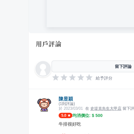
用戶評論
留下評論
給予評分
陳昱穎
(
1
則評論)
於
2023/03/01
在
史堤克先生大甲店
留下評
均消價位: $
500
5.0
牛排很好吃