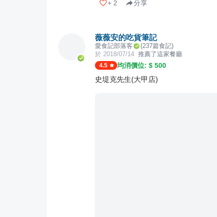
+
2
分享
薇薇安的吃貨筆記
愛食記部落客
(
237
篇食記)
於
2018/07/14
推薦了這家餐廳
均消價位: $
500
4.5
史堤克先生(大甲店)