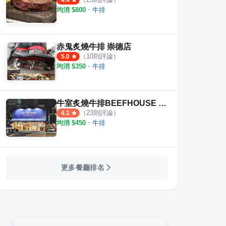
4.4
均消 $
800
・
牛排
赤鬼炙燒牛排 崇德店
（
10
則評論）
5.0
均消 $
350
・
牛排
牛室炙燒牛排BEEFHOUSE 台中大墩店
（
23
則評論）
4.1
均消 $
450
・
牛排
更多餐廳排名