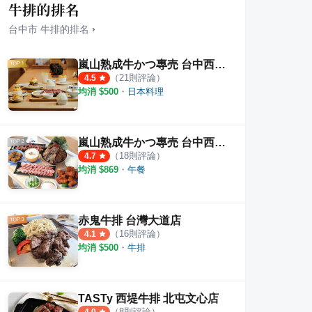
牛排的排名
台中市
牛排
的排名
›
嵐山熟成牛かつ專売 台中西區健行店
（
21
則評論）
4.5
均消 $
500
・
日本料理
SU Kitchen 韓式料理 大甲店
五猩
·
2
則評論
·
3
則評論
4.0
4.7
嵐山熟成牛かつ專売 台中西屯青海店
（
18
則評論）
4.7
均消 $
869
・
午餐
赤鬼牛排 台灣大道店
（
16
則評論）
4.1
均消 $
500
・
牛排
TASTy 西堤牛排 北屯文心店
（
8
則評論）