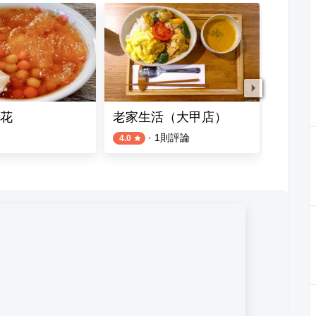
花
老家生活（大甲店）
二鍋饌
·
1
則評論
4.0
4.8