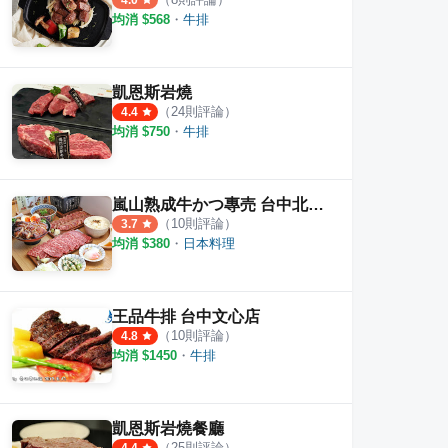
4.0
均消 $
568
・
牛排
凱恩斯岩燒
（
24
則評論）
4.4
均消 $
750
・
牛排
嵐山熟成牛かつ專売 台中北屯店
（
10
則評論）
3.7
均消 $
380
・
日本料理
王品牛排 台中文心店
（
10
則評論）
4.8
均消 $
1450
・
牛排
凱恩斯岩燒餐廳
（
25
則評論）