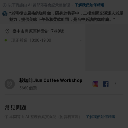
以下資訊由 AI 從部落客食記彙整整理
·
了解我們如何精選
“
老宅復古風格的咖啡館，隱身於巷弄中，二樓空間充滿迷人老屋
魅力，提供美味下午茶和柔軟吐司，是台中必訪的咖啡廳。
”
臺中市豐原區博愛街17巷8號
現正營業: 10:00-19:00
駿咖啡Jiun Coffee Workshop
駿
5660
個讚
常見問題
ⓘ
本問答由 AI 整理自真實食記（附資料來源）
·
了解我們如何精選