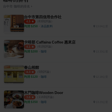
›
台中市
咖啡
的排名
台中市第四信用合作社
（
83
則評論）
4.5
均消 $
250
・
冰品飲料
13.04公里
卡啡那 Caffaina Coffee 惠來店
（
61
則評論）
4.1
均消 $
200
・
咖啡
13.33公里
春山相館
（
5
則評論）
4.3
均消 $
120
・
咖啡
12.18公里
木門咖啡Wooden Door
（
116
則評論）
3.6
均消 $
350
・
咖啡
13.23公里