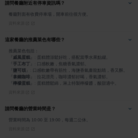
請問餐廳附近有停車資訊嗎？
餐廳對面有收費停車場，開車前往很方便。
資料來源
這家餐廳的推薦菜色有哪些？
『
戚風蛋糕
』
『
手工布丁
』
『
鹽可頌
』
『
拿鐵咖啡
』
『
檸檬蛋糕
』
: 蛋糕體鬆綿，淋上特製檸檬醬，酸甜適中。
資料來源
請問餐廳的營業時間是？
營業時間為 10:00 至 19:00，每週二公休。
資料來源