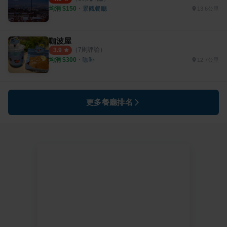
均消 $
150
・
景觀餐廳
13.6公里
咖波屋
（
7
則評論）
3.9
均消 $
300
・
咖啡
12.7公里
更多餐廳排名