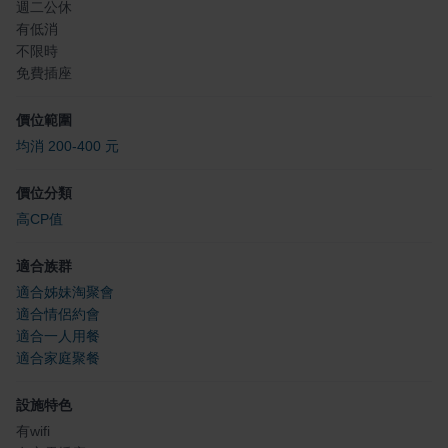
週二公休
有低消
不限時
免費插座
價位範圍
均消 200-400 元
價位分類
高CP值
適合族群
適合姊妹淘聚會
適合情侶約會
適合一人用餐
適合家庭聚餐
設施特色
有wifi