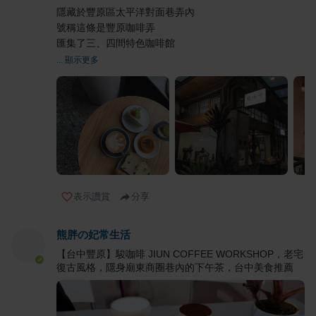
隱藏於豐原區太平洋對面巷弄內
號稱這條是豐原咖啡弄
匯集了三、四間特色咖啡館
... 顯示更多
表示讚賞
分享
熊胖の妃常生活
【台中豐原】駿咖啡 JIUN COFFEE WORKSHOP，老宅
復古風格，隱身廟東商圈巷內的下午茶，台中美食推薦