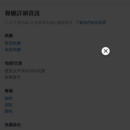
餐廳詳細資訊
ⓘ
以下資訊由 AI 從部落客食記彙整整理
·
了解我們如何精選
商圈
豐原商圈
廟東商圈
地標/交通
豐原太平洋SOGO百貨
廟東夜市
餐種
咖啡
甜點
麵包
推薦菜色