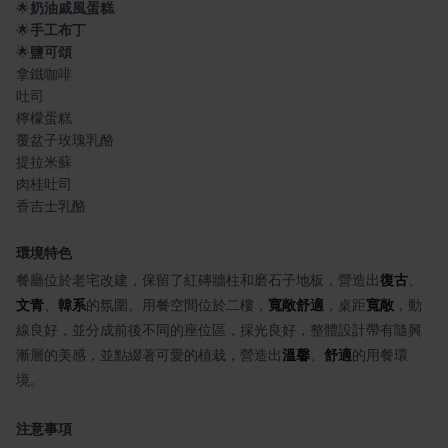
🌟
奶油戚風蛋糕
🌟
手工布丁
🌟
鹽可頌
拿鐵咖啡
吐司
檸檬蛋糕
覆盆子玫瑰乳酪
提拉米蘇
肉桂吐司
香吉士乳酪
環境特色
餐廳位於老宅改建，保留了紅磚牆柱和磨石子地板，營造出
復古
、
文青
、
韓系
的氛圍。用餐空間位於二樓，
寬敞舒適
，桌距
寬敞
，動
線良好，並分成前後不同的座位區，採光良好，整體設計帶有隨興
漸層的美感，並點綴著可愛的植栽，營造出
溫馨
、
舒適
的用餐環
境。
注意事項