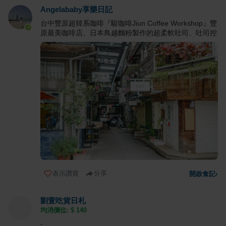
Angelababy享樂日記
台中豐原超韓系咖啡『駿咖啡Jiun Coffee Workshop』豐
原最美咖啡店、日本鳥越麵粉製作的超柔軟吐司、吐司控
表示讚賞
分享
開啟食記
›
劉萱吃貨日札
均消價位: $
140
-