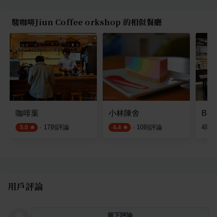
駿咖啡Jiun Coffee orkshop 的相似餐廳
咖啡葉
小林陳舍
Beca
·
17
則評論
·
10
則評論
4
則
5.0
4.4
用戶評論
留下評論