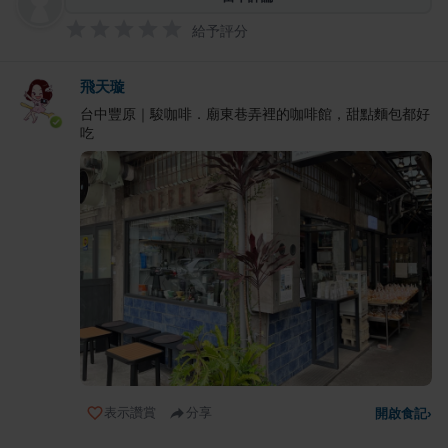
給予評分
飛天璇
台中豐原｜駿咖啡．廟東巷弄裡的咖啡館，甜點麵包都好
吃
表示讚賞
分享
開啟食記
›