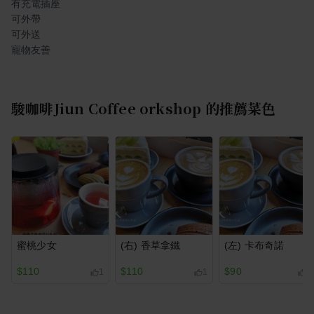
有充電插座
可外帶
可外送
寵物友善
駿咖啡Jiun Coffee orkshop
的推薦菜色
蜜桃少女
(右) 香草拿鐵
(左) 卡布奇諾
$110
$110
$90
1
1
1