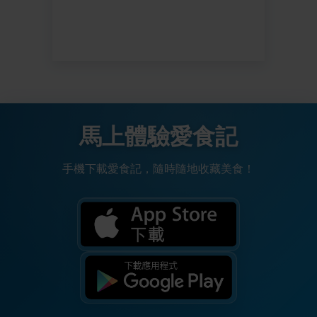
馬上體驗愛食記
手機下載愛食記，隨時隨地收藏美食！