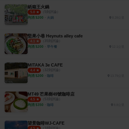
紙箱王火鍋
（
5
則評論）
5.0
均消 $
200
・
火鍋
8.28公里
堅果小巷 Heynuts alley cafe
（
35
則評論）
4.1
均消 $
200
・
早午餐
12.1公里
MITAKA 3e CAFE
（
32
則評論）
4.4
均消 $
200
・
咖啡
13.79公里
MT49 芒果樹49號咖啡店
（
53
則評論）
4.5
均消 $
350
・
咖啡
8.8公里
望景咖啡WJ-CAFE
（
18
則評論）
4.5