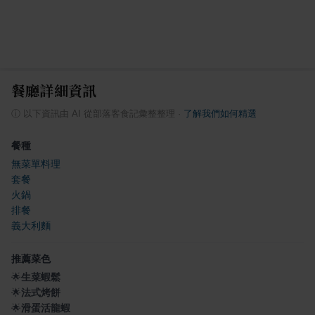
餐廳詳細資訊
ⓘ
以下資訊由 AI 從部落客食記彙整整理
·
了解我們如何精選
餐種
無菜單料理
套餐
火鍋
排餐
義大利麵
推薦菜色
🌟
生菜蝦鬆
🌟
法式烤餅
🌟
滑蛋活龍蝦