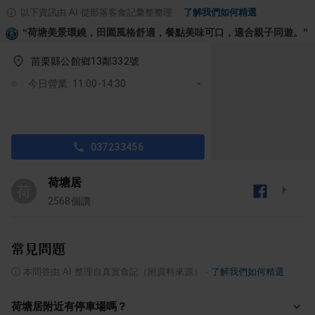
以下資訊由 AI 從部落客食記彙整整理
·
了解我們如何精選
“
荷塘美景環繞，田園風格舒適，餐點美味可口，適合親子同遊。
”
苗栗縣公館鄉13鄰332號
今日營業: 11:00-14:30
037233456
荷塘居
荷
2568
個讚
常見問題
ⓘ
本問答由 AI 整理自真實食記（附資料來源）
·
了解我們如何精選
荷塘居附近有停車場嗎？