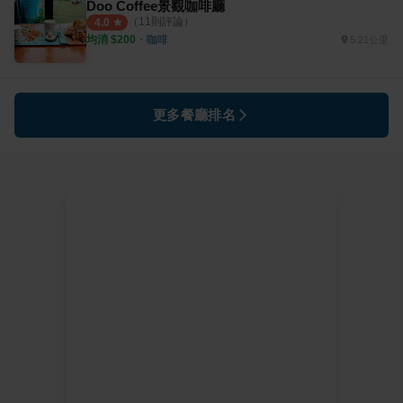
Doo Coffee景觀咖啡廳
（
11
則評論）
4.0
均消 $
200
・
咖啡
5.21公里
更多餐廳排名