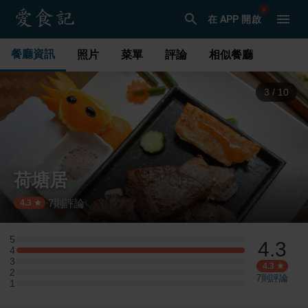
在 APP 開啟
餐廳資訊
照片
菜單
評論
相似餐廳
3
/
10
荷塘居
7
則評論
·
4.3
5
4.3
5 星：0 則評論
4
4 星：3 則評論
3
3 星：0 則評論
4.3
2
2 星：0 則評論
7
則評論
1
1 星：0 則評論