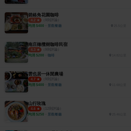
碧絡角花園咖啡
（
9
則評論）
4.2
均消 $
400
・
景觀餐廳
25.5公里
南庄橄欖樹咖啡民宿
（
9
則評論）
4.3
均消 $
200
・
咖啡
14.82公里
雲也居一休閒農場
（
9
則評論）
4.7
均消 $
400
・
景觀餐廳
11.68公里
山行玫瑰
（
12
則評論）
4.6
均消 $
250
・
景觀餐廳
25.46公里