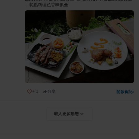
丨餐點料理色香味俱全
+
1
分享
開啟食記
›
載入更多動態