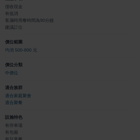
僅收現金
有低消
客滿時用餐時間為90分鐘
建議訂位
價位範圍
均消 500-800 元
價位分類
中價位
適合族群
適合家庭聚會
適合聚餐
設施特色
有停車場
有包廂
有兒童餐