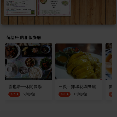
荷塘居 的相似餐廳
雲也居一休閒農場
三義土雞城花園餐廳
夢鼎
·
9
則評論
·
13
則評論
4.7
4.6
4.2