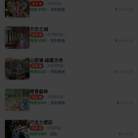
（
5
則評論）
4.5
均消 $
450
・
景觀餐廳
17.49公里
天空之城
（
27
則評論）
4.2
均消 $
580
・
景觀餐廳
16.46公里
山那邊 綠葉方舟
（
14
則評論）
4.3
均消 $
163
・
景觀餐廳
12.45公里
橙香森林
（
16
則評論）
4.1
均消 $
300
・
景觀餐廳
14.4公里
巧克力雲莊
（
6
則評論）
4.2
均消 $
300
・
甜點
6.9公里