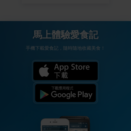
馬上體驗愛食記
手機下載愛食記，隨時隨地收藏美食！