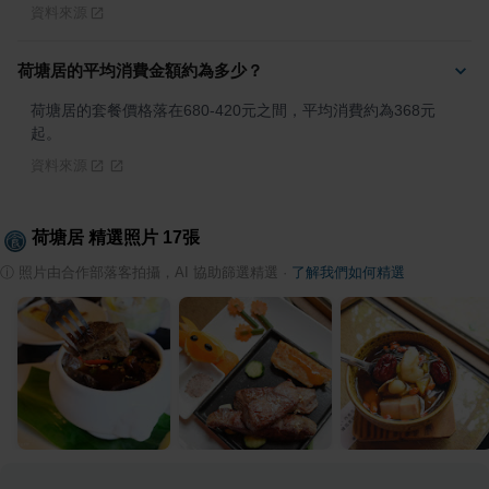
資料來源
荷塘居的平均消費金額約為多少？
荷塘居的套餐價格落在680-420元之間，平均消費約為368元
起。
資料來源
荷塘居
精選照片
17
張
ⓘ
照片由合作部落客拍攝，AI 協助篩選精選
·
了解我們如何精選