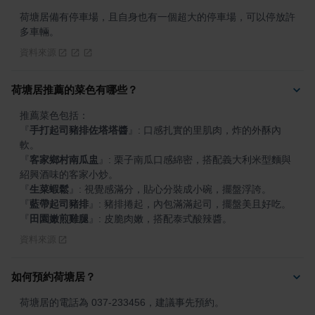
荷塘居備有停車場，且自身也有一個超大的停車場，可以停放許
多車輛。
資料來源
荷塘居推薦的菜色有哪些？
『
手打起司豬排佐塔塔醬
』
: 口感扎實的里肌肉，炸的外酥內
『
客家鄉村南瓜盅
』
: 栗子南瓜口感綿密，搭配義大利米型麵與
『
生菜蝦鬆
』
『
藍帶起司豬排
』
『
田園嫩煎雞腿
』
: 皮脆肉嫩，搭配泰式酸辣醬。
資料來源
如何預約荷塘居？
荷塘居的電話為 037-233456，建議事先預約。