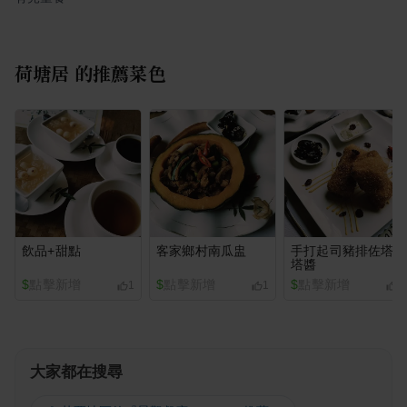
荷塘居
的推薦菜色
飲品+甜點
客家鄉村南瓜盅
手打起司豬排佐塔
塔醬
$
點擊新增
$
點擊新增
$
點擊新增
1
1
1
大家都在搜尋