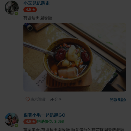
小玉兒趴趴走
4.5
荷塘居田園餐廳
表示讚賞
分享
開啟食記
›
跟著小毛一起趴趴GO
均消價位: $
368
4.0
苗栗美食-荷塘居田園餐廳 愜意滿分的荷花庭園景觀餐廳