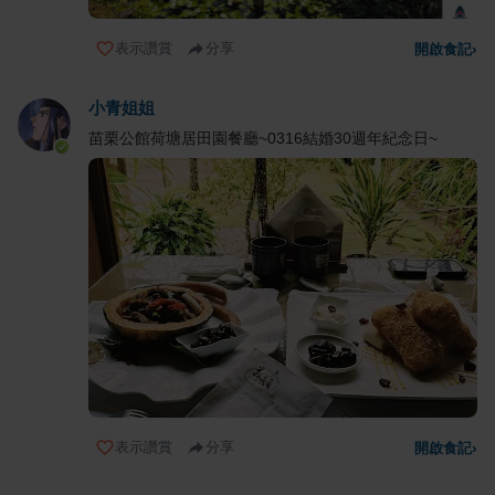
表示讚賞
分享
開啟食記
›
小青姐姐
苗栗公館荷塘居田園餐廳~0316結婚30週年紀念日~
表示讚賞
分享
開啟食記
›