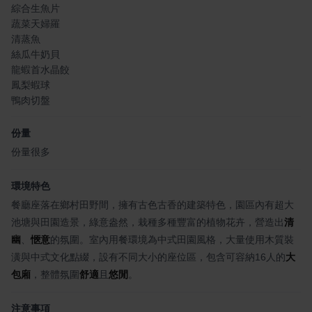
綜合生魚片
蔬菜天婦羅
清蒸魚
絲瓜牛奶貝
龍蝦首水晶餃
鳳梨蝦球
鴨肉切盤
份量
份量很多
環境特色
餐廳座落在鄉村田野間，擁有古色古香的建築特色，園區內有超大
池塘與田園造景，綠意盎然，栽種多種豐富的植物花卉，營造出
清
幽
、
愜意
的氛圍。室內用餐環境為中式田園風格，大量使用木質裝
潢與中式文化點綴，設有不同大小的座位區，包含可容納16人的
大
包廂
，整體氛圍
舒適
且
悠閒
。
注意事項