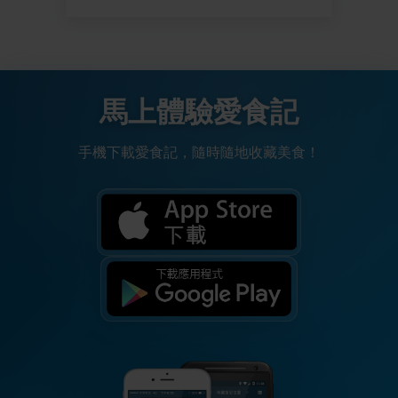
馬上體驗愛食記
手機下載愛食記，隨時隨地收藏美食！