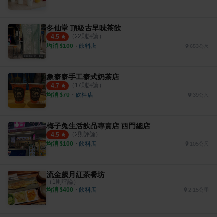
冬仙堂 頂級古早味茶飲
（
22
則評論）
4.5
均消 $
100
・
飲料店
653公尺
象泰泰手工泰式奶茶店
（
17
則評論）
4.7
均消 $
70
・
飲料店
39公尺
梅子兔生活飲品專賣店 西門總店
（
2
則評論）
4.5
均消 $
100
・
飲料店
105公尺
流金歲月紅茶餐坊
（
1
則評論）
均消 $
400
・
飲料店
2.15公里