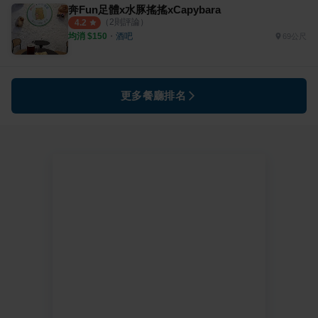
奔Fun足體x水豚搖搖xCapybara
（
2
則評論）
4.2
均消 $
150
・
酒吧
69公尺
更多餐廳排名