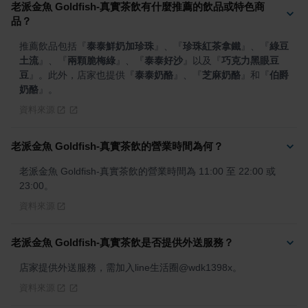
老派金魚 Goldfish-真實茶飲有什麼推薦的飲品或特色商
品？
推薦飲品包括
『
泰泰鮮奶加珍珠
』
、
『
珍珠紅茶拿鐵
』
、
『
綠豆
土流
』
、
『
兩顆脆梅綠
』
、
『
泰泰好沙
』
以及
『
巧克力黑眼豆
豆
』
。此外，店家也提供
『
泰泰奶酪
』
、
『
芝麻奶酪
』
和
『
伯爵
奶酪
』
。
資料來源
老派金魚 Goldfish-真實茶飲的營業時間為何？
老派金魚 Goldfish-真實茶飲的營業時間為 11:00 至 22:00 或 
23:00。
資料來源
老派金魚 Goldfish-真實茶飲是否提供外送服務？
店家提供外送服務，需加入line生活圈@wdk1398x。
資料來源