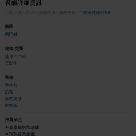
餐廳詳細資訊
ⓘ
以下資訊由 AI 從部落客食記彙整整理
·
了解我們如何精選
商圈
西門町
地標/交通
捷運西門站
電影街
餐種
手搖飲
奶茶
泰式奶茶
鮮奶茶
推薦菜色
🌟
泰泰鮮奶加珍珠
🌟
珍珠紅茶拿鐵