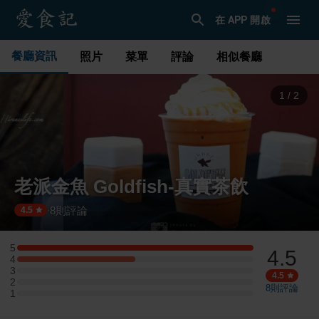
在 APP 開啟
餐廳資訊
照片
菜單
評論
相似餐廳
1
/
2
老派金魚 Goldfish-真實茶飲
8
則評論
·
4.5
5
4.5
5 星：2 則評論
4
4 星：1 則評論
3
3 星：0 則評論
4.5
2
2 星：0 則評論
8
則評論
1
1 星：0 則評論