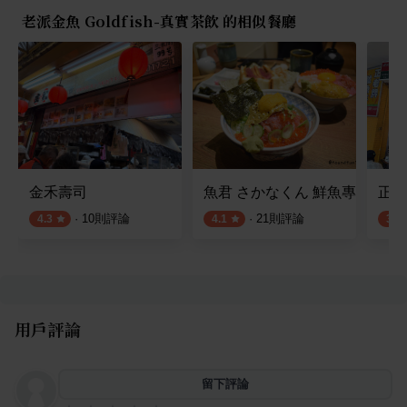
老派金魚 Goldfish-真實茶飲 的相似餐廳
金禾壽司
魚君 さかなくん 鮮魚專門居酒
正老
·
10
則評論
·
21
則評論
4.3
4.1
3.6
用戶評論
留下評論