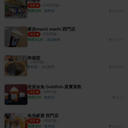
95樂府
（
16
則評論）
4.8
均消 $
20
・
飲料店
276公尺
麥吉machi machi 西門店
（
5
則評論）
4.5
均消 $
120
・
冰品飲料
472公尺
幸福堂
（
1
則評論）
飲料店
・
冰品飲料
296公尺
老派金魚 Goldfish-真實茶飲
（
8
則評論）
4.5
均消 $
70
・
飲料店
0公尺
魚池貳壹 西門店
（
4
則評論）
5.0
均消 $
65
・
飲料店
314公尺