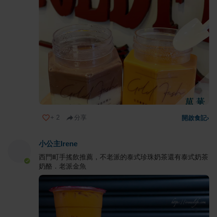
+
2
分享
開啟食記
›
小公主Irene
西門町手搖飲推薦，不老派的泰式珍珠奶茶還有泰式奶茶
奶酪．老派金魚