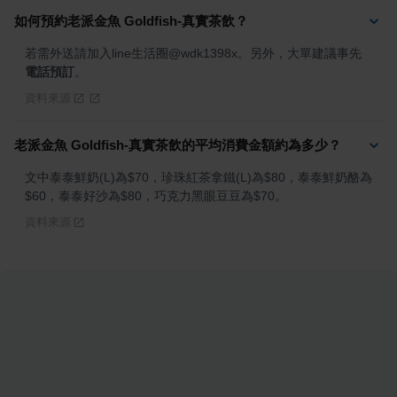
如何預約老派金魚 Goldfish-真實茶飲？
若需外送請加入line生活圈@wdk1398x。另外，大單建議事先
電話預訂
。
資料來源
老派金魚 Goldfish-真實茶飲的平均消費金額約為多少？
文中泰泰鮮奶(L)為$70，珍珠紅茶拿鐵(L)為$80，泰泰鮮奶酪為
$60，泰泰好沙為$80，巧克力黑眼豆豆為$70。
資料來源