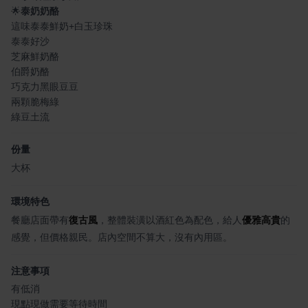
🌟
泰奶奶酪
這味泰泰鮮奶+白玉珍珠
泰泰好沙
芝麻鮮奶酪
伯爵奶酪
巧克力黑眼豆豆
兩顆脆梅綠
綠豆土流
份量
大杯
環境特色
餐廳店面帶有
復古風
，整體裝潢以酒紅色為配色，給人
優雅高貴
的
感覺，但價格親民。店內空間不算大，沒有內用區。
注意事項
有低消
現點現做需要等待時間