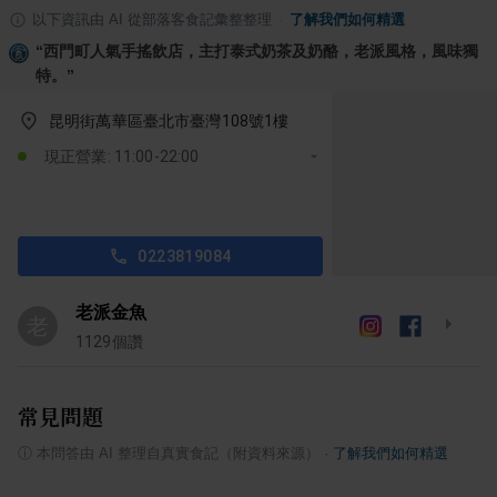
以下資訊由 AI 從部落客食記彙整整理
·
了解我們如何精選
“
西門町人氣手搖飲店，主打泰式奶茶及奶酪，老派風格，風味獨
特。
”
昆明街萬華區臺北市臺灣108號1樓
現正營業: 11:00-22:00
0223819084
老派金魚
老
1129
個讚
常見問題
ⓘ
本問答由 AI 整理自真實食記（附資料來源）
·
了解我們如何精選