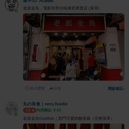
趁早出門吃飽飽
老派金魚，電影街旁台味泰奶專賣店 (菜單)
表示讚賞
分享
開啟食記
›
丸の良食｜neru.foodie
均消價位: $
60
3.5
老派金魚Goldfish｜西門可愛奶酪推薦（完整菜單）