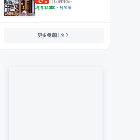
（
17
則評論）
4.7
均消 $
1000
・
居酒屋
樂屋 日本料理
藏湘居酒屋
番太
更多餐廳排名
·
12
則評論
·
28
則評論
4.6
4.3