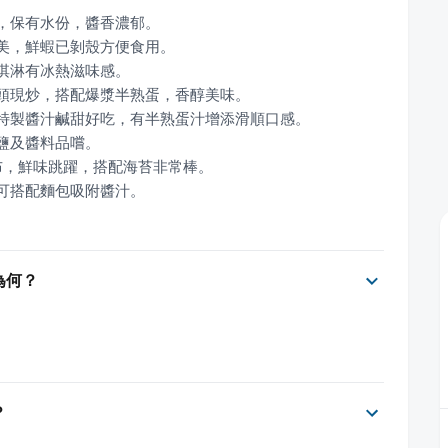
，可搭配麵包吸附醬汁。
為何？
？