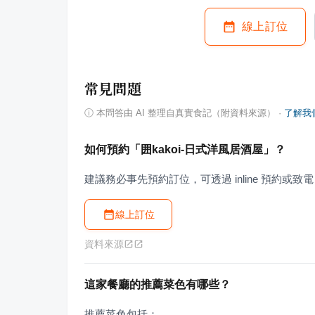
線上訂位
常見問題
ⓘ
本問答由 AI 整理自真實食記（附資料來源）
·
了解我
如何預約「囲kakoi-日式洋風居酒屋」？
建議務必事先預約訂位，可透過 inline 預約或致電 07
線上訂位
資料來源
這家餐廳的推薦菜色有哪些？