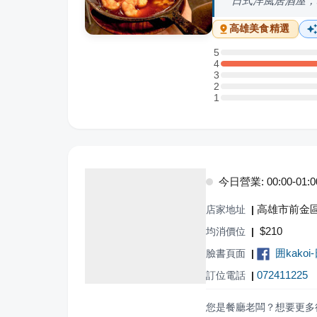
日式洋風居酒屋，
高雄
美食精選
5
5 星：0 則評論
4
4 星：2 則評論
3
3 星：0 則評論
2
2 星：0 則評論
1
1 星：0 則評論
今日營業: 00:00-01:00,
高雄市前金區
店家地址
|
$
210
均消價位
|
囲kako
臉書頁面
|
072411225
訂位電話
|
您是餐廳老闆？想要更多