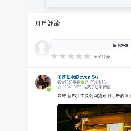
用戶評論
留下評論
給予評分
多肉動物Devon Su
愛食記部落客
(
2129
篇食記)
於
2024/10/27
推薦了這家餐廳
高雄 新堀江中央公園捷運附近居酒屋 囲