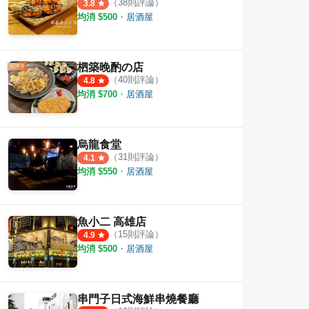
（
38
則評論）
3.8
均消 $
500
・
居酒屋
柶築晚酌の店
（
40
則評論）
4.8
均消 $
700
・
居酒屋
烏龍食堂
（
31
則評論）
4.1
均消 $
550
・
居酒屋
魚小二 高雄店
（
15
則評論）
4.9
均消 $
500
・
居酒屋
串門子日式海鮮串燒餐廳