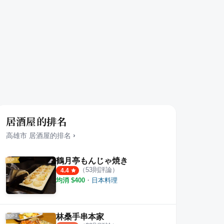
居酒屋的排名
高雄市
居酒屋
的排名
›
鶴月亭もんじゃ焼き
（
53
則評論）
4.4
均消 $
400
・
日本料理
林桑手串本家