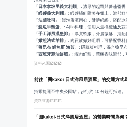
『
日本拿坡里義大利麵
』
『
蝦醬義大利麵
』
『
法國吐司
』
『
鯷魚半熟蛋
』
『
手工洋風漢堡排
』
『
嫩煎法式羊排
』
『
鹽昆布 鱈魚肝 海苔
』
『
西班牙蒜油鮮蝦
』
: 蝦肉鮮甜，蒜頭香味濃郁
資料來源
前往「囲kakoi-日式洋風居酒屋」的交通方式
搭乘捷運至中央公園站，步行約 10 分鐘可抵達。
資料來源
「囲kakoi-日式洋風居酒屋」的營業時間為何