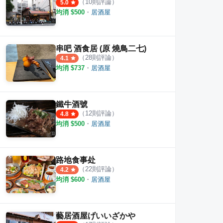
（
10
則評論）
5.0
均消 $
500
・
居酒屋
串吧 酒食居 (原 燒鳥二七)
（
28
則評論）
4.1
均消 $
737
・
居酒屋
鐵牛酒號
（
12
則評論）
4.8
均消 $
500
・
居酒屋
路地食事处
（
22
則評論）
4.2
均消 $
600
・
居酒屋
藝居酒屋げいいざかや