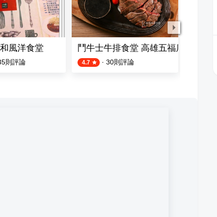
和風洋食堂
鬥牛士牛排食堂 高雄五福店
品益合
35
則評論
·
30
則評論
4.7
4.6