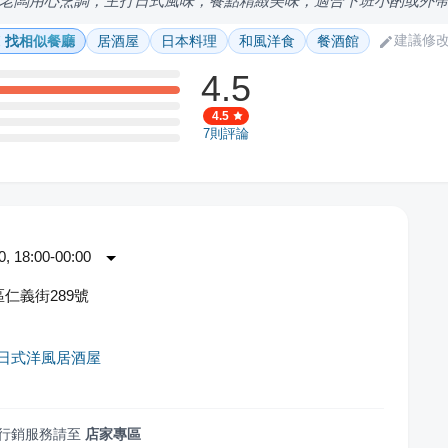
老闆用心烹調，主打日式風味，餐點精緻美味，適合下班小酌或外
建議修
找相似餐廳
居酒屋
日本料理
和風洋食
餐酒館
4.5
4.5
7
則評論
 18:00-00:00
仁義街289號
i-日式洋風居酒屋
行銷服務請至
店家專區