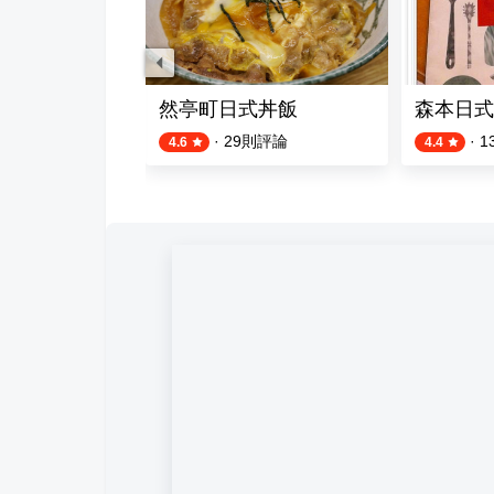
居酒屋
然亭町日式丼飯
森本日式
則評論
·
29
則評論
·
1
4.6
4.4