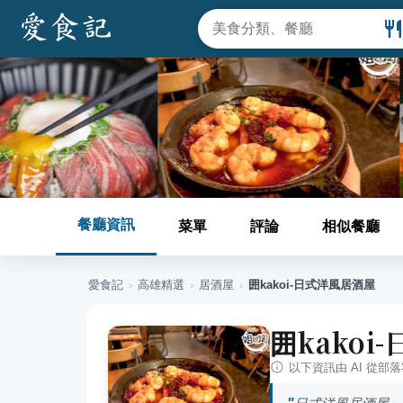
餐廳資訊
菜單
評論
相似餐廳
愛食記
›
高雄
精選
›
居酒屋
›
囲kakoi-日式洋風居酒屋
囲kakoi
以下資訊由 AI 從部