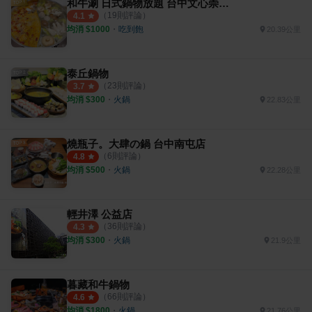
和牛涮 日式鍋物放題 台中文心崇德店
（
19
則評論）
4.1
均消 $
1000
・
吃到飽
20.39公里
泰丘鍋物
（
23
則評論）
3.7
均消 $
300
・
火鍋
22.83公里
燒瓶子。大肆の鍋 台中南屯店
（
6
則評論）
4.8
均消 $
500
・
火鍋
22.28公里
輕井澤 公益店
（
36
則評論）
4.3
均消 $
300
・
火鍋
21.9公里
暮藏和牛鍋物
（
66
則評論）
4.6
均消 $
1800
・
火鍋
21.76公里