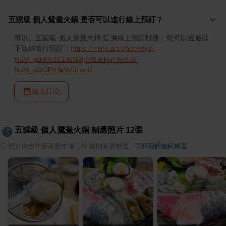
五猩級 個人鴛鴦火鍋 是否可以進行線上預訂？
可以。五猩級 個人鴛鴦火鍋 提供線上預訂服務，您可以透過以
下連結進行預訂：
https://inline.app/booking/-
NuM_p0oUr3CLKBWipVB:inline-live-3/-
NuM_pDGFYNAh5ltiw-U
線上訂位
五猩級 個人鴛鴦火鍋
精選照片
12
張
ⓘ
照片由合作部落客拍攝，AI 協助篩選精選
·
了解我們如何精選