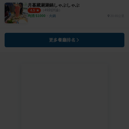
月暮藏涮涮鍋しゃぶしゃぶ
（
49
則評論）
4.5
均消 $
1000
・
火鍋
20.65公里
更多餐廳排名