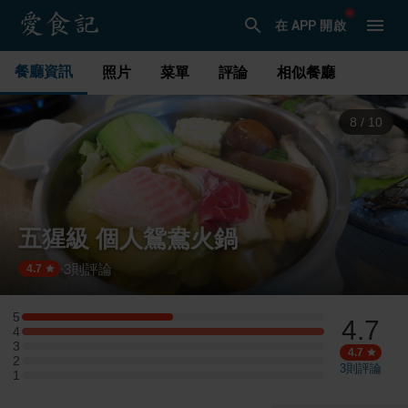
在 APP 開啟
餐廳資訊
照片
菜單
評論
相似餐廳
8
/
10
五猩級 個人鴛鴦火鍋
3
則評論
·
4.7
5
4.7
5 星：1 則評論
4
4 星：2 則評論
3
3 星：0 則評論
4.7
2
2 星：0 則評論
3
則評論
1
1 星：0 則評論