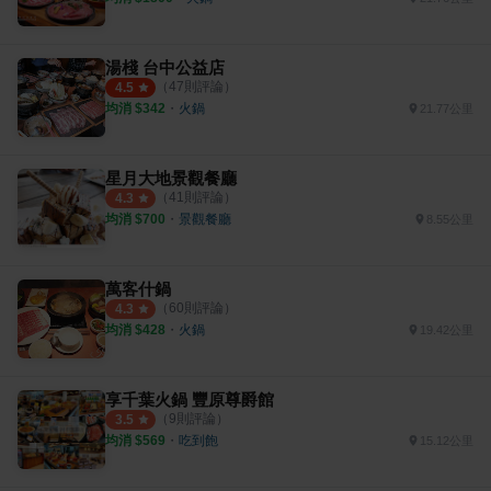
湯棧 台中公益店
（
47
則評論）
4.5
均消 $
342
・
火鍋
21.77公里
星月大地景觀餐廳
（
41
則評論）
4.3
均消 $
700
・
景觀餐廳
8.55公里
萬客什鍋
（
60
則評論）
4.3
均消 $
428
・
火鍋
19.42公里
享千葉火鍋 豐原尊爵館
（
9
則評論）
3.5
均消 $
569
・
吃到飽
15.12公里