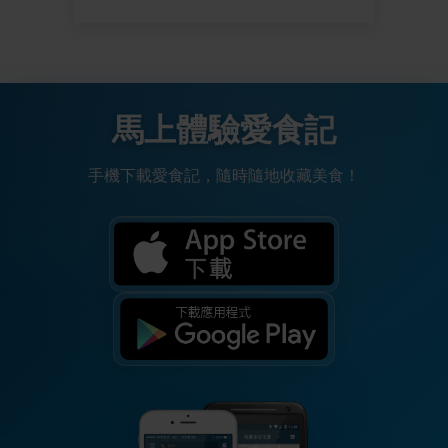
馬上體驗愛食記
手機下載愛食記，隨時隨地收藏美食！