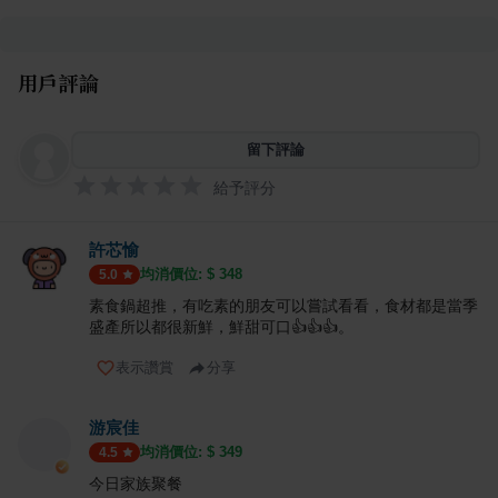
用戶評論
留下評論
給予評分
許芯愉
均消價位: $
348
5.0
素食鍋超推，有吃素的朋友可以嘗試看看，食材都是當季
盛產所以都很新鮮，鮮甜可口👍👍👍。
表示讚賞
分享
游宸佳
均消價位: $
349
4.5
今日家族聚餐