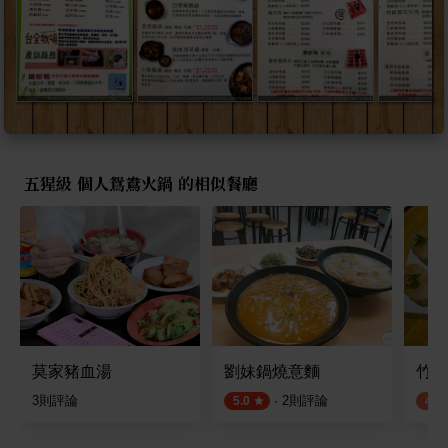
五猩級 個人鴛鴦火鍋 的相似餐廳
莫家豬血湯
劉妹鍋燒意麵
竹亭
3
則評論
·
2
則評論
5.0
4.2