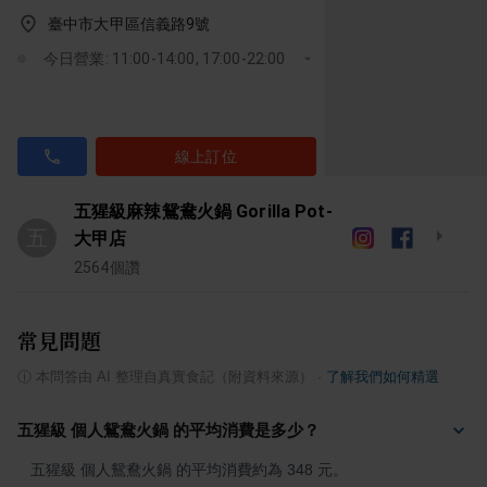
臺中市大甲區信義路9號
今日營業: 11:00-14:00, 17:00-22:00
線上訂位
五猩級麻辣鴛鴦火鍋 Gorilla Pot-
五
大甲店
2564
個讚
常見問題
ⓘ
本問答由 AI 整理自真實食記（附資料來源）
·
了解我們如何精選
五猩級 個人鴛鴦火鍋 的平均消費是多少？
五猩級 個人鴛鴦火鍋 的平均消費約為 348 元。