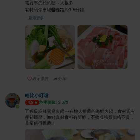
需要事先預約喔～人很多
有特約停車場🅿️走路約3-5分鐘
... 顯示更多
表示讚賞
分享
哈比小叮噹
均消價位: $
379
4.5
五猩級麻辣鴛鴦火鍋~~在地人推薦的海鮮火鍋，食材皆有
產銷履歷，海鮮真材實料有新鮮，不收服務費價格不貴，
非常值得推薦!!