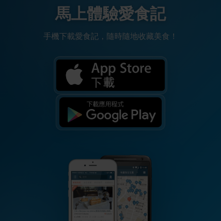
馬上體驗愛食記
手機下載愛食記，隨時隨地收藏美食！