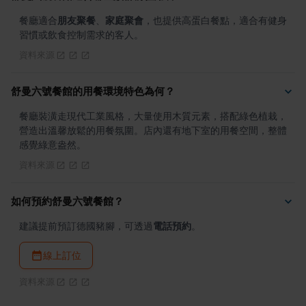
餐廳適合
朋友聚餐
、
家庭聚會
，也提供高蛋白餐點，適合有健身
習慣或飲食控制需求的客人。
資料來源
舒曼六號餐館的用餐環境特色為何？
餐廳裝潢走現代工業風格，大量使用木質元素，搭配綠色植栽，
營造出溫馨放鬆的用餐氛圍。店內還有地下室的用餐空間，整體
感覺綠意盎然。
資料來源
如何預約舒曼六號餐館？
建議提前預訂德國豬腳，可透過
電話預約
。
線上訂位
資料來源