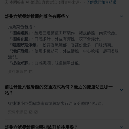
ⓘ
本問答由 AI 整理自真實食記（附資料來源）
·
了解我們如何精選
舒曼六號餐館推薦的菜色有哪些？
『
德國豬腳
』
『
德國香腸
』
『
鬆露野菇燉飯
』
『
海鮮煎餅
』
: 使用多種起司，外皮酥脆，中心軟糯，起司香味
『
提拉米蘇
』
: 口感濕潤，味道簡單舒服。
資料來源
前往舒曼六號餐館的交通方式為何？最近的捷運站是哪一
站？
從捷運小巨蛋站或南京復興站步行約 5 分鐘即可抵達。
資料來源
舒曼六號餐館適合哪些族群前往用餐？