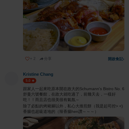
+
2
分享
開啟食記
›
Kristine Chang
5.0
跟家人一起來吃原本開在政大的Schumann's Bistro No. 6
舒曼六號餐館，在政大就吃過了，前幾天去，一樣好
吃！！而且店也很美很有氣氛～
除了必點的烤豬腳以外，私心大推煎餅（我是起司控> <)
香腸也超級道地的（辣香腸hen讚～～～）