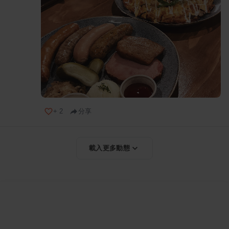
+
2
分享
載入更多動態