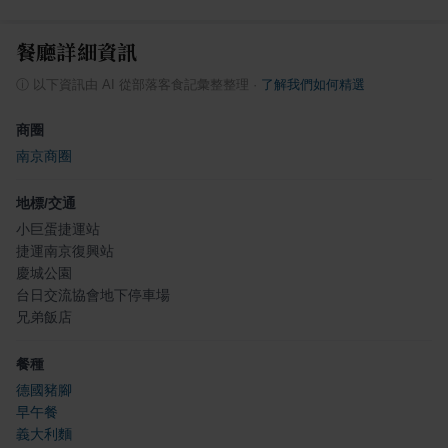
餐廳詳細資訊
ⓘ
以下資訊由 AI 從部落客食記彙整整理
·
了解我們如何精選
商圈
南京商圈
地標/交通
小巨蛋捷運站
捷運南京復興站
慶城公園
台日交流協會地下停車場
兄弟飯店
餐種
德國豬腳
早午餐
義大利麵