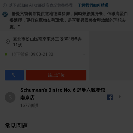
以下資訊由 AI 從部落客食記彙整整理
·
了解我們如何精選
“
舒曼六號餐館提供道地德國豬腳，同時兼顧健身餐、低碳高蛋白
餐選擇，更打造寵物友善環境，是享受異國美食與放鬆的理想去
處。
”
臺北市松山區南京東路三段303巷8弄
11號
現正營業: 09:00-21:30
線上訂位
Schumann's Bistro No. 6 舒曼六號餐館
S
南京店
1677
個讚
常見問題