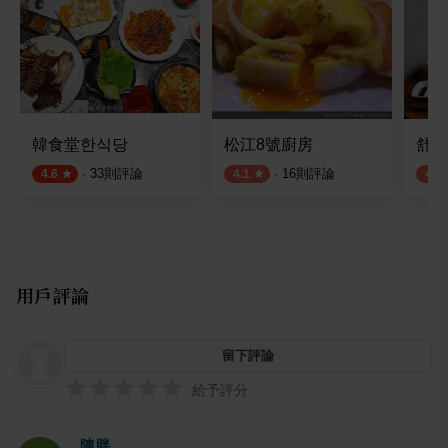
韓食堂한식당
松江8號廚房
舒曼
·
33
則評論
·
16
則評論
4.6
4.1
4.2
用戶評論
留下評論
給予評分
陳胖