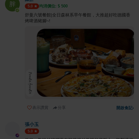
均消價位: $
500
5.0
舒曼六號餐館|全日森林系早午餐館，大推超好吃德國香
烤啤酒豬腳~!
表示讚賞
分享
開啟食記
›
張小玉
5.0