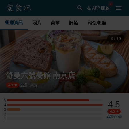
在 APP 開啟
餐廳資訊
照片
菜單
評論
相似餐廳
3
/
10
舒曼六號餐館 南京店
22
則評論
·
4.5
5
4.5
5 星：6 則評論
4
4 星：7 則評論
3
3 星：1 則評論
4.5
2
2 星：0 則評論
22
則評論
1
1 星：0 則評論