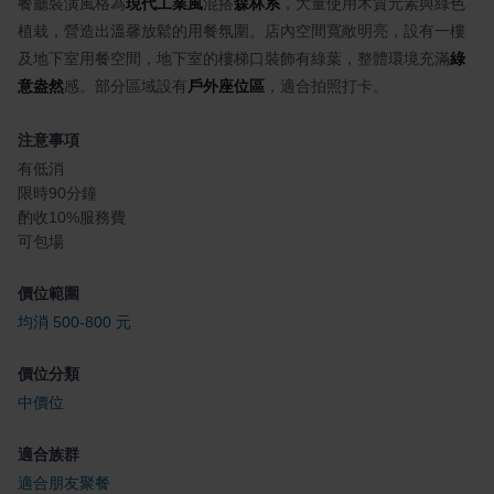
餐廳裝潢風格為
現代工業風
混搭
森林系
，大量使用木質元素與綠色
植栽，營造出溫馨放鬆的用餐氛圍。店內空間寬敞明亮，設有一樓
及地下室用餐空間，地下室的樓梯口裝飾有綠葉，整體環境充滿
綠
意盎然
感。部分區域設有
戶外座位區
，適合拍照打卡。
注意事項
有低消
限時90分鐘
酌收10%服務費
可包場
價位範圍
均消 500-800 元
價位分類
中價位
適合族群
適合朋友聚餐