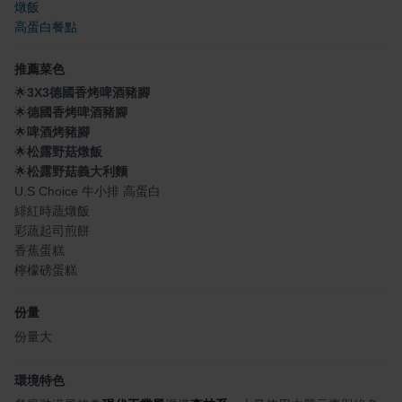
燉飯
高蛋白餐點
推薦菜色
🌟
3X3德國香烤啤酒豬腳
🌟
德國香烤啤酒豬腳
🌟
啤酒烤豬腳
🌟
松露野菇燉飯
🌟
松露野菇義大利麵
U.S Choice 牛小排 高蛋白
緋紅時蔬燉飯
彩蔬起司煎餅
香蕉蛋糕
檸檬磅蛋糕
份量
份量大
環境特色