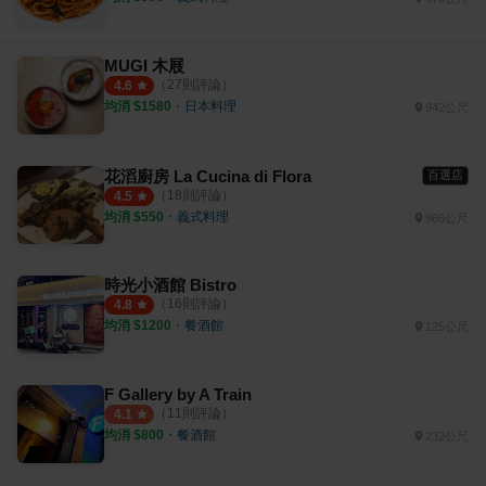
MUGI 木屐
（
27
則評論）
4.6
均消 $
1580
・
日本料理
942公尺
花滔廚房 La Cucina di Flora
百選店
（
18
則評論）
4.5
均消 $
550
・
義式料理
966公尺
時光小酒館 Bistro
（
16
則評論）
4.8
均消 $
1200
・
餐酒館
125公尺
F Gallery by A Train
（
11
則評論）
4.1
均消 $
800
・
餐酒館
232公尺