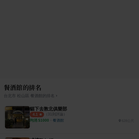
餐酒館的排名
›
台北市
松山區
餐酒館
的排名
貓下去敦北俱樂部
（
31
則評論）
4.1
均消 $
1000
・
餐酒館
628公尺