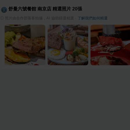
舒曼六號餐館 南京店
精選照片
20
張
ⓘ
照片由合作部落客拍攝，AI 協助篩選精選
·
了解我們如何精選