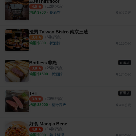
弎樓Thirdfloor
（
12
則評論）
4.0
均消 $
700
・
餐酒館
927公尺
渣男 Taiwan Bistro 南京三渣
（
6
則評論）
3.4
均消 $
800
・
餐酒館
113公尺
Bottless 非瓶
百選店
（
25
則評論）
3.8
均消 $
1500
・
餐酒館
174公尺
T+T
百選店
（
20
則評論）
3.9
均消 $
3000
・
精緻高級
401公尺
好食 Mangia Bene
（
14
則評論）
4.8
均消 $
900
・
義式料理
676公尺