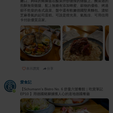
嫩口、夠味的豬腳蓋在酸菜拌炒微辣的燉飯上。醃製過的
煎酥無骨雞腿、配上無糖有添加蜂蜜、穀物的優格、烤過
卻不乾柴的各式蔬菜、盤中還有軟嫩德國堅果麵包。濃郁
芝麻香氣的起司蛋糕。可說是燈光美、氣氛佳、可用信用
卡付款優質店家。
表示讚賞
分享
愛食記
【Schumann's Bistro No. 6 舒曼六號餐館｜吃貨筆記
EP10 】用德國豬腳擄獲人心的道地德國餐廳