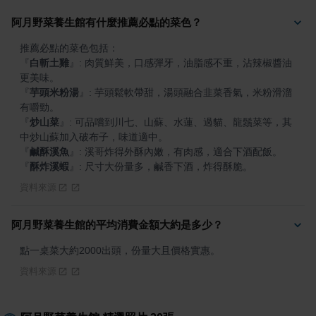
阿月野菜養生館有什麼推薦必點的菜色？
『
白斬土雞
』
: 肉質鮮美，口感彈牙，油脂感不重，沾辣椒醬油
『
芋頭米粉湯
』
: 芋頭鬆軟帶甜，湯頭融合韭菜香氣，米粉滑溜
『
炒山菜
』
: 可品嚐到川七、山蘇、水蓮、過貓、龍鬚菜等，其
『
鹹酥溪魚
』
『
酥炸溪蝦
』
: 尺寸大份量多，鹹香下酒，炸得酥脆。
資料來源
阿月野菜養生館的平均消費金額大約是多少？
點一桌菜大約2000出頭，份量大且價格實惠。
資料來源