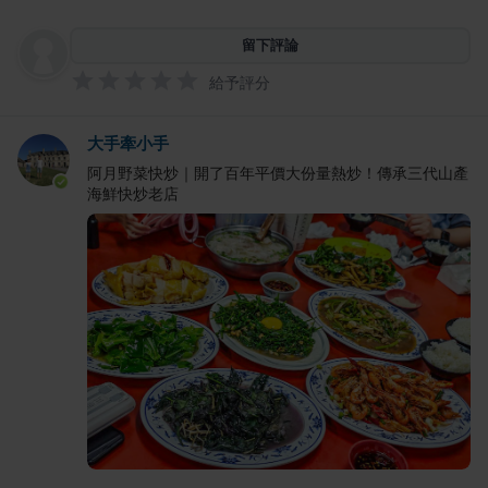
留下評論
給予評分
大手牽小手
阿月野菜快炒｜開了百年平價大份量熱炒！傳承三代山產
海鮮快炒老店