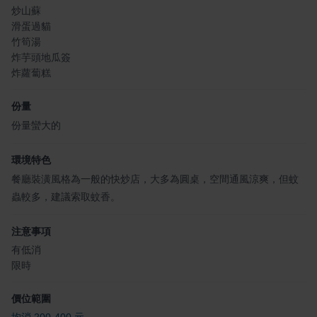
炒山蘇
滑蛋過貓
竹筍湯
炸芋頭地瓜簽
炸蘿蔔糕
份量
份量蠻大的
環境特色
餐廳裝潢風格為一般的快炒店，大多為圓桌，空間通風涼爽，但蚊
蟲較多，建議索取蚊香。
注意事項
有低消
限時
價位範圍
均消 200-400 元