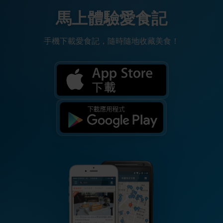
馬上體驗愛食記
手機下載愛食記，隨時隨地收藏美食！