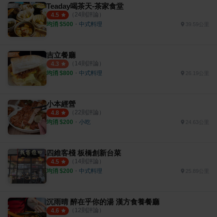
Teaday喝茶天-茶家食堂
（
24
則評論）
4.5
均消 $
500
・
中式料理
39.59公里
吉立餐廳
（
14
則評論）
4.3
均消 $
800
・
中式料理
26.19公里
小本經營
（
22
則評論）
4.8
均消 $
200
・
小吃
24.63公里
四維客棧 板橋創新台菜
（
14
則評論）
4.5
均消 $
200
・
中式料理
25.89公里
沉雨晴 醉在乎你的湯 漢方食養餐廳
（
12
則評論）
4.6