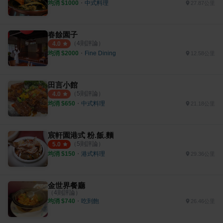
均消 $
1000
・
中式料理
27.87公里
春餘園子
（
4
則評論）
4.0
均消 $
2000
・
Fine Dining
12.58公里
田言小館
（
5
則評論）
4.0
均消 $
650
・
中式料理
21.18公里
宸軒園港式 粉.飯.麵
（
5
則評論）
5.0
均消 $
150
・
港式料理
29.36公里
金世界餐廳
（
4
則評論）
均消 $
740
・
吃到飽
26.46公里