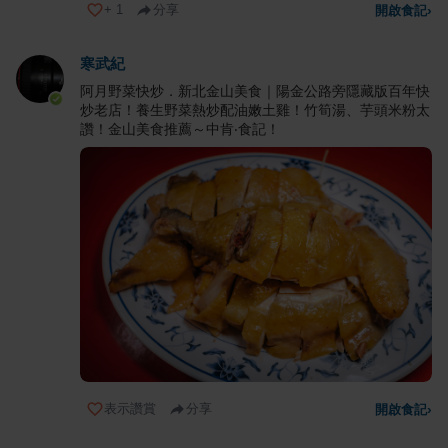
+
1
分享
開啟食記
›
寒武紀
阿月野菜快炒．新北金山美食｜陽金公路旁隱藏版百年快
炒老店！養生野菜熱炒配油嫩土雞！竹筍湯、芋頭米粉太
讚！金山美食推薦～中肯‧食記！
表示讚賞
分享
開啟食記
›