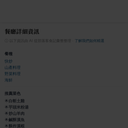
餐廳詳細資訊
ⓘ
以下資訊由 AI 從部落客食記彙整整理
·
了解我們如何精選
餐種
快炒
山產料理
野菜料理
海鮮
推薦菜色
🌟
白斬土雞
🌟
芋頭米粉湯
🌟
炒山羊肉
🌟
鹹酥溪魚
🌟
酥炸溪蝦