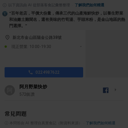
以下資訊由 AI 從部落客食記彙整整理
·
了解我們如何精選
“
百年老店，平價大份量，傳承三代的山產海鮮快炒，以養生野菜
和油嫩土雞聞名，還有美味的竹筍湯、芋頭米粉，是金山地區的熱
門選擇。
”
新北市金山區陽金公路38號
現正營業: 10:00-19:30
0224987622
阿月野菜快炒
阿
572
個讚
常見問題
ⓘ
本問答由 AI 整理自真實食記（附資料來源）
·
了解我們如何精選