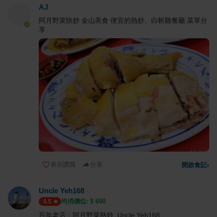
AJ
阿月野菜快炒 金山美食 便宜的熱炒、白斬雞餐廳 菜單分
享
表示讚賞
分享
開啟食記
›
Uncle Yeh168
均消價位: $
600
4.5
百年老店：阿月野菜熱炒 Uncle Yeh168