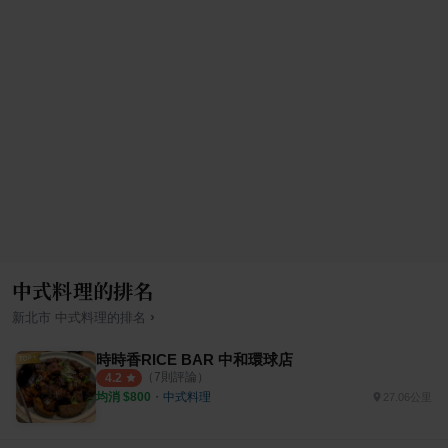
中式料理的排名
›
新北市
中式料理
的排名
時時香RICE BAR 中和環球店
（
7
則評論）
4.2
均消 $
800
・
中式料理
27.06公里