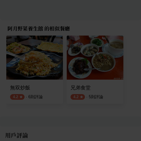
阿月野菜養生館 的相似餐廳
無双炒飯
兄弟食堂
·
6
則評論
·
5
則評論
4.2
4.2
用戶評論