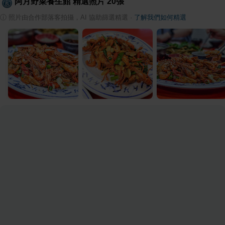
阿月野菜養生館
精選照片
20
張
ⓘ
照片由合作部落客拍攝，AI 協助篩選精選
·
了解我們如何精選