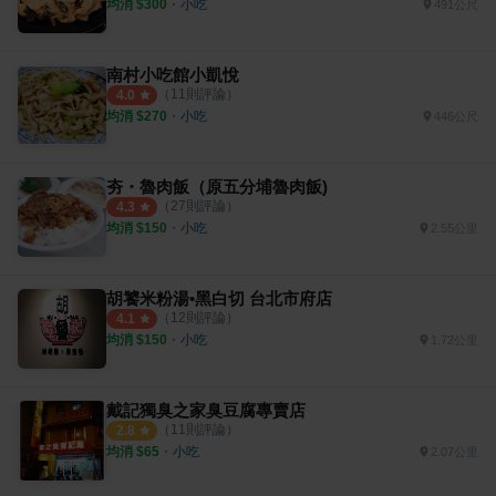
均消 $
300
・
小吃
491公尺
南村小吃館小凱悅
（
11
則評論）
4.0
均消 $
270
・
小吃
446公尺
夯・魯肉飯（原五分埔魯肉飯)
（
27
則評論）
4.3
均消 $
150
・
小吃
2.55公里
胡饕米粉湯•黑白切 台北市府店
（
12
則評論）
4.1
均消 $
150
・
小吃
1.72公里
戴記獨臭之家臭豆腐專賣店
（
11
則評論）
2.8
均消 $
65
・
小吃
2.07公里