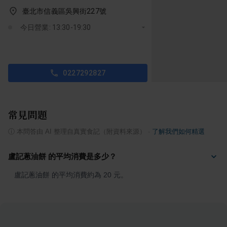
臺北市信義區吳興街227號
今日營業: 13:30-19:30
0227292827
常見問題
ⓘ
本問答由 AI 整理自真實食記（附資料來源）
·
了解我們如何精選
盧記蔥油餅 的平均消費是多少？
盧記蔥油餅 的平均消費約為 20 元。