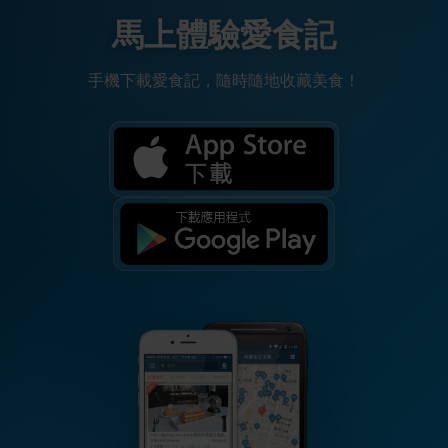
馬上體驗愛食記
手機下載愛食記，隨時隨地收藏美食！