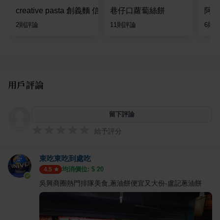
creative pasta 創義麵 信義店
巷仔口蘿蔔絲餅
阿弘
2
則評論
11
則評論
6
則
用戶評論
留下評論
給予評分
東吃東吃到處吃
均消價位: $
20
4.5
吳興商圈熱門排隊美食,蔥油餅便宜又大份-盧記蔥油餅