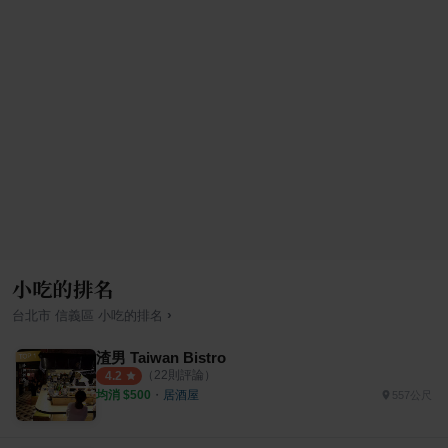
小吃的排名
›
台北市
信義區
小吃
的排名
渣男 Taiwan Bistro
（
22
則評論）
4.2
均消 $
500
・
居酒屋
557公尺