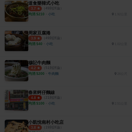
道食樂韓式小吃
（
49
則評論）
3.7
均消 $
210
・
小吃
1.92公里
周家豆腐捲
（
49
則評論）
3.9
均消 $
40
・
小吃
1.02公里
穆記牛肉麵
（
51
則評論）
4.2
均消 $
200
・
牛肉麵
26公尺
春來蚵仔麵線
（
21
則評論）
4.8
均消 $
100
・
小吃
2.51公里
小凱悅南村小吃店
（
19
則評論）
3.8